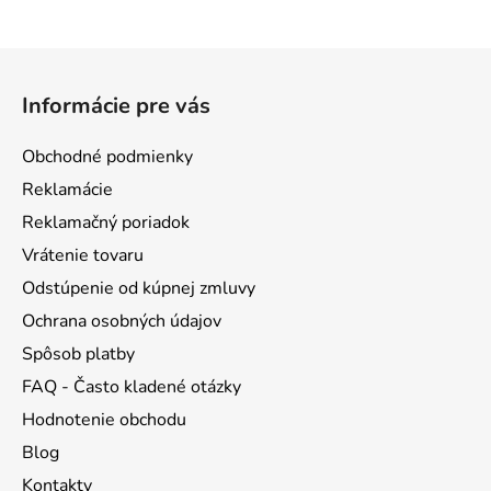
Z
á
Informácie pre vás
p
ä
Obchodné podmienky
t
Reklamácie
i
Reklamačný poriadok
e
Vrátenie tovaru
Odstúpenie od kúpnej zmluvy
Ochrana osobných údajov
Spôsob platby
FAQ - Často kladené otázky
Hodnotenie obchodu
Blog
Kontakty