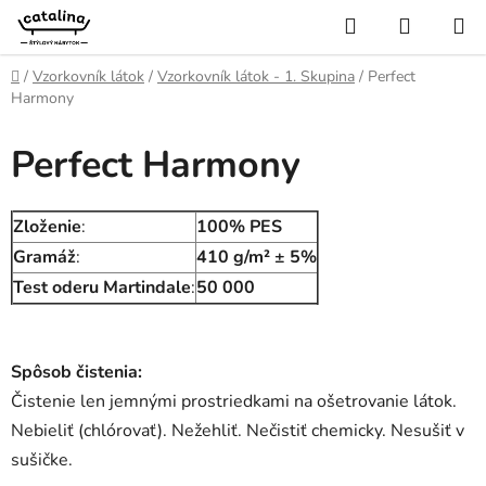
Prejsť
Hľadať
NÁKUP
na
KOŠÍK
obsah
Domov
/
Vzorkovník látok
/
Vzorkovník látok - 1. Skupina
/
Perfect
Harmony
Perfect Harmony
Zloženie
:
100% PES
Gramáž
:
410 g/m² ± 5%
Test oderu Martindale
:
50 000
Spôsob čistenia:
Čistenie len jemnými prostriedkami na ošetrovanie látok.
Nebieliť (chlórovať). Nežehliť. Nečistiť chemicky. Nesušiť v
sušičke.