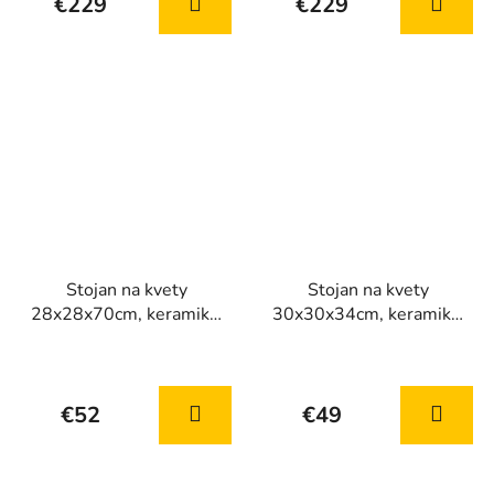
€229
€229
Stojan na kvety
Stojan na kvety
28x28x70cm, keramika,
30x30x34cm, keramika,
sivá
béžová
€52
€49