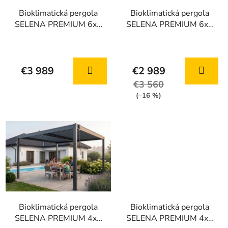
u
r
k
Bioklimatická pergola
Bioklimatická pergola
o
SELENA PREMIUM 6x4
SELENA PREMIUM 6x3
t
d
m, antracitová hliníková
m, antracitová hliníková
o
u
v
k
t
€3 989
€2 989
o
€3 560
v
(–16 %)
Bioklimatická pergola
Bioklimatická pergola
SELENA PREMIUM 4x4
SELENA PREMIUM 4x3