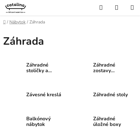
Prejsť
Hľadať
NÁKUP
na
KOŠÍK
obsah
Domov
/
Nábytok
/
Záhrada
Záhrada
Záhradné
Záhradné
stoličky a
zostavy
kreslá
nábytku
Závesné kreslá
Záhradné stoly
Balkónový
Záhradné
nábytok
úložné boxy