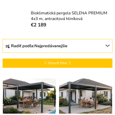
Bioklimatická pergola SELENA PREMIUM
4x3 m, antracitová hliníková
€2 189
R
Radiť podľa:
Najpredávanejšie
a
d
e
Otvoriť filter
n
i
V
e
ý
p
p
r
i
o
s
d
p