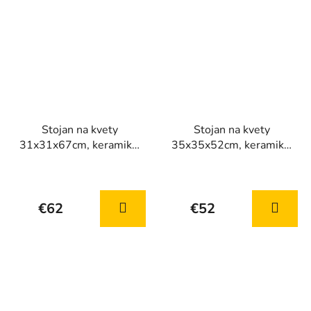
Stojan na kvety
Stojan na kvety
31x31x67cm, keramika,
35x35x52cm, keramika,
béžová
sivý
€62
€52