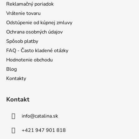
k
Reklamačný poriadok
e
y
Vrátenie tovaru
v
ý
Odstúpenie od kúpnej zmluvy
p
Ochrana osobných údajov
i
s
Spôsob platby
u
FAQ - Často kladené otázky
Hodnotenie obchodu
Blog
Kontakty
Kontakt
info
@
catalina.sk
+421 947 901 818