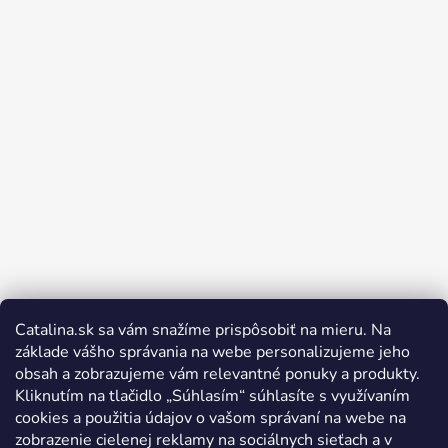
Catalina.sk sa vám snažíme prispôsobiť na mieru. Na
Sledovať na Instagrame
základe vášho správania na webe personalizujeme jeho
obsah a zobrazujeme vám relevantné ponuky a produkty.
Kliknutím na tlačidlo „Súhlasím“ súhlasíte s využívaním
cookies a použitia údajov o vašom správaní na webe na
zobrazenie cielenej reklamy na sociálnych sieťach a v