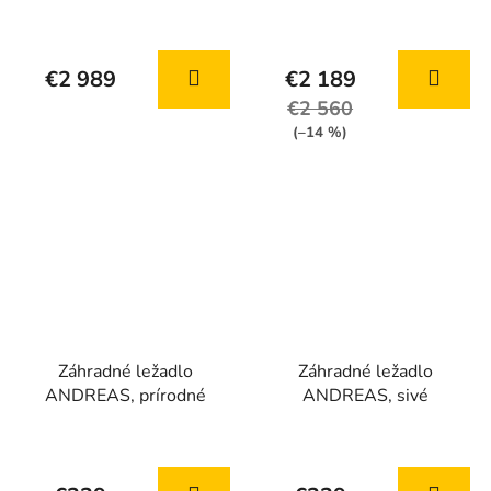
m, antracitová hliníková
m, antracitová hliníková
€2 989
€2 189
€2 560
(–14 %)
Záhradné ležadlo
Záhradné ležadlo
ANDREAS, prírodné
ANDREAS, sivé