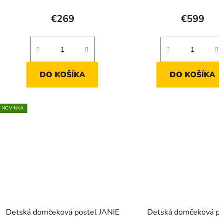
t
o
€269
€599
v
DO KOŠÍKA
DO KOŠÍKA
NOVINKA
Detská domčeková posteľ JANIE
Detská domčeková p