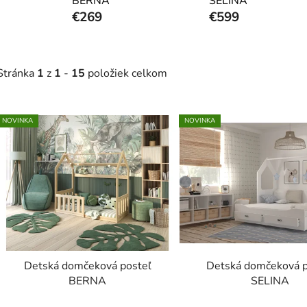
BERNA
SELINA
€269
€599
Stránka
1
z
1
-
15
položiek celkom
V
NOVINKA
NOVINKA
ý
p
s
p
r
o
d
Detská domčeková posteľ
Detská domčeková p
u
BERNA
SELINA
k