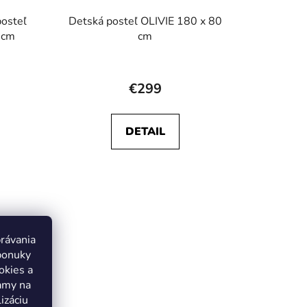
osteľ
Detská posteľ OLIVIE 180 x 80
 cm
cm
rné
Priemerné
enie
hodnotenie
€299
tu
produktu
je
DETAIL
4,5
z
5
iek.
hviezdičiek.
právania
ponuky
okies a
lamy na
izáciu