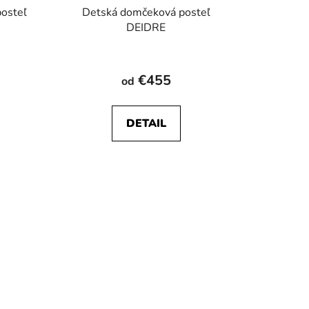
osteľ
Detská domčeková posteľ
DEIDRE
Priemerné
hodnotenie
€455
od
produktu
je
DETAIL
5,0
z
5
hviezdičiek.