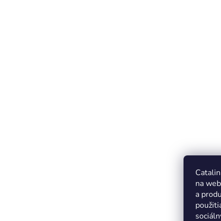
Catalin
na web
a produ
použiti
sociáln