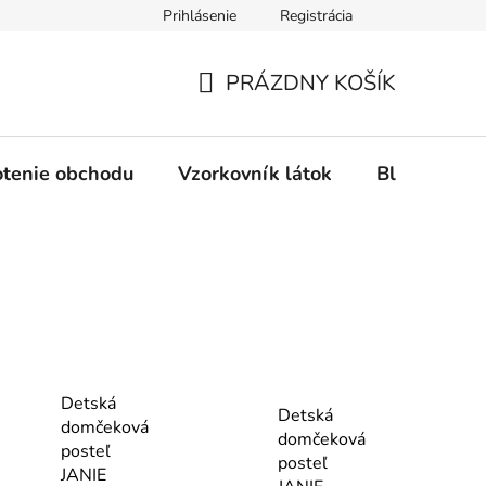
Prihlásenie
Registrácia
Ochrana osobných údajov
Spôsob platby
FAQ - Čas
PRÁZDNY KOŠÍK
NÁKUPNÝ
KOŠÍK
tenie obchodu
Vzorkovník látok
Blog
Detská
Detská
domčeková
domčeková
posteľ
posteľ
JANIE