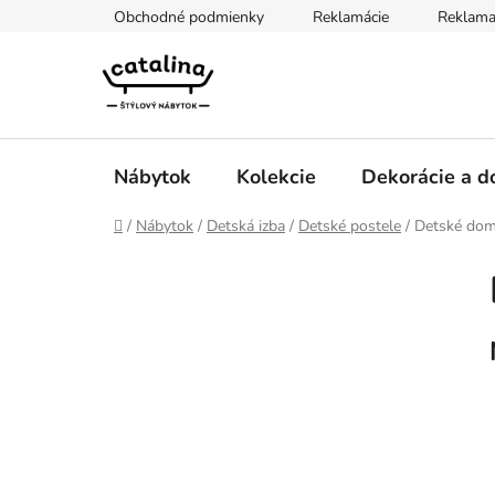
Prejsť
Obchodné podmienky
Reklamácie
Reklama
na
obsah
Nábytok
Kolekcie
Dekorácie a d
Domov
/
Nábytok
/
Detská izba
/
Detské postele
/
Detské dom
B
K
Preskočiť
a
kategórie
o
t
č
e
n
g
ý
ó
p
r
i
a
e
n
e