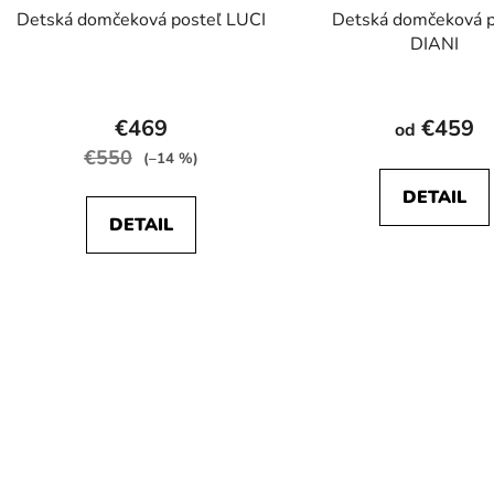
Detská domčeková posteľ LUCI
Detská domčeková p
DIANI
Priemerné
hodnotenie
€469
€459
od
produktu
€550
(–14 %)
je
DETAIL
4,8
DETAIL
z
5
hviezdičiek.
O
v
l
á
d
a
c
i