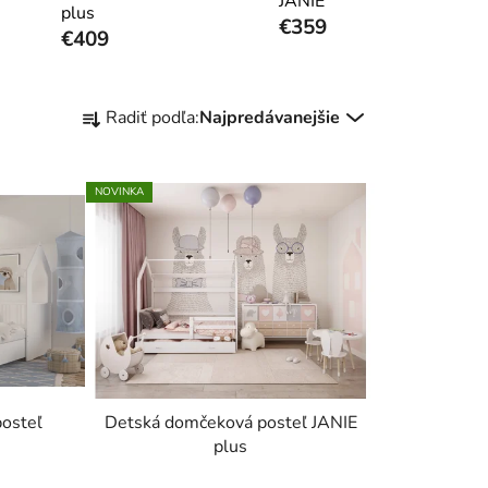
JANIE
plus
€359
€409
R
Radiť podľa:
Najpredávanejšie
a
d
e
NOVINKA
n
i
e
p
r
o
d
u
osteľ
Detská domčeková posteľ JANIE
k
plus
t