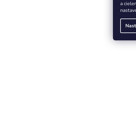
a ciele
nastave
Nast