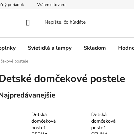
čný poriadok
Vrátenie tovaru
Odstúpenie od kúpnej zmluvy
oplnky
Svietidlá a lampy
Skladom
Hodno
čekové postele
Detské domčekové postele
Najpredávanejšie
Detská
Detská
domčeková
domčeková
posteľ
posteľ