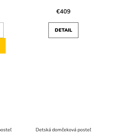
o
v
€409
DETAIL
osteľ
Detská domčeková posteľ