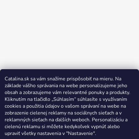
Catalina.sk sa vám snažíme prispôsobiť na mieru. Na
Sledovať na Instagrame
základe vášho správania na webe personalizujeme jeho
obsah a zobrazujeme vám relevantné ponuky a produkty.
Kliknutím na tlačidlo „Súhlasím“ súhlasíte s využívaním
cookies a použitia údajov o vašom správaní na webe na
zobrazenie cielenej reklamy na sociálnych sieťach a v
reklamných sieťach na ďalších weboch. Personalizáciu a
cielenú reklamu si môžete kedykoľvek vypnúť alebo
upraviť všetky nastavenia v "Nastavenie".