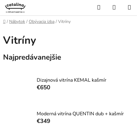
Prejsť
Hľadať
NÁKUP
na
KOŠÍK
obsah
Domov
/
Nábytok
/
Obývacia izba
/
Vitríny
Vitríny
Najpredávanejšie
Dizajnová vitrína KEMAL kašmír
€650
Moderná vitrína QUENTIN dub + kašmír
€349