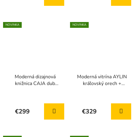
je
5,0
z
NOVINKA
NOVINKA
5
hviezdičiek.
Moderná dizajnová
Moderná vitrína AYLIN
knižnica CAJA dub
kráľovský orech +
bookmatch 110 cm
kašmír
€299
€329