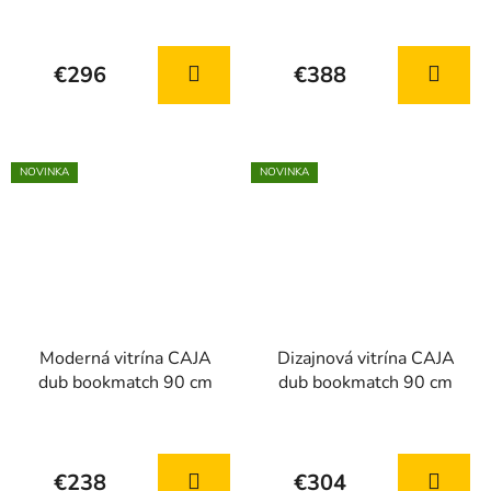
€296
€388
NOVINKA
NOVINKA
Moderná vitrína CAJA
Dizajnová vitrína CAJA
dub bookmatch 90 cm
dub bookmatch 90 cm
Priemerné
hodnotenie
€238
€304
produktu