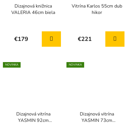
Dizajnová knižnica
Vitrína Karlos 55cm dub
VALERIA 46cm biela
hikor
€179
€221
NOVINKA
NOVINKA
Dizajnová vitrína
Dizajnová vitrína
YASMIN 92cm
YASMIN 73cm
portlandský jaseň +
portlandský jaseň +