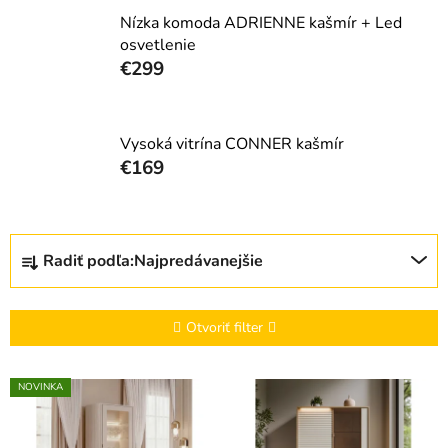
Nízka komoda ADRIENNE kašmír + Led
osvetlenie
€299
Vysoká vitrína CONNER kašmír
€169
R
Radiť podľa:
Najpredávanejšie
a
d
e
Otvoriť filter
n
i
V
NOVINKA
e
ý
p
p