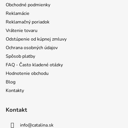
p
ä
Obchodné podmienky
r
t
v
Reklamácie
i
k
Reklamačný poriadok
e
y
Vrátenie tovaru
v
ý
Odstúpenie od kúpnej zmluvy
p
Ochrana osobných údajov
i
s
Spôsob platby
u
FAQ - Často kladené otázky
Hodnotenie obchodu
Blog
Kontakty
Kontakt
info
@
catalina.sk