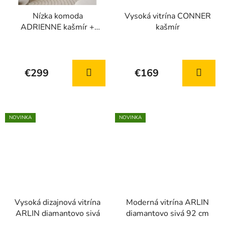
Nízka komoda
Vysoká vitrína CONNER
ADRIENNE kašmír +
kašmír
Led osvetlenie
Priemerné
Priemerné
hodnotenie
hodnotenie
€299
€169
produktu
produktu
je
je
5,0
5,0
z
z
NOVINKA
NOVINKA
5
5
hviezdičiek.
hviezdičiek.
Vysoká dizajnová vitrína
Moderná vitrína ARLIN
ARLIN diamantovo sivá
diamantovo sivá 92 cm