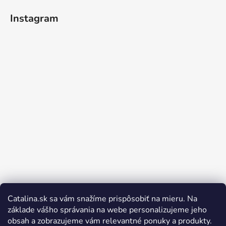
Instagram
Catalina.sk sa vám snažíme prispôsobiť na mieru. Na
Sledovať na Instagrame
základe vášho správania na webe personalizujeme jeho
obsah a zobrazujeme vám relevantné ponuky a produkty.