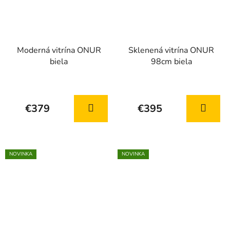
Moderná vitrína ONUR
Sklenená vitrína ONUR
biela
98cm biela
Priemerné
hodnotenie
€379
€395
produktu
je
5,0
z
NOVINKA
NOVINKA
5
hviezdičiek.