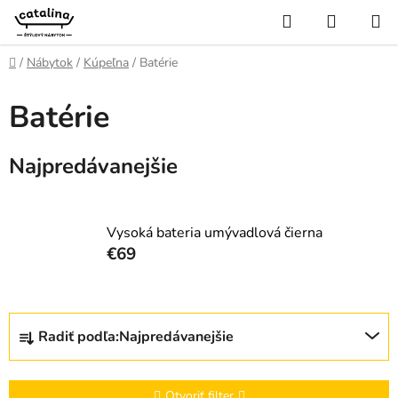
Prejsť
Hľadať
NÁKUP
na
KOŠÍK
obsah
Domov
/
Nábytok
/
Kúpeľna
/
Batérie
Batérie
Najpredávanejšie
Vysoká bateria umývadlová čierna
€69
R
Radiť podľa:
Najpredávanejšie
a
d
e
Otvoriť filter