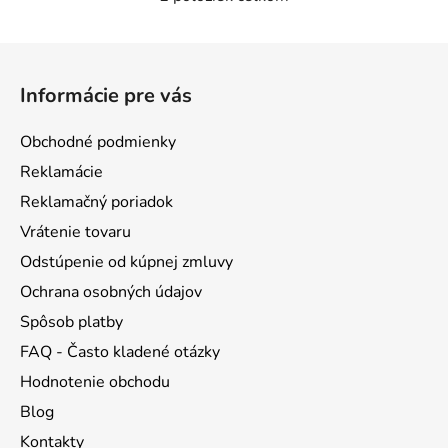
O
v
l
Z
á
á
d
Informácie pre vás
p
a
ä
c
Obchodné podmienky
t
i
Reklamácie
e
i
p
Reklamačný poriadok
e
r
Vrátenie tovaru
v
Odstúpenie od kúpnej zmluvy
k
y
Ochrana osobných údajov
v
Spôsob platby
ý
FAQ - Často kladené otázky
p
i
Hodnotenie obchodu
s
Blog
u
Kontakty