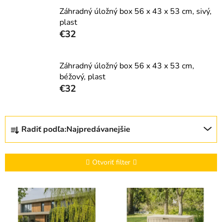
Záhradný úložný box 56 x 43 x 53 cm, sivý,
plast
€32
Záhradný úložný box 56 x 43 x 53 cm,
béžový, plast
€32
R
Radiť podľa:
Najpredávanejšie
a
d
e
Otvoriť filter
n
i
V
e
ý
p
p