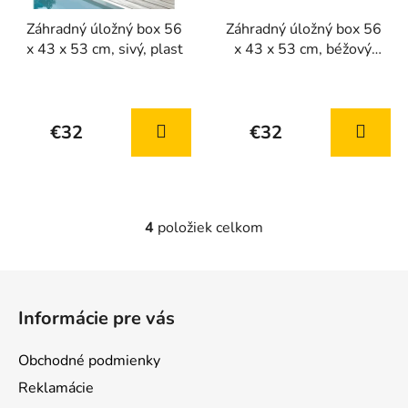
Záhradný úložný box 56
Záhradný úložný box 56
x 43 x 53 cm, sivý, plast
x 43 x 53 cm, béžový,
plast
€32
€32
4
položiek celkom
O
v
l
Z
á
á
d
Informácie pre vás
p
a
ä
c
Obchodné podmienky
t
i
Reklamácie
e
i