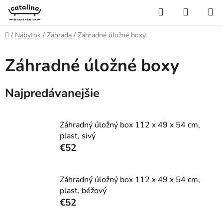
Prejsť
Hľadať
NÁKUP
na
KOŠÍK
obsah
Domov
/
Nábytok
/
Záhrada
/
Záhradné úložné boxy
Záhradné úložné boxy
Najpredávanejšie
Záhradný úložný box 112 x 49 x 54 cm,
plast, sivý
€52
Záhradný úložný box 112 x 49 x 54 cm,
plast, béžový
€52