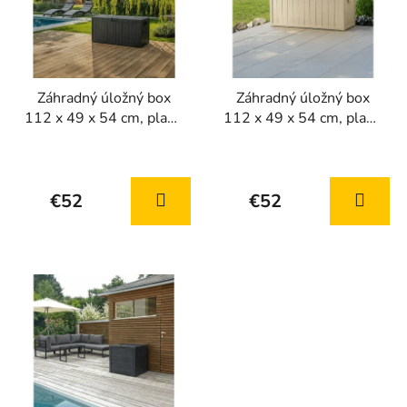
r
i
o
s
d
p
u
r
k
Záhradný úložný box
Záhradný úložný box
o
112 x 49 x 54 cm, plast,
112 x 49 x 54 cm, plast,
t
d
sivý
béžový
o
u
v
k
t
€52
€52
o
v