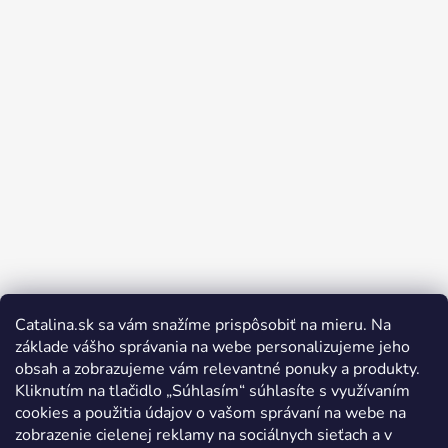
Catalina.sk sa vám snažíme prispôsobiť na mieru. Na
Sledovať na Instagrame
základe vášho správania na webe personalizujeme jeho
obsah a zobrazujeme vám relevantné ponuky a produkty.
Kliknutím na tlačidlo „Súhlasím“ súhlasíte s využívaním
cookies a použitia údajov o vašom správaní na webe na
zobrazenie cielenej reklamy na sociálnych sieťach a v