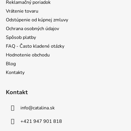
p
Reklamačný poriadok
e
r
Vrátenie tovaru
v
Odstúpenie od kúpnej zmluvy
k
y
Ochrana osobných údajov
v
Spôsob platby
ý
FAQ - Často kladené otázky
p
i
Hodnotenie obchodu
s
Blog
u
Kontakty
Kontakt
info
@
catalina.sk
+421 947 901 818