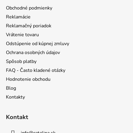
ä
Obchodné podmienky
t
Reklamácie
i
Reklamačný poriadok
e
Vrátenie tovaru
Odstúpenie od kúpnej zmluvy
Ochrana osobných údajov
Spôsob platby
FAQ - Často kladené otázky
Hodnotenie obchodu
Blog
Kontakty
Kontakt