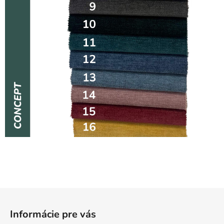
Z
á
Informácie pre vás
p