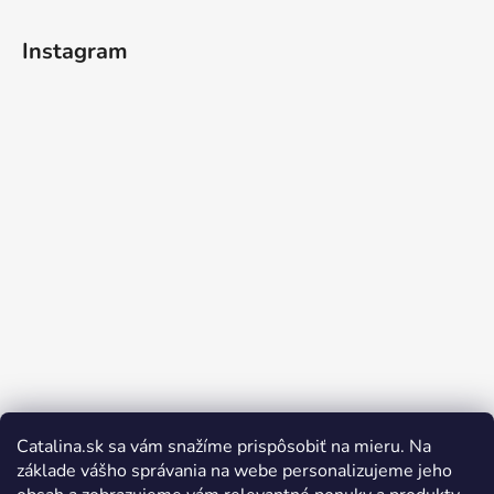
Instagram
Catalina.sk sa vám snažíme prispôsobiť na mieru. Na
Sledovať na Instagrame
základe vášho správania na webe personalizujeme jeho