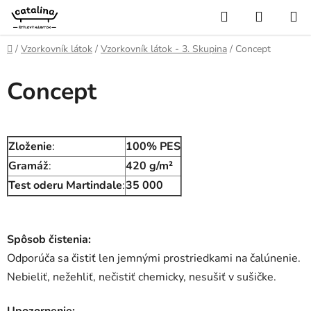
Prejsť
Hľadať
NÁKUP
na
KOŠÍK
obsah
Domov
/
Vzorkovník látok
/
Vzorkovník látok - 3. Skupina
/
Concept
Concept
Zloženie
:
100% PES
Gramáž
:
420 g/m²
Test oderu Martindale
:
35 000
Spôsob čistenia:
Odporúča sa čistiť len jemnými prostriedkami na čalúnenie.
Nebieliť, nežehliť, nečistiť chemicky, nesušiť v sušičke.
Upozornenie: