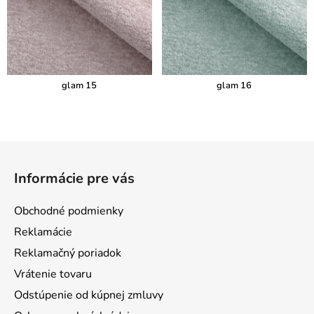
glam 15
glam 16
Z
á
Informácie pre vás
p
ä
Obchodné podmienky
t
Reklamácie
i
Reklamačný poriadok
e
Vrátenie tovaru
Odstúpenie od kúpnej zmluvy