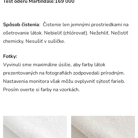
Test oderu Martindale
:
169 000
Spôsob čistenia
: Čistenie len jemnými prostriedkami na
ošetrovanie látok. Nebieliť (chlórovať). Nežehliť. Nečistiť
chemicky. Nesušiť v sušičke.
Fotky:
Vyvinuli sme maximálne úsilie, aby farby látok
prezentovaných na fotografiách zodpovedali prírodným.
Nastavenia monitora však môžu ovplyvniť sýtosť farieb.
Prosím overte si farby na vzorkách.