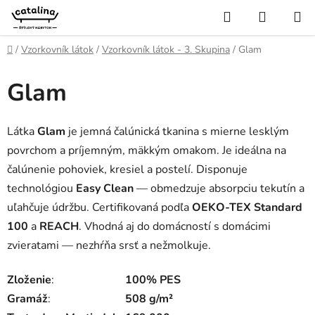
Prejsť
Hľadať
NÁKUP
na
KOŠÍK
obsah
Domov
/
Vzorkovník látok
/
Vzorkovník látok - 3. Skupina
/
Glam
Glam
Látka
Glam
je jemná čalúnická tkanina s mierne lesklým
povrchom a príjemným, mäkkým omakom. Je ideálna na
čalúnenie pohoviek, kresiel a postelí. Disponuje
technológiou
Easy Clean
— obmedzuje absorpciu tekutín a
uľahčuje údržbu. Certifikovaná podľa
OEKO-TEX Standard
100
a
REACH
. Vhodná aj do domácností s domácimi
zvieratami — nezhŕňa srsť a nežmolkuje.
Zloženie
:
100% PES
Gramáž
:
508 g/m²