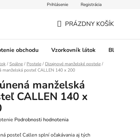
Prihlásenie
Registrácia
Ochrana osobných údajov
Spôsob platby
FAQ - Čas
PRÁZDNY KOŠÍK
NÁKUPNÝ
KOŠÍK
tenie obchodu
Vzorkovník látok
Blog
tok
/
Spálne
/
Postele
/
Dizajnové manželské postele
/
á manželská posteľ CALLEN 140 x 200
lúnená manželská
teľ CALLEN 140 x
0
rné
otenie
Podrobnosti hodnotenia
enie
á posteľ Callen splní očakávania aj tých
tu