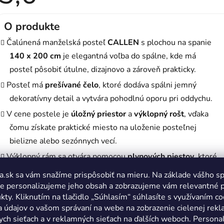
produktu
je
5,0
z
O produkte
5
hviezdičiek.
Čalúnená manželská posteľ
CALLEN
s plochou na spanie
140 x 200 cm
je elegantná voľba do spálne, kde má
posteľ pôsobiť útulne, dizajnovo a zároveň prakticky.
Posteľ má
prešívané čelo
, ktoré dodáva spálni jemný
dekoratívny detail a vytvára pohodlnú oporu pri oddychu.
V cene postele je
úložný priestor
a
výklopný rošt
, vďaka
čomu získate praktické miesto na uloženie posteľnej
bielizne alebo sezónnych vecí.
Výklopný rám sa otvára pomocou
plynových piestov
, ktoré
uľahčujú manipuláciu pri prístupe k úložnému priestoru.
a.sk sa vám snažíme prispôsobiť na mieru. Na základe vášho s
Konštrukcia je veľmi odolná a stabilná, vyrobená z
e personalizujeme jeho obsah a zobrazujeme vám relevantné 
kty. Kliknutím na tlačidlo „Súhlasím“ súhlasíte s využívaním co
nábytkovej dosky
a navyše vystužená
kovovými
a údajov o vašom správaní na webe na zobrazenie cielenej rek
hranatými rohmi
.
ych sieťach a v reklamných sieťach na ďalších weboch. Personal