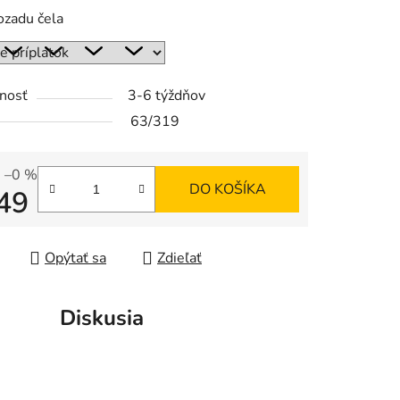
ozadu čela
nosť
3-6 týždňov
63/319
–0 %
DO KOŠÍKA
49
tková cena:
Opýtať sa
Zdieľať
Diskusia