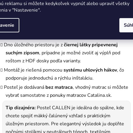
Pevné rošty matraca podporujú
voľnú cirkuláciu vzduchu
,
nú reklamu si môžete kedykoľvek vypnúť alebo upraviť všetky
nia v "Nastavenie".
tepelnú pohodu pri spánku a pomáhajú chrániť matrac pred
nadmernou vlhkosťou.
avenie
Súh
Posteľ má
veľký úložný priestor s 2 priehradkami
, ktorý sa
otvára spredu.
Dno úložného priestoru je z
čiernej látky pripevnenej
suchým zipsom
, prípadne je možné zvoliť aj výplň pod
roštom z HDF dosky podľa varianty.
Montáž je riešená pomocou
systému uhlových hákov
, čo
podporuje jednoduchú a rýchlu inštaláciu.
Posteľ je dodávaná
bez matraca
, vhodný matrac si môžete
vybrať samostatne z
ponuky matracov
Catalina.sk.
Tip dizajnéra:
Posteľ CALLEN je ideálna do spálne, kde
chcete spojiť mäkký čalúnený vzhľad s praktickým
úložným priestorom. Pre elegantný výsledok ju doplňte
nočnými stolíkmi v neutrálnych tónoch, textilným