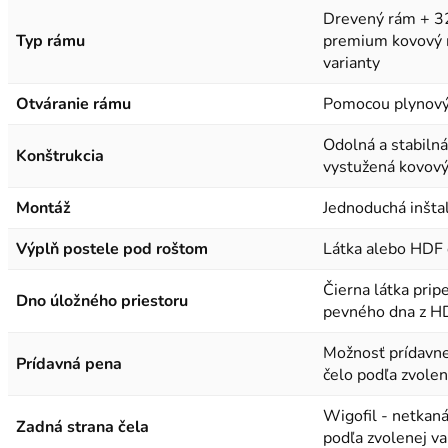
Drevený rám + 32
Typ rámu
premium kovový r
varianty
Otváranie rámu
Pomocou plynový
Odolná a stabilná
Konštrukcia
vystužená kovov
Montáž
Jednoduchá inšta
Výplň postele pod roštom
Látka alebo HDF 
Čierna látka pri
Dno úložného priestoru
pevného dna z HD
Možnosť prídavne
Prídavná pena
čelo podľa zvolen
Wigofil - netkaná
Zadná strana čela
podľa zvolenej va