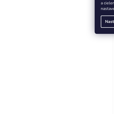
a ciele
nastave
Nast