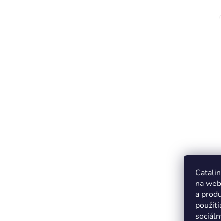
Catalin
na web
a produ
použiti
sociáln