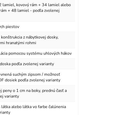
 lamiel, kovový rám + 34 lamiel alebo
ám + 48 lamiel - podľa zvolenej
ch piestov
 konštrukcia z nábytkovej dosky,
ými hranatými rohmi
lácia pomocou systému uhlových hákov
doska podľa zvolenej varianty
pevnená suchým zipsom / možnosť
F dosiek podľa zvolenej varianty
j peny o 1 cm na boky, prednú časť a
ej varianty
 látka alebo látka vo farbe čalúnenia
rianty