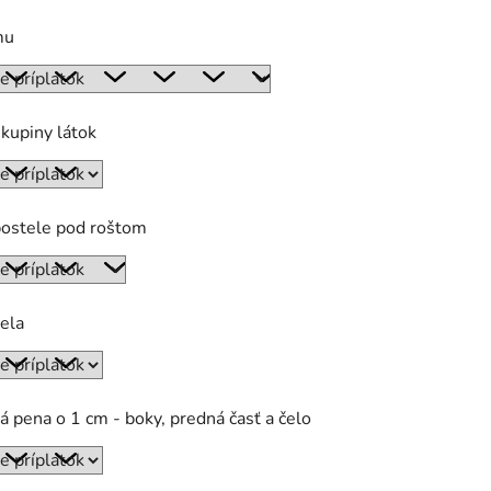
mu
kupiny látok
postele pod roštom
ela
á pena o 1 cm - boky, predná časť a čelo