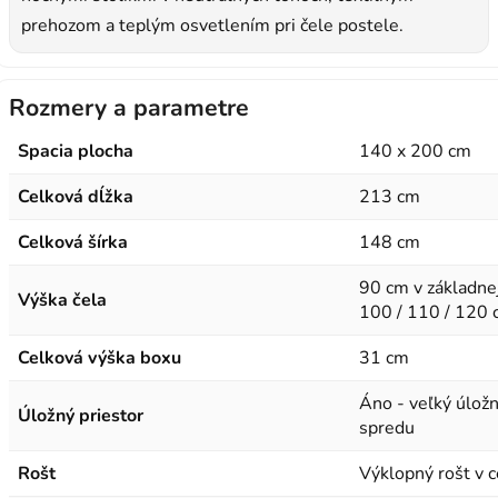
prehozom a teplým osvetlením pri čele postele.
Rozmery a parametre
Spacia plocha
140 x 200 cm
Celková dĺžka
213 cm
Celková šírka
148 cm
90 cm v základnej
Výška čela
100 / 110 / 120 c
Celková výška boxu
31 cm
Áno - veľký úložn
Úložný priestor
spredu
Rošt
Výklopný rošt v 