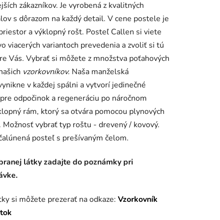
jších zákazníkov. Je vyrobená z kvalitných
lov s dôrazom na každý detail. V cene postele je
priestor a výklopný rošt. Posteľ Callen si viete
vo viacerých variantoch prevedenia a zvoliť si tú
re Vás. Vybrať si môžete z množstva poťahových
iek.
 našich
vzorkovníkov.
Naša manželská
vynikne v každej spálni a vytvorí jedinečné
pre odpočinok a regeneráciu po náročnom
lopný rám, ktorý sa otvára pomocou plynových
. Možnosť vybrať typ roštu - drevený / kovový.
čalúnená posteľ s prešívaným čelom.
branej látky zadajte do poznámky pri
ávke.
tky si môžete prezerať na odkaze:
Vzorkovník
átok