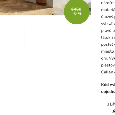
náročne
je
€450
materiá
5,0
–0 %
úložný 
z
vybrať 
5
pravú p
hviezdič
látok z
posteľ 
miesto 
dni
.
Výk
piestov
Callen 
Kód vy
objedn
Lá
l