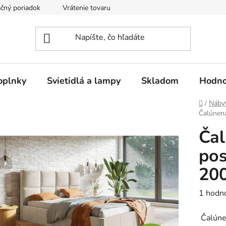
čný poriadok
Vrátenie tovaru
Odstúpenie od kúpnej zmluvy
oplnky
Svietidlá a lampy
Skladom
Hodno
Domov
/
Náby
Čalúnen
Ča
pos
20
Prieme
1 hodn
hodnot
Čalúnen
produk