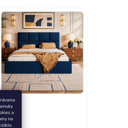
právania
ponuky
okies a
lamy na
izáciu