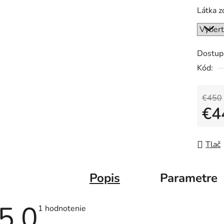
Látka z
Dostup
Kód:
€450
€4
Jedno
Tlač
Popis
Parametre
5,0
Priemerné
1 hodnotenie
hodnotenie