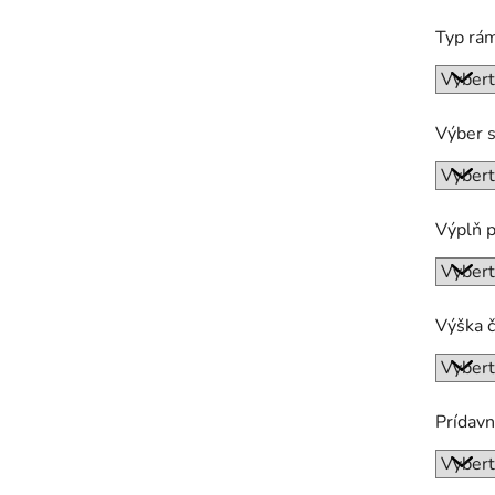
Typ rá
Výber s
Výplň 
Výška č
Prídavn