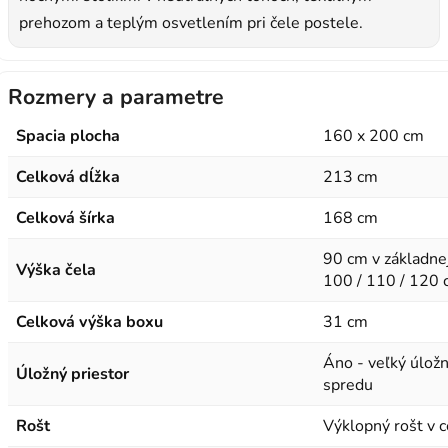
prehozom a teplým osvetlením pri čele postele.
Rozmery a parametre
Spacia plocha
160 x 200 cm
Celková dĺžka
213 cm
Celková šírka
168 cm
90 cm v základnej
Výška čela
100 / 110 / 120 c
Celková výška boxu
31 cm
Áno - veľký úložn
Úložný priestor
spredu
Rošt
Výklopný rošt v 