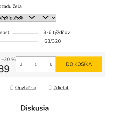
ozadu čela
nosť
3-6 týždňov
63/320
–20 %
DO KOŠÍKA
89
tková cena:
Opýtať sa
Zdieľať
Diskusia