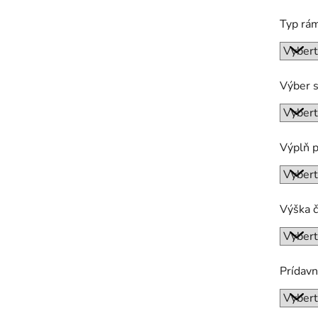
Typ rá
Výber s
Výplň 
Výška č
Prídavn