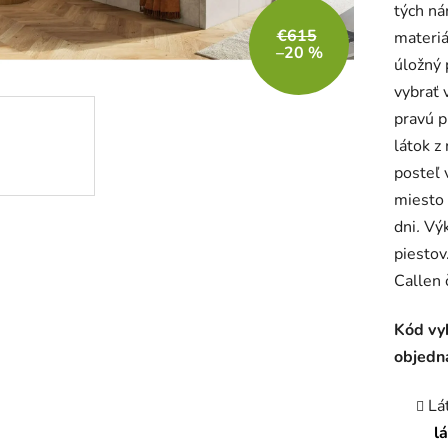
tých ná
je
€615
materiá
4,8
–20 %
úložný 
z
vybrať 
5
pravú p
hviezdič
látok z
posteľ 
miesto 
dni
.
Výk
piestov
Callen 
Kód vy
objedn
Lá
l