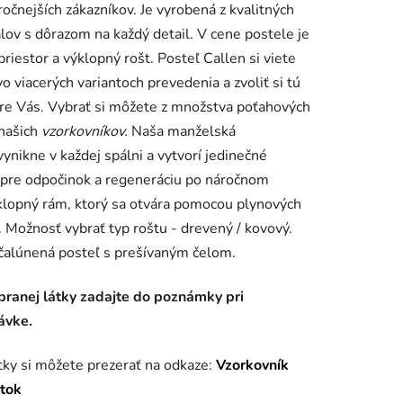
ročnejších zákazníkov. Je vyrobená z kvalitných
lov s dôrazom na každý detail. V cene postele je
priestor a výklopný rošt. Posteľ Callen si viete
vo viacerých variantoch prevedenia a zvoliť si tú
re Vás. Vybrať si môžete z množstva poťahových
iek.
 našich
vzorkovníkov.
Naša manželská
vynikne v každej spálni a vytvorí jedinečné
pre odpočinok a regeneráciu po náročnom
lopný rám, ktorý sa otvára pomocou plynových
. Možnosť vybrať typ roštu - drevený / kovový.
čalúnená posteľ s prešívaným čelom.
branej látky zadajte do poznámky pri
ávke.
tky si môžete prezerať na odkaze:
Vzorkovník
átok