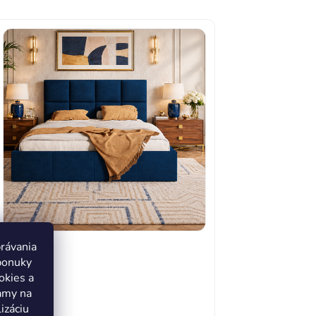
právania
ponuky
okies a
lamy na
izáciu