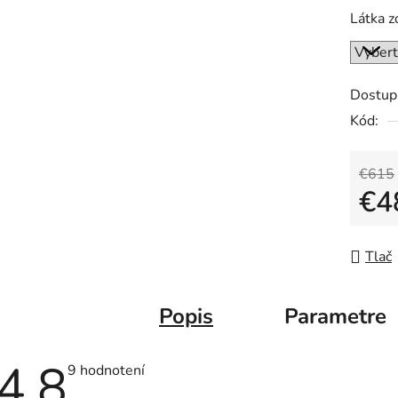
Látka z
Dostup
Kód:
€615
€4
Jedno
Tlač
Popis
Parametre
4,8
Priemerné
9 hodnotení
hodnotenie