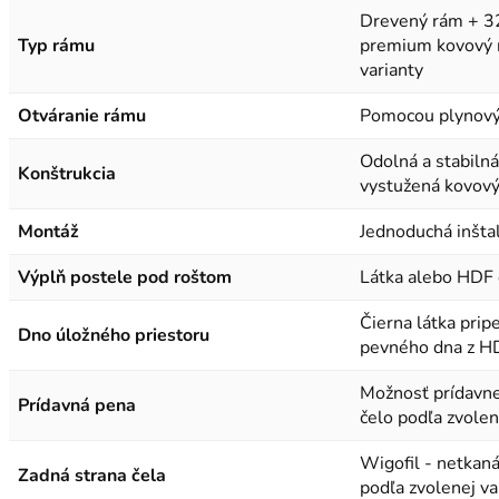
Drevený rám + 32
Typ rámu
premium kovový r
varianty
Otváranie rámu
Pomocou plynový
Odolná a stabilná
Konštrukcia
vystužená kovov
Montáž
Jednoduchá inšta
Výplň postele pod roštom
Látka alebo HDF 
Čierna látka pri
Dno úložného priestoru
pevného dna z HD
Možnosť prídavne
Prídavná pena
čelo podľa zvolen
Wigofil - netkaná
Zadná strana čela
podľa zvolenej va