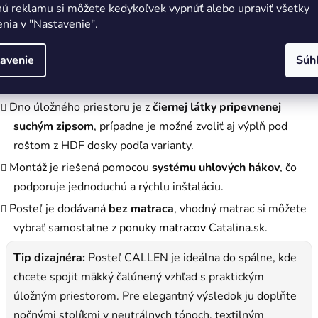
Pevné rošty matraca podporujú
voľnú cirkuláciu vzduchu
,
nú reklamu si môžete kedykoľvek vypnúť alebo upraviť všetky
nia v "Nastavenie".
tepelnú pohodu pri spánku a pomáhajú chrániť matrac pred
nadmernou vlhkosťou.
avenie
Súh
Posteľ má
veľký úložný priestor s 2 priehradkami
, ktorý sa
otvára spredu.
Dno úložného priestoru je z
čiernej látky pripevnenej
suchým zipsom
, prípadne je možné zvoliť aj výplň pod
roštom z HDF dosky podľa varianty.
Montáž je riešená pomocou
systému uhlových hákov
, čo
podporuje jednoduchú a rýchlu inštaláciu.
Posteľ je dodávaná
bez matraca
, vhodný matrac si môžete
vybrať samostatne z
ponuky matracov
Catalina.sk.
Tip dizajnéra:
Posteľ CALLEN je ideálna do spálne, kde
chcete spojiť mäkký čalúnený vzhľad s praktickým
úložným priestorom. Pre elegantný výsledok ju doplňte
nočnými stolíkmi v neutrálnych tónoch, textilným