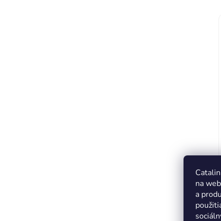
Catalin
na web
a produ
použiti
sociáln