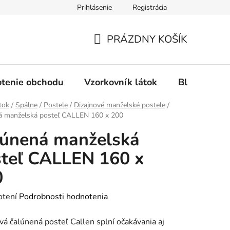
Prihlásenie
Registrácia
Ochrana osobných údajov
Spôsob platby
FAQ - Čas
PRÁZDNY KOŠÍK
NÁKUPNÝ
KOŠÍK
tenie obchodu
Vzorkovník látok
Blog
tok
/
Spálne
/
Postele
/
Dizajnové manželské postele
/
á manželská posteľ CALLEN 160 x 200
lúnená manželská
teľ CALLEN 160 x
0
rné
otení
Podrobnosti hodnotenia
enie
vá čalúnená posteľ Callen splní očakávania aj
tu