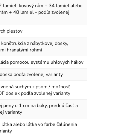
 lamiel, kovový rám + 34 lamiel alebo
ám + 48 lamiel - podľa zvolenej
ch piestov
 konštrukcia z nábytkovej dosky,
ými hranatými rohmi
lácia pomocou systému uhlových hákov
doska podľa zvolenej varianty
pevnená suchým zipsom / možnosť
F dosiek podľa zvolenej varianty
j peny o 1 cm na boky, prednú časť a
ej varianty
 látka alebo látka vo farbe čalúnenia
rianty