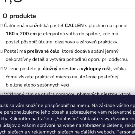
produktu
je
4,8
z
O produkte
5
hviezdičiek.
Čalúnená manželská posteľ
CALLEN
s plochou na spanie
160 x 200 cm
je elegantná voľba do spálne, kde má
posteľ pôsobiť útulne, dizajnovo a zároveň prakticky.
Posteľ má
prešívané čelo
, ktoré dodáva spálni jemný
dekoratívny detail a vytvára pohodlnú oporu pri oddychu.
V cene postele je
úložný priestor
a
výklopný rošt
, vďaka
čomu získate praktické miesto na uloženie posteľnej
bielizne alebo sezónnych vecí.
Výklopný rám sa otvára pomocou
plynových piestov
, ktoré
uľahčujú manipuláciu pri prístupe k úložnému priestoru.
a.sk sa vám snažíme prispôsobiť na mieru. Na základe vášho s
Konštrukcia je veľmi odolná a stabilná, vyrobená z
e personalizujeme jeho obsah a zobrazujeme vám relevantné 
kty. Kliknutím na tlačidlo „Súhlasím“ súhlasíte s využívaním co
nábytkovej dosky
a navyše vystužená
kovovými
a údajov o vašom správaní na webe na zobrazenie cielenej rek
hranatými rohmi
.
ych sieťach a v reklamných sieťach na ďalších weboch. Personal