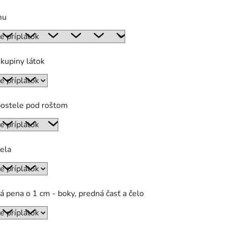
mu
kupiny látok
postele pod roštom
ela
á pena o 1 cm - boky, predná časť a čelo