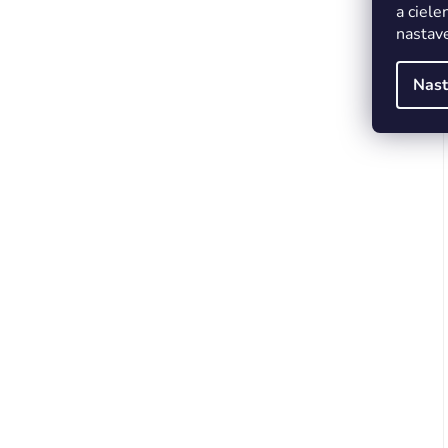
a ciele
nastave
Nast