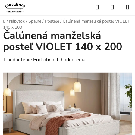
Prejsť
Hľadať
NÁKUP
na
KOŠÍK
obsah
Domov
/
Nábytok
/
Spálne
/
Postele
/
Čalúnená manželská posteľ VIOLET
140 x 200
Čalúnená manželská
posteľ VIOLET 140 x 200
Priemerné
1 hodnotenie
Podrobnosti hodnotenia
hodnotenie
produktu
je
5,0
z
5
hviezdičiek.