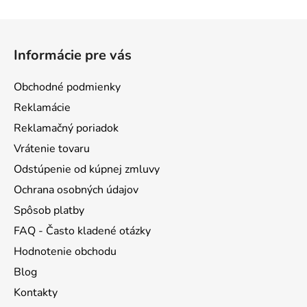
hviezdičiek.
hviezdičiek.
Z
á
Informácie pre vás
p
ä
Obchodné podmienky
t
Reklamácie
i
Reklamačný poriadok
e
Vrátenie tovaru
Odstúpenie od kúpnej zmluvy
Ochrana osobných údajov
Spôsob platby
FAQ - Často kladené otázky
Hodnotenie obchodu
Blog
Kontakty