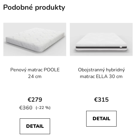
hviezdičiek.
hviezdičiek.
Podobné produkty
Penový matrac POOLE
Obojstranný hybridný
24 cm
matrac ELLA 30 cm
Priemerné
Priemerné
hodnotenie
hodnotenie
€279
€315
produktu
produktu
€360
(–22 %)
je
je
DETAIL
5,0
5,0
DETAIL
z
z