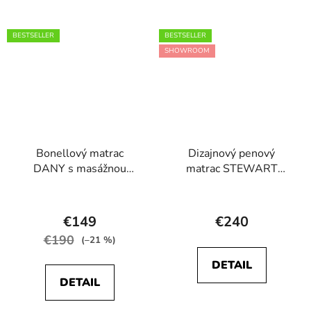
5
5
hviezdičiek.
hviezdičiek.
BESTSELLER
BESTSELLER
SHOWROOM
Bonellový matrac
Dizajnový penový
DANY s masážnou
matrac STEWART
penou 17 cm
23cm
Priemerné
Priemerné
hodnotenie
hodnotenie
€149
€240
produktu
produktu
€190
(–21 %)
je
je
DETAIL
5,0
5,0
DETAIL
z
z
5
5