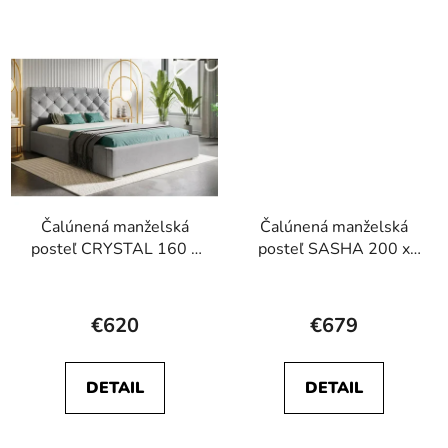
z
z
5
5
hviezdičiek.
hviezdičiek.
Čalúnená manželská
Čalúnená manželská
posteľ CRYSTAL 160 x
posteľ SASHA 200 x
200
200
Priemerné
hodnotenie
€620
€679
produktu
je
DETAIL
DETAIL
5,0
z