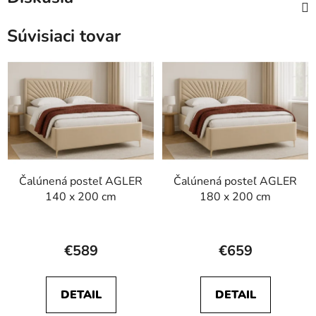
Súvisiaci tovar
Čalúnená posteľ AGLER
Čalúnená posteľ AGLER
140 x 200 cm
180 x 200 cm
Priemerné
Priemerné
hodnotenie
hodnotenie
€589
€659
produktu
produktu
je
je
DETAIL
DETAIL
4,0
4,8