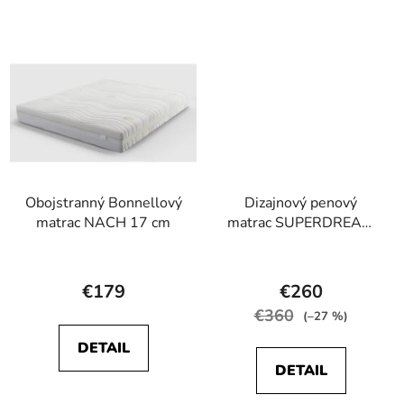
5
5
hviezdičiek.
hviezdičiek.
Obojstranný Bonnellový
Dizajnový penový
matrac NACH 17 cm
matrac SUPERDREAM
24 cm
Priemerné
Priemerné
hodnotenie
hodnotenie
€179
€260
produktu
produktu
€360
(–27 %)
je
je
DETAIL
5,0
4,8
DETAIL
z
z