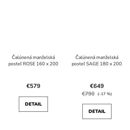
5
hviezdičiek.
Čalúnená manželská
Čalúnená manželská
posteľ ROSE 160 x 200
posteľ SAGE 180 x 200
Priemerné
Priemerné
hodnotenie
hodnotenie
€579
€649
produktu
produktu
€790
(–17 %)
je
je
DETAIL
5,0
4,9
DETAIL
z
z
5
5