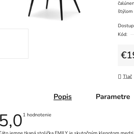
čalúnen
je
štýlom 
5,0
z
Dostup
5
Kód:
hviezdič
€1
Jedno
Tlač
Popis
Parametre
5,0
Priemerné
1 hodnotenie
hodnotenie
produktu
je
Táto jemne tkaná stolička EMILY je skutočným klenotom medzi
5,0