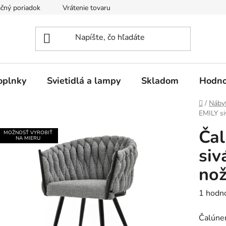
čný poriadok
Vrátenie tovaru
Odstúpenie od kúpnej zmluvy
oplnky
Svietidlá a lampy
Skladom
Hodno
Domov
/
Náby
EMILY si
Čal
MOŽNOSŤ VYROBIŤ
NA MIERU
siv
nož
Prieme
1 hodn
hodnot
Čalúne
produk