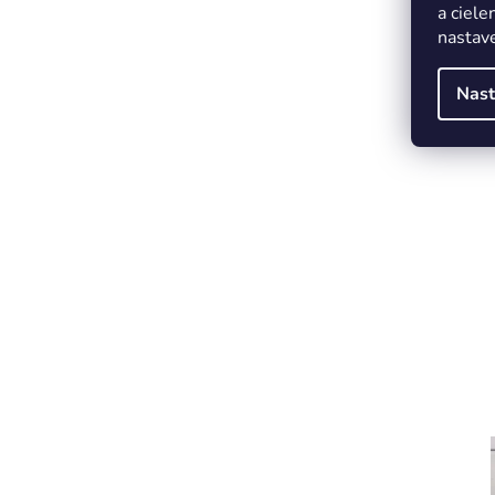
a ciele
nastave
Nast