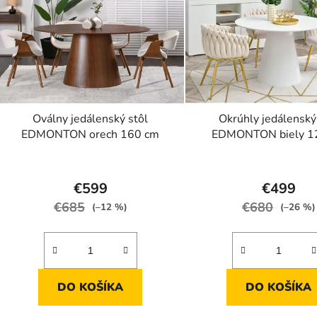
Oválny jedálenský stôl
Okrúhly jedálenský
EDMONTON orech 160 cm
EDMONTON biely 1
Priemerné
hodnotenie
€599
€499
produktu
€685
€680
(–12 %)
(–26 %)
je
4,5
z
5
DO KOŠÍKA
DO KOŠÍKA
hviezdičiek.