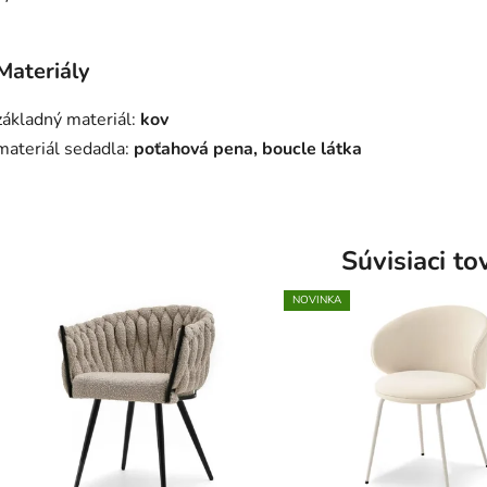
Materiály
základný materiál:
kov
materiál sedadla:
poťahová pena, boucle látka
Súvisiaci to
NOVINKA