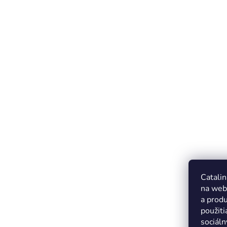
Catalin
na web
a produ
použiti
sociáln