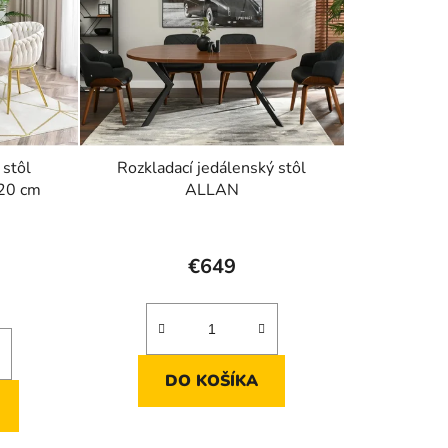
 stôl
Rozkladací jedálenský stôl
20 cm
ALLAN
Priemerné
hodnotenie
€649
produktu
je
4,7
z
DO KOŠÍKA
5
hviezdičiek.