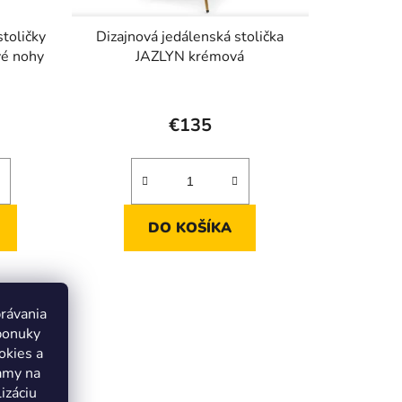
stoličky
Dizajnová jedálenská stolička
vé nohy
JAZLYN krémová
€135
DO KOŠÍKA
právania
ponuky
okies a
lamy na
izáciu