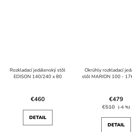
Rozkladací jedálenský stôl
Okrúhly rozkladací je
EDISON 140/240 x 80
stôl MARION 100 - 17
lancelot
Priemerné
Prieme
hodnotenie
hodnot
€460
€479
produktu
produk
€510
(–6 %)
je
je
DETAIL
5,0
3,8
DETAIL
z
z