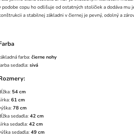
z
v podobe copu ho odlišuje od ostatných stoličiek a dodáva mu j
5
hviezdičiek.
konštrukcii a stabilnej základni v čiernej je pevný, odolný a zár
Farba
základná farba:
čierne nohy
farba sedadla:
sivá
Rozmery:
dĺžka:
54 cm
šírka:
61 cm
výška:
78 cm
dĺžka sedadla:
42 cm
šírka sedadla:
42 cm
výška sedadla:
49 cm