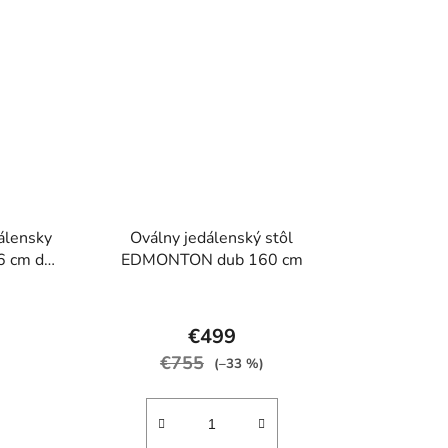
dálensky
Oválny jedálenský stôl
6 cm dub
EDMONTON dub 160 cm
rné
Priemerné
enie
hodnotenie
€499
tu
produktu
€755
(–33 %)
je
4,5
z