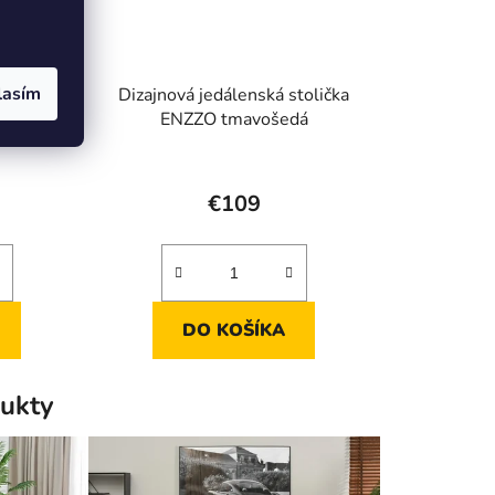
lasím
tolička
Dizajnová jedálenská stolička
+ dubové
ENZZO tmavošedá
€109
DO KOŠÍKA
ukty