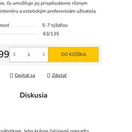
ie, čo umožňuje jej prispôsobenie rôznym
interiéru a estetickým preferenciám užívateľa.
nosť
5-7 týždňov
63/135
iek.
99
DO KOŠÍKA
tková cena:
Opýtať sa
Zdieľať
Diskusia
 nábytkom. Jeho krásne čalúnené operadlo