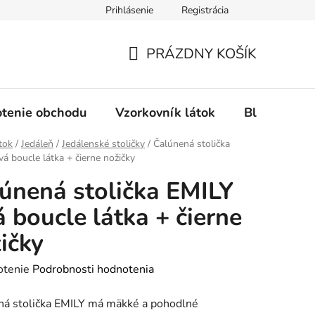
Prihlásenie
Registrácia
Ochrana osobných údajov
Spôsob platby
FAQ - Čas
PRÁZDNY KOŠÍK
NÁKUPNÝ
KOŠÍK
tenie obchodu
Vzorkovník látok
Blog
tok
/
Jedáleň
/
Jedálenské stoličky
/
Čalúnená stolička
vá boucle látka + čierne nožičky
únená stolička EMILY
á boucle látka + čierne
ičky
rné
otenie
Podrobnosti hodnotenia
enie
ná stolička EMILY má mäkké a pohodlné
tu