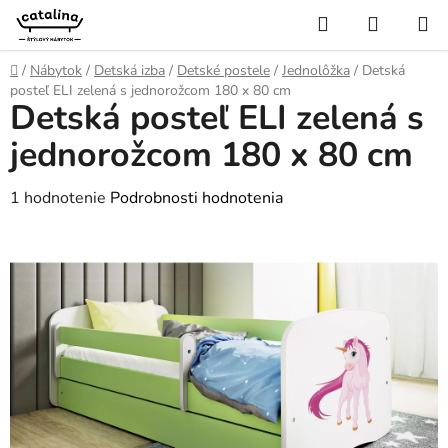
Prejsť
Hľadať
NÁKUP
na
KOŠÍK
obsah
Domov
/
Nábytok
/
Detská izba
/
Detské postele
/
Jednolôžka
/
Detská
posteľ ELI zelená s jednorožcom 180 x 80 cm
Detská posteľ ELI zelená s
jednorožcom 180 x 80 cm
Priemerné
1 hodnotenie
Podrobnosti hodnotenia
hodnotenie
produktu
je
5,0
z
5
hviezdičiek.