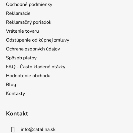
ä
Obchodné podmienky
t
Reklamácie
i
Reklamačný poriadok
e
Vrátenie tovaru
Odstúpenie od kúpnej zmluvy
Ochrana osobných údajov
Spôsob platby
FAQ - Často kladené otázky
Hodnotenie obchodu
Blog
Kontakty
Kontakt
info
@
catalina.sk