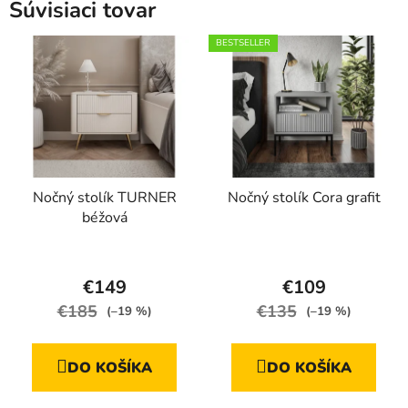
Súvisiaci tovar
BESTSELLER
Nočný stolík TURNER
Nočný stolík Cora grafit
béžová
Priemerné
Priemerné
hodnotenie
hodnotenie
€149
€109
produktu
produktu
€185
€135
(–19 %)
(–19 %)
je
je
4,4
4,7
DO KOŠÍKA
DO KOŠÍKA
z
z
5
5