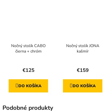
hviezdičiek.
Nočný stolík CABO
Nočný stolík JONA
čierna + chróm
kašmír
Priemerné
hodnotenie
€125
€159
produktu
je
DO KOŠÍKA
DO KOŠÍKA
5,0
z
5
Podobné produkty
hviezdičiek.