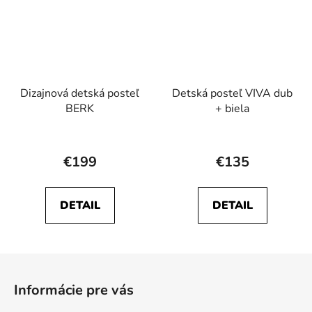
Dizajnová detská posteľ
Detská posteľ VIVA dub
BERK
+ biela
Priemerné
hodnotenie
€199
€135
produktu
je
DETAIL
DETAIL
4,5
z
5
Z
hviezdičiek.
á
Informácie pre vás
p