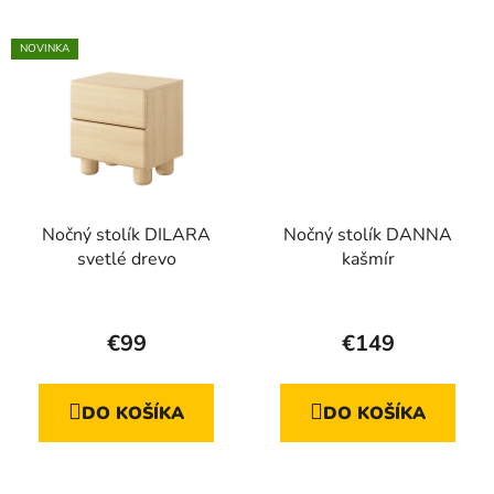
hviezdičiek.
hviezdičiek.
NOVINKA
Nočný stolík DILARA
Nočný stolík DANNA
svetlé drevo
kašmír
Priemerné
hodnotenie
€99
€149
produktu
je
DO KOŠÍKA
DO KOŠÍKA
5,0
z
5