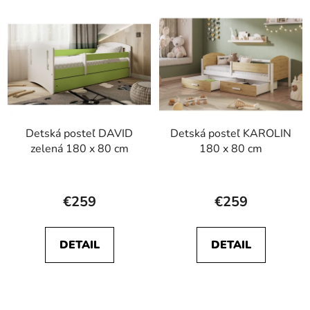
Detská posteľ DAVID
Detská posteľ KAROLIN
zelená 180 x 80 cm
180 x 80 cm
Priemerné
hodnotenie
€259
€259
produktu
je
DETAIL
DETAIL
5,0
z
5
hviezdičiek.