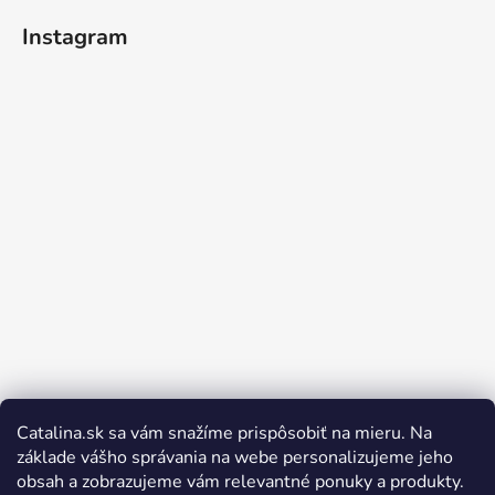
Instagram
Catalina.sk sa vám snažíme prispôsobiť na mieru. Na
Sledovať na Instagrame
základe vášho správania na webe personalizujeme jeho
obsah a zobrazujeme vám relevantné ponuky a produkty.