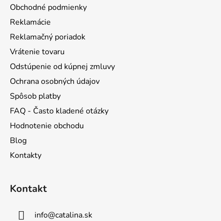
ä
Obchodné podmienky
t
Reklamácie
i
Reklamačný poriadok
e
Vrátenie tovaru
Odstúpenie od kúpnej zmluvy
Ochrana osobných údajov
Spôsob platby
FAQ - Často kladené otázky
Hodnotenie obchodu
Blog
Kontakty
Kontakt
info
@
catalina.sk