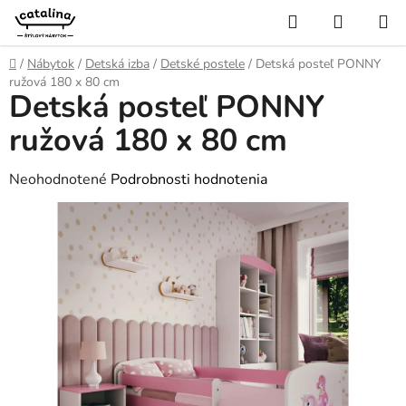
Prejsť
Hľadať
NÁKUP
na
KOŠÍK
obsah
Domov
/
Nábytok
/
Detská izba
/
Detské postele
/
Detská posteľ PONNY
ružová 180 x 80 cm
Detská posteľ PONNY
ružová 180 x 80 cm
Priemerné
Neohodnotené
Podrobnosti hodnotenia
hodnotenie
produktu
je
0,0
z
5
hviezdičiek.