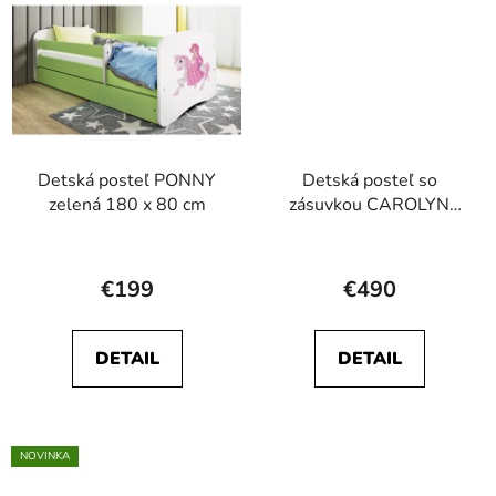
Detská posteľ PONNY
Detská posteľ so
zelená 180 x 80 cm
zásuvkou CAROLYN
modrá 180 x 80 cm
Priemerné
hodnotenie
€199
€490
produktu
je
DETAIL
DETAIL
5,0
z
5
hviezdičiek.
NOVINKA