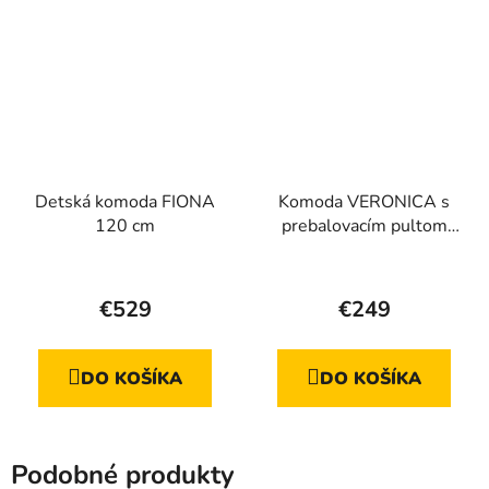
Detská komoda FIONA
Komoda VERONICA s
120 cm
prebalovacím pultom
biela
Priemerné
Priemerné
hodnotenie
hodnotenie
€529
€249
produktu
produktu
je
je
DO KOŠÍKA
DO KOŠÍKA
5,0
5,0
z
z
5
5
Podobné produkty
hviezdičiek.
hviezdičiek.