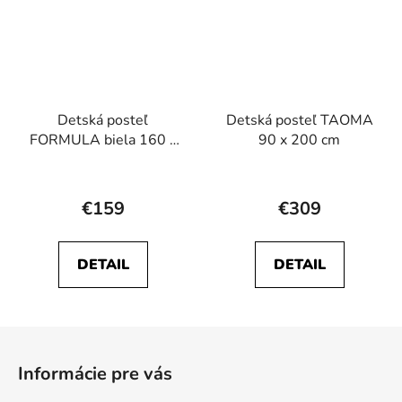
Detská posteľ
Detská posteľ TAOMA
FORMULA biela 160 x
90 x 200 cm
80
€159
€309
DETAIL
DETAIL
Z
á
Informácie pre vás
p