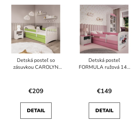
Detská posteľ so
Detská posteľ
zásuvkou CAROLYN
FORMULA ružová 140
zelená 180 x 80 cm
x 70 cm
€209
€149
DETAIL
DETAIL