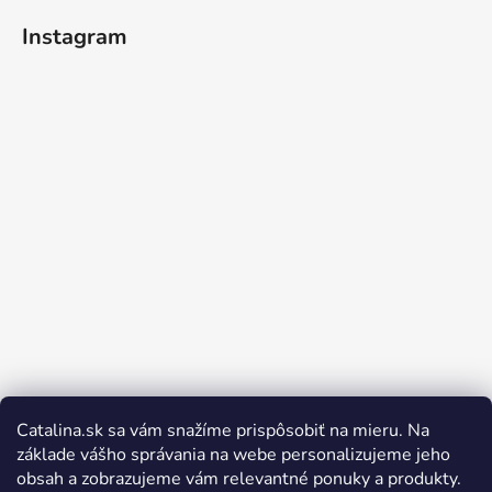
Instagram
Catalina.sk sa vám snažíme prispôsobiť na mieru. Na
Sledovať na Instagrame
základe vášho správania na webe personalizujeme jeho
obsah a zobrazujeme vám relevantné ponuky a produkty.