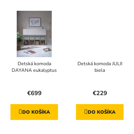
hviezdičiek.
Detská komoda
Detská komoda JULII
DAYANA eukalyptus
biela
€699
€229
DO KOŠÍKA
DO KOŠÍKA