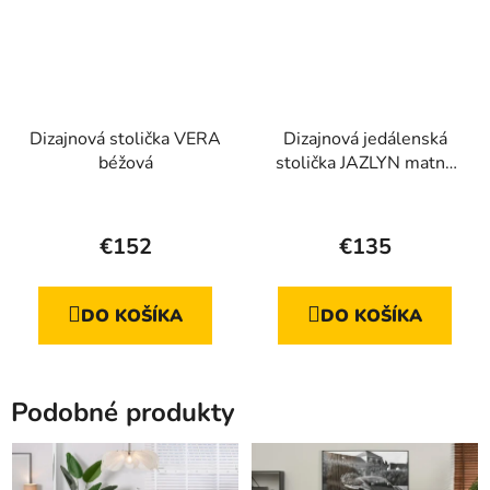
Dizajnová stolička VERA
Dizajnová jedálenská
béžová
stolička JAZLYN matná
béžová + čierne nohy
Priemerné
hodnotenie
€152
€135
produktu
je
DO KOŠÍKA
DO KOŠÍKA
5,0
z
5
Podobné produkty
hviezdičiek.