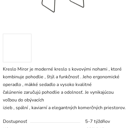
Kreslo Miror
je moderné kreslo s
kovovými nohami
, ktoré
kombinuje
pohodlie
,
štýl
a
funkčnosť
.
Jeho ergonomické
operadlo
,
mäkké sedadlo
a
vysoko kvalitné
čalúnenie
zaručujú pohodlie a odolnosť. Je vynikajúcou
voľbou do
obývacích
izieb
,
spální
,
kaviarní
a
elegantných
komerčných
priestorov.
Dostupnosť
5-7 týždňov