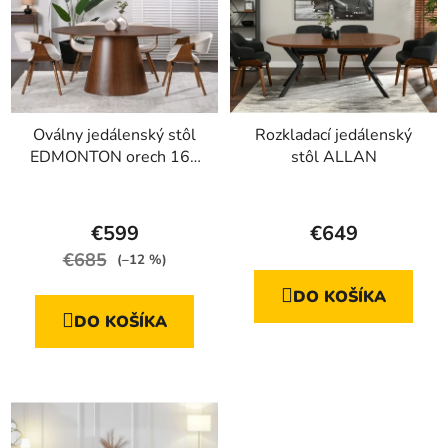
Oválny jedálenský stôl
Rozkladací jedálenský
EDMONTON orech 160
stôl ALLAN
cm
Priemerné
Priemerné
hodnotenie
hodnotenie
€599
€649
produktu
produktu
€685
(–12 %)
je
je
DO KOŠÍKA
4,5
4,7
DO KOŠÍKA
z
z
5
5
hviezdičiek.
hviezdičiek.