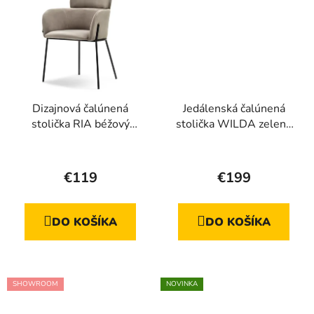
Dizajnová čalúnená
Jedálenská čalúnená
stolička RIA béžový
stolička WILDA zelená
zamat čierne nohy
+ dub
€119
€199
DO KOŠÍKA
DO KOŠÍKA
SHOWROOM
NOVINKA