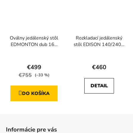
Oválny jedálenský stôl
Rozkladací jedálenský
EDMONTON dub 160
stôl EDISON 140/240 x
cm
80
Priemerné
Priemerné
hodnotenie
hodnotenie
€499
€460
produktu
produktu
€755
(–33 %)
je
je
DETAIL
4,5
5,0
DO KOŠÍKA
z
z
5
5
hviezdičiek.
hviezdičiek.
Z
á
Informácie pre vás
p