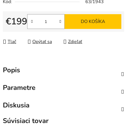
Kód:
63/1943
€199
DO KOŠÍKA
Jednotková cena:
Tlač
Opýtať sa
Zdieľať
Popis
Parametre
Diskusia
Súvisiaci tovar