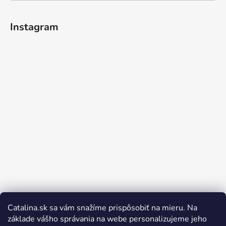
Instagram
Catalina.sk sa vám snažíme prispôsobiť na mieru. Na
Sledovať na Instagrame
základe vášho správania na webe personalizujeme jeho