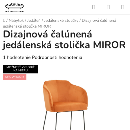
Prejsť
Hľadať
NÁKUP
na
KOŠÍK
obsah
Domov
/
Nábytok
/
Jedáleň
/
Jedálenské stoličky
/
Dizajnová čalúnená
jedálenská stolička MIROR
Dizajnová čalúnená
jedálenská stolička MIROR
Priemerné
1 hodnotenie
Podrobnosti hodnotenia
hodnotenie
MOŽNOSŤ VYROBIŤ
NA MIERU
produktu
SHOWROOM
je
5,0
z
5
hviezdičiek.