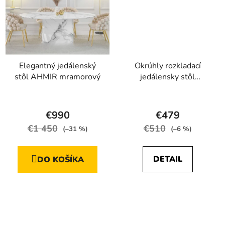
Elegantný jedálenský
Okrúhly rozkladací
stôl AHMIR mramorový
jedálensky stôl
MARION 100 - 176 cm
Priemerné
dub lancelot
hodnotenie
€990
€479
produktu
€1 450
€510
(–31 %)
(–6 %)
je
3,8
DETAIL
DO KOŠÍKA
z
5
hviezdičiek.