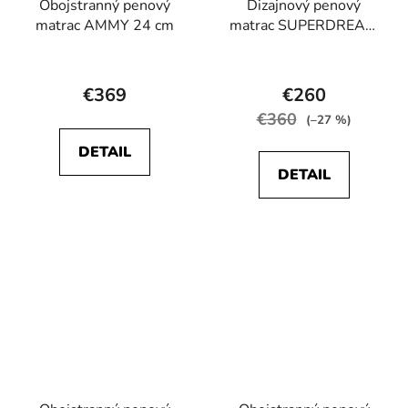
Obojstranný penový
Dizajnový penový
matrac AMMY 24 cm
matrac SUPERDREAM
24 cm
Priemerné
Priemerné
hodnotenie
hodnotenie
€369
€260
produktu
produktu
€360
(–27 %)
je
je
DETAIL
5,0
4,8
DETAIL
z
z
5
5
hviezdičiek.
hviezdičiek.