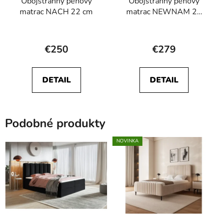
Obojstranný penový
Obojstranný penový
matrac NACH 22 cm
matrac NEWNAM 20
cm
Priemerné
Priemerné
hodnotenie
hodnotenie
€250
€279
produktu
produktu
je
je
DETAIL
DETAIL
4,7
4,8
z
z
5
5
Podobné produkty
hviezdičiek.
hviezdičiek.
NOVINKA