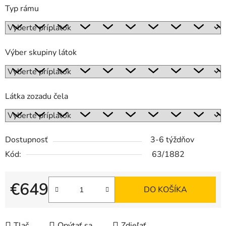
Typ rámu
Výber skupiny látok
Látka zozadu čela
Dostupnosť
3-6 týždňov
Kód:
63/1882
€649
DO KOŠÍKA
Jednotková cena:
Tlač
Opýtať sa
Zdieľať