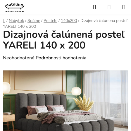
Prejsť
Hľadať
NÁKUP
na
KOŠÍK
obsah
Domov
/
Nábytok
/
Spálne
/
Postele
/
140x200
/
Dizajnová čalúnená posteľ
YARELI 140 x 200
Dizajnová čalúnená posteľ
YARELI 140 x 200
Priemerné
Neohodnotené
Podrobnosti hodnotenia
hodnotenie
produktu
je
0,0
z
5
hviezdičiek.