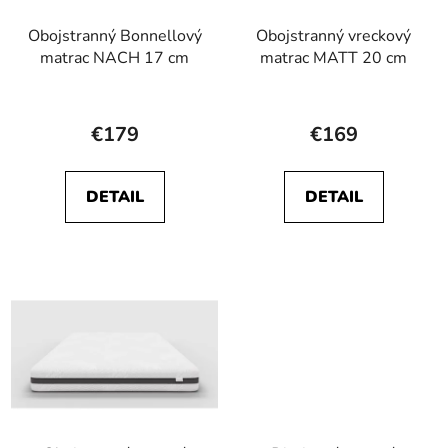
Obojstranný Bonnellový
Obojstranný vreckový
matrac NACH 17 cm
matrac MATT 20 cm
Priemerné
Priemerné
hodnotenie
hodnotenie
€179
€169
produktu
produktu
je
je
DETAIL
DETAIL
5,0
5,0
z
z
5
5
hviezdičiek.
hviezdičiek.