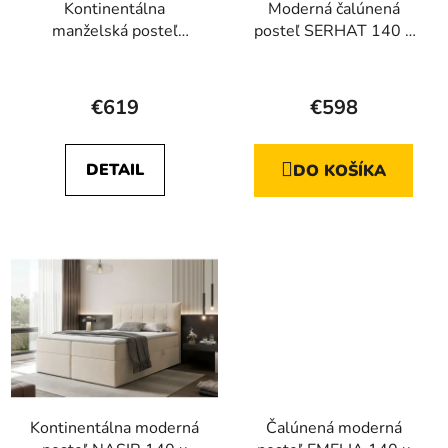
Kontinentálna
Moderná čalúnená
manželská posteľ
posteľ SERHAT 140 x
RORA 140 x 200
200
€619
€598
DETAIL
DO KOŠÍKA
Kontinentálna moderná
Čalúnená moderná