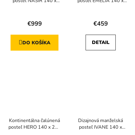
posteľ NASIR 140 x
posteľ EMELIA 140 x
200
200
Priemerné
hodnotenie
€999
€459
produktu
je
DETAIL
DO KOŠÍKA
4,7
z
5
hviezdičiek.
Kontinentálna čalúnená
Dizajnová manželská
posteľ HERO 140 x 200
posteľ IVANE 140 x
cm
200 cm