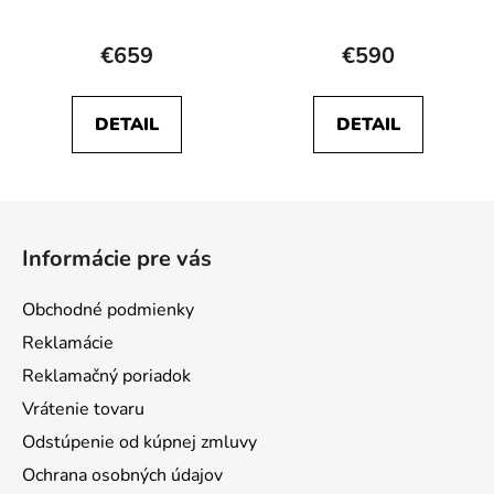
Priemerné
Priemerné
hodnotenie
hodnotenie
€659
€590
produktu
produktu
je
je
DETAIL
DETAIL
5,0
5,0
z
z
5
5
Z
hviezdičiek.
hviezdičiek.
á
Informácie pre vás
p
ä
Obchodné podmienky
t
Reklamácie
i
Reklamačný poriadok
e
Vrátenie tovaru
Odstúpenie od kúpnej zmluvy
Ochrana osobných údajov