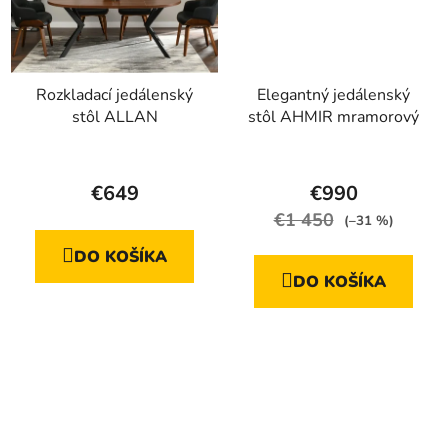
Rozkladací jedálenský
Elegantný jedálenský
stôl ALLAN
stôl AHMIR mramorový
Priemerné
hodnotenie
€649
€990
produktu
€1 450
(–31 %)
je
DO KOŠÍKA
4,7
DO KOŠÍKA
z
5
hviezdičiek.