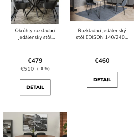
Okrúhly rozkladací
Rozkladací jedálenský
jedálensky stôl
stôl EDISON 140/240 x
MARION 100 - 176 cm
80
Priemerné
Priemerné
dub lancelot
hodnotenie
hodnotenie
€479
€460
produktu
produktu
€510
(–6 %)
je
je
DETAIL
3,8
5,0
DETAIL
z
z
5
5
hviezdičiek.
hviezdičiek.