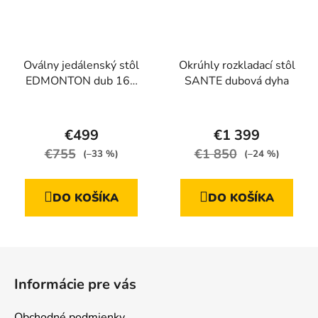
Oválny jedálenský stôl
Okrúhly rozkladací stôl
EDMONTON dub 160
SANTE dubová dyha
cm
Priemerné
Priemerné
hodnotenie
hodnotenie
€499
€1 399
produktu
produktu
€755
€1 850
(–33 %)
(–24 %)
je
je
4,5
4,4
DO KOŠÍKA
DO KOŠÍKA
z
z
5
5
hviezdičiek.
hviezdičiek.
Z
á
Informácie pre vás
p
ä
Obchodné podmienky