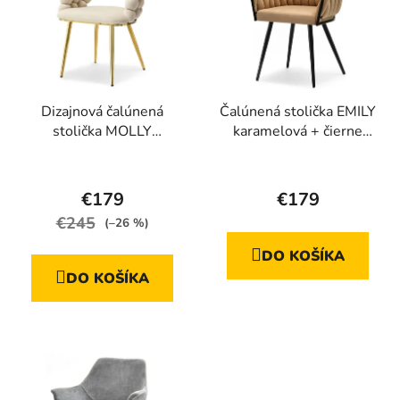
Dizajnová čalúnená
Čalúnená stolička EMILY
stolička MOLLY
karamelová + čierne
krémová + zlaté nohy
nožičky
€179
€179
€245
(–26 %)
DO KOŠÍKA
DO KOŠÍKA