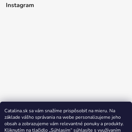
Instagram
Catalina.sk sa vám snažíme prispôsobiť na mieru. Na
Sledovať na Instagrame
základe vášho správania na webe personalizujeme jeho
obsah a zobrazujeme vám relevantné ponuky a produkty.
Kliknutím na tlačidlo „Súhlasím“ súhlasíte s využívaním