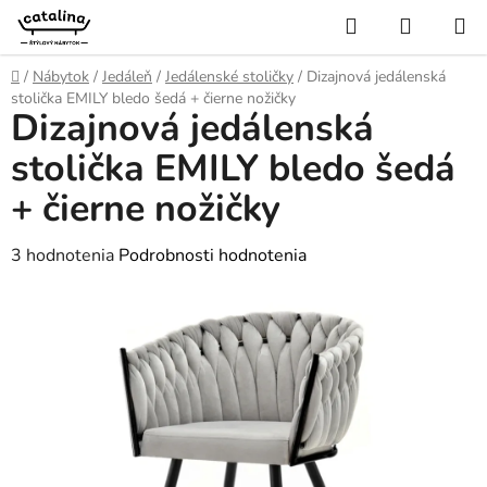
Prejsť
Hľadať
NÁKUP
na
KOŠÍK
obsah
Domov
/
Nábytok
/
Jedáleň
/
Jedálenské stoličky
/
Dizajnová jedálenská
stolička EMILY bledo šedá + čierne nožičky
Dizajnová jedálenská
stolička EMILY bledo šedá
+ čierne nožičky
Priemerné
3 hodnotenia
Podrobnosti hodnotenia
hodnotenie
produktu
je
5,0
z
5
hviezdičiek.