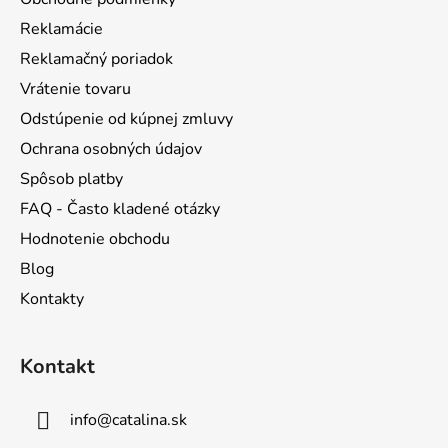
t
Reklamácie
i
Reklamačný poriadok
e
Vrátenie tovaru
Odstúpenie od kúpnej zmluvy
Ochrana osobných údajov
Spôsob platby
FAQ - Často kladené otázky
Hodnotenie obchodu
Blog
Kontakty
Kontakt
info
@
catalina.sk