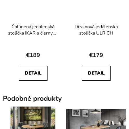
Čalúnená jedálenská
Dizajnová jedálenská
stolička IKAR s čiernymi
stolička ULRICH
nohami
Priemerné
hodnotenie
€189
€179
produktu
je
DETAIL
DETAIL
5,0
z
5
Podobné produkty
hviezdičiek.