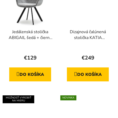
Jedálenská stolička
Dizajnová čalúnená
ABIGAIL šedá + čierne
stolička KATIA
nohy
krémovo-sivá + zlatá
podnož
€129
€249
DO KOŠÍKA
DO KOŠÍKA
MOŽNOSŤ VYROBIŤ
NOVINKA
NA MIERU