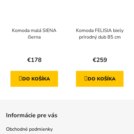
Komoda malá SIENA
Komoda FELISIA biely
čierna
prírodný dub 85 cm
Priemerné
hodnotenie
€178
€259
produktu
je
DO KOŠÍKA
DO KOŠÍKA
5,0
z
5
Z
hviezdičiek.
á
Informácie pre vás
p
ä
Obchodné podmienky