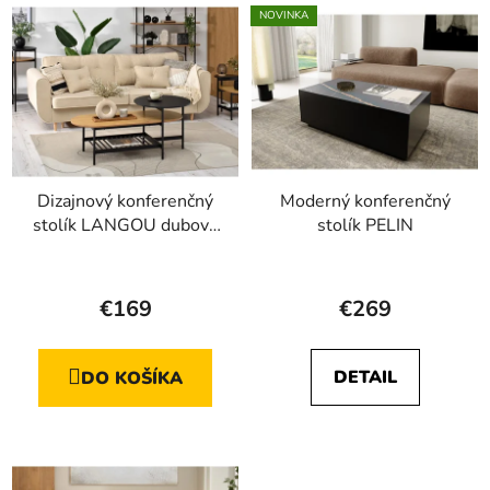
NOVINKA
Dizajnový konferenčný
Moderný konferenčný
stolík LANGOU dubová
stolík PELIN
+ čierna
Priemerné
hodnotenie
€169
€269
produktu
je
DETAIL
DO KOŠÍKA
5,0
z
5
hviezdičiek.