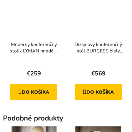
Moderný konferenčný
Dizajnový konferenčný
stolík LYMAN hnedá +
stôl BURGESS biely
biela podnož
mramor
€259
€569
DO KOŠÍKA
DO KOŠÍKA
Podobné produkty