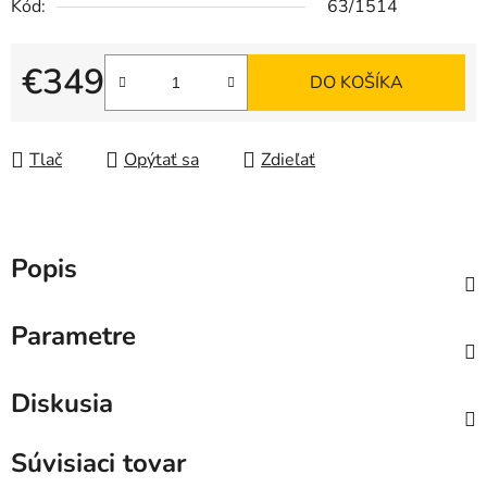
Kód:
63/1514
€349
DO KOŠÍKA
Jednotková cena:
Tlač
Opýtať sa
Zdieľať
Popis
Parametre
Diskusia
Súvisiaci tovar