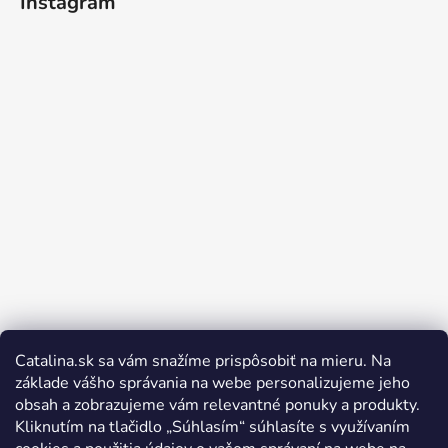
Instagram
Catalina.sk sa vám snažíme prispôsobiť na mieru. Na
Sledovať na Instagrame
základe vášho správania na webe personalizujeme jeho
obsah a zobrazujeme vám relevantné ponuky a produkty.
Kliknutím na tlačidlo „Súhlasím“ súhlasíte s využívaním