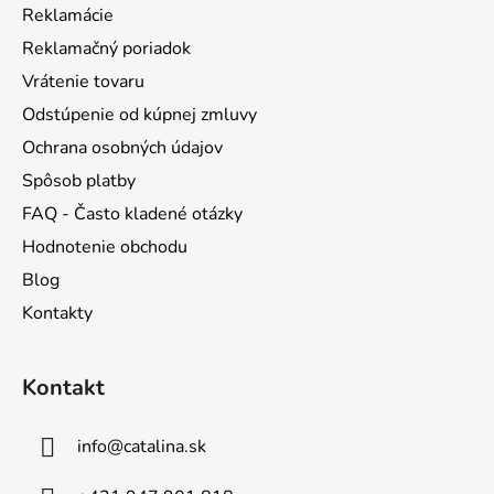
t
Reklamácie
i
Reklamačný poriadok
e
Vrátenie tovaru
Odstúpenie od kúpnej zmluvy
Ochrana osobných údajov
Spôsob platby
FAQ - Často kladené otázky
Hodnotenie obchodu
Blog
Kontakty
Kontakt
info
@
catalina.sk