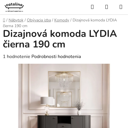
Prejsť
Hľadať
NÁKUP
na
KOŠÍK
obsah
Domov
/
Nábytok
/
Obývacia izba
/
Komody
/
Dizajnová komoda LYDIA
čierna 190 cm
Dizajnová komoda LYDIA
čierna 190 cm
Priemerné
1 hodnotenie
Podrobnosti hodnotenia
hodnotenie
produktu
je
5,0
z
5
hviezdičiek.