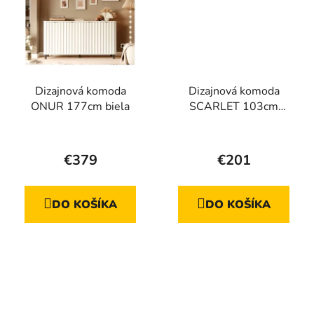
Dizajnová komoda
Dizajnová komoda
ONUR 177cm biela
SCARLET 103cm
béžová
Priemerné
hodnotenie
€379
€201
produktu
je
DO KOŠÍKA
DO KOŠÍKA
5,0
z
5
hviezdičiek.