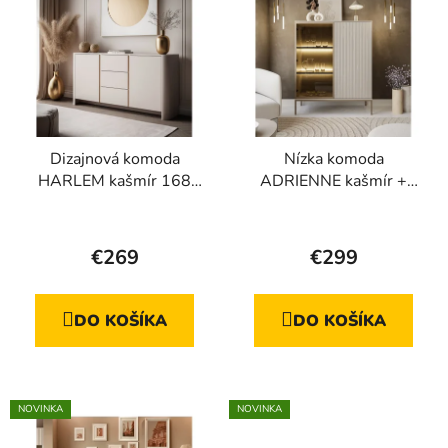
Dizajnová komoda
Nízka komoda
HARLEM kašmír 168
ADRIENNE kašmír +
cm
Led osvetlenie
Priemerné
Priemerné
hodnotenie
hodnotenie
€269
€299
produktu
produktu
je
je
DO KOŠÍKA
DO KOŠÍKA
5,0
5,0
z
z
5
5
hviezdičiek.
hviezdičiek.
NOVINKA
NOVINKA