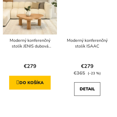
Moderný konferenčný
Moderný konferenčný
stolík JENIS dubová
stolík ISAAC
dyha
Priemerné
Priemerné
hodnotenie
hodnotenie
€279
€279
produktu
produktu
€365
(–23 %)
je
je
DO KOŠÍKA
5,0
4,6
DETAIL
z
z
5
5
hviezdičiek.
hviezdičiek.