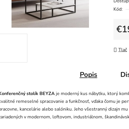
Dostup
produk
Kód:
je
0,0
z
€1
5
Jedno
hviezdič
Tlač
Popis
Di
Konferenčný stolík BEYZA
je moderný kus nábytku, ktorý komb
kvalitné remeselné spracovanie a funkčnosť, vďaka čomu je pe
pracovne, kancelárie alebo salóniku. Jeho všestranný dizajn m
zariadených v modernom, loftovom, industriálnom, škandinávsk