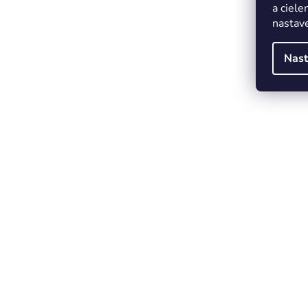
a ciele
nastave
Nast