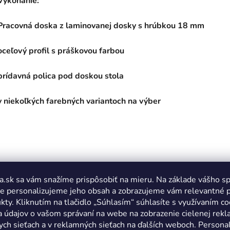
Vykonanie:
Pracovná doska z laminovanej dosky s hrúbkou 18 mm
oceľový profil s práškovou farbou
prídavná polica pod doskou stola
v niekoľkých farebných variantoch na výber
a.sk sa vám snažíme prispôsobiť na mieru. Na základe vášho s
e personalizujeme jeho obsah a zobrazujeme vám relevantné 
kty. Kliknutím na tlačidlo „Súhlasím“ súhlasíte s využívaním co
a údajov o vašom správaní na webe na zobrazenie cielenej rek
ych sieťach a v reklamných sieťach na ďalších weboch. Personal