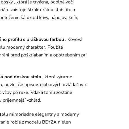
dosky , ktorá je trvácna, odolná voči
álu zaisťuje štrukturálnu stabilitu a
odloženie šálok od kávy, nápojov, kníh,
ého profilu s práškovou farbou
. Kovová
olu moderný charakter. Použitá
chráni pred poškriabaním a opotrebením pri
ná pod doskou stola
, ktorá výrazne
h, novín, časopisov, diaľkových ovládačov k
ať vždy po ruke. Vďaka tomu zostane
 príjemnejší vzhľad.
tolu mimoriadne elegantný a moderný
ovanie robia z modelu BEYZA nielen