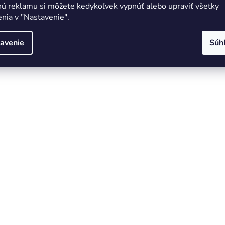
nú reklamu si môžete kedykoľvek vypnúť alebo upraviť všetky
nia v "Nastavenie".
avenie
Súh