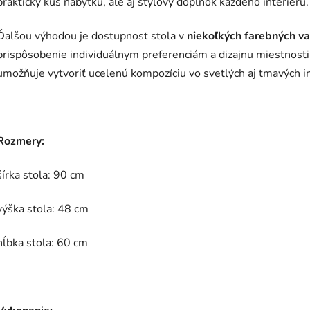
praktický kus nábytku, ale aj štýlový doplnok každého interiéru.
Ďalšou výhodou je dostupnosť stola v
niekoľkých farebných va
prispôsobenie individuálnym preferenciám a dizajnu miestnosti
umožňuje vytvoriť ucelenú kompozíciu vo svetlých aj tmavých in
Rozmery:
šírka stola: 90 cm
výška stola: 48 cm
hĺbka stola: 60 cm