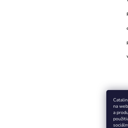
Catalin
na web
a produ
použiti
sociáln