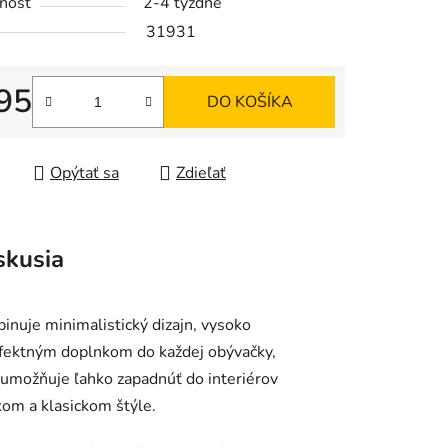
nosť
2-4 týždne
tu
31931
95
DO KOŠÍKA
tková cena:
iek.
Opýtať sa
Zdieľať
skusia
inuje minimalistický dizajn, vysoko
rfektným doplnkom do každej obývačky,
u umožňuje ľahko zapadnúť do interiérov
om a klasickom štýle.