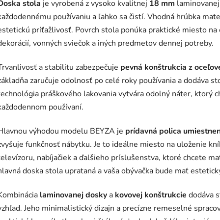
Doska stola
je vyrobená z vysoko kvalitnej
18 mm
laminovanej 
každodennému používaniu a ľahko sa čistí. Vhodná hrúbka materi
estetickú príťažlivosť. Povrch stola ponúka praktické miesto na 
dekorácií, vonných sviečok a iných predmetov dennej potreby.
Trvanlivosť a stabilitu zabezpečuje
pevná konštrukcia z oceľov
základňa zaručuje odolnosť po celé roky používania a dodáva st
technológia práškového lakovania vytvára odolný náter, ktorý 
každodennom používaní.
Hlavnou výhodou modelu BEYZA je
prídavná polica umiestne
zvyšuje funkčnosť nábytku. Je to ideálne miesto na uloženie kní
televízoru, nabíjačiek a ďalšieho príslušenstva, ktoré chcete m
hlavná doska stola uprataná a vaša obývačka bude mať esteticky
Kombinácia
laminovanej dosky
a
kovovej konštrukcie
dodáva s
vzhľad. Jeho minimalistický dizajn a precízne remeselné sprac