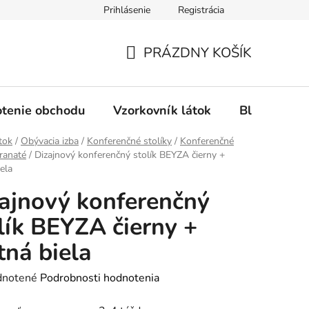
Prihlásenie
Registrácia
Ochrana osobných údajov
Spôsob platby
FAQ - Čas
PRÁZDNY KOŠÍK
NÁKUPNÝ
KOŠÍK
tenie obchodu
Vzorkovník látok
Blog
tok
/
Obývacia izba
/
Konferenčné stolíky
/
Konferenčné
hranaté
/
Dizajnový konferenčný stolík BEYZA čierny +
ela
ajnový konferenčný
lík BEYZA čierny +
ná biela
rné
notené
Podrobnosti hodnotenia
enie