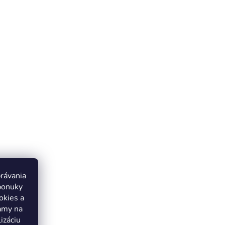
právania
ponuky
okies a
lamy na
izáciu