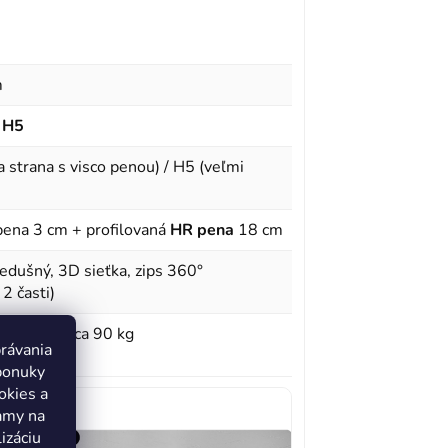
m
 H5
 strana s visco penou) / H5 (veľmi
ena 3 cm + profilovaná
HR pena
18 cm
iedušný, 3D sieťka, zips 360°
2 časti)
/ H5: nad cca
90 kg
právania
ponuky
okies a
lamy na
izáciu