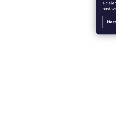
a ciele
nastave
Nast