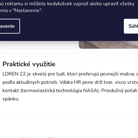
nú reklamu si môžete kedykoľvek vypnúť alebo upraviť všetky
nia v "Nastavenie".
avenie
Súh
Praktické využitie
LOREN 22 je skvelý pre ľudí, ktorí preferujú pevnejší matrac 
podľa aktuálnych potrieb. Vďaka HR pene drží tvar, visco vrst
kontakt (termoelastická technológia NASA). Priedušný poťah 
spánku.