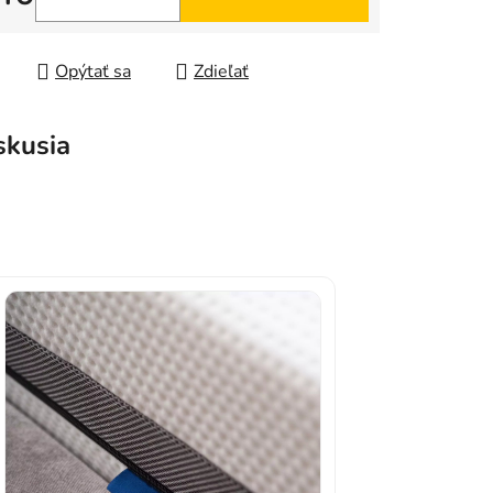
tková cena:
Opýtať sa
Zdieľať
skusia