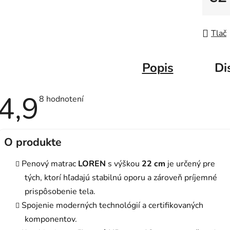
Jedno
Tlač
Popis
Di
4,9
Priemerné
8 hodnotení
hodnotenie
produktu
je
4,9
z
O produkte
5
hviezdičiek.
Penový matrac
LOREN
s výškou
22 cm
je určený pre
tých, ktorí hľadajú stabilnú oporu a zároveň príjemné
prispôsobenie tela.
Spojenie moderných technológií a certifikovaných
komponentov.