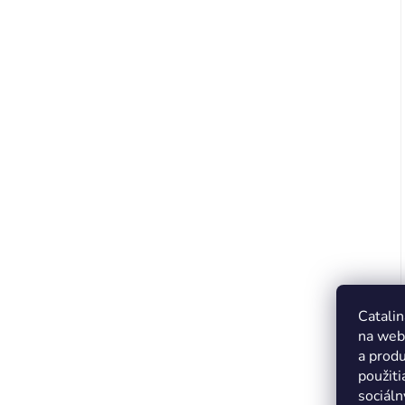
Catalin
na web
a produ
použiti
sociáln