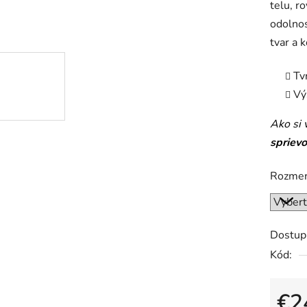
telu, r
z
odolnos
5
tvar a 
hviezdič
Tv
Vý
Ako si 
spriev
Rozmer
Dostup
Kód:
€2