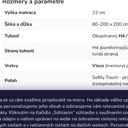
Rozmery a parametre
Výška matraca
22 cm
Šírka a dĺžka
80-200 x 200 c
Tuhosť
Obojstranný
H4 /
H4 (komfortnejšia
Strany tuhosti
tvrdá strana)
Vrstvy
Visco
(memory) p
Softly Touch - pr
Poťah
(rozopínateľný na 
H4: do cca 90 kg 
Odporúčanie podľa hmotnosti
a.sk sa vám snažíme prispôsobiť na mieru. Na základe vášho s
e personalizujeme jeho obsah a zobrazujeme vám relevantné 
kty. Kliknutím na tlačidlo „Súhlasím“ súhlasíte s využívaním co
a údajov o vašom správaní na webe na zobrazenie cielenej rek
ych sieťach a v reklamných sieťach na ďalších weboch. Personal