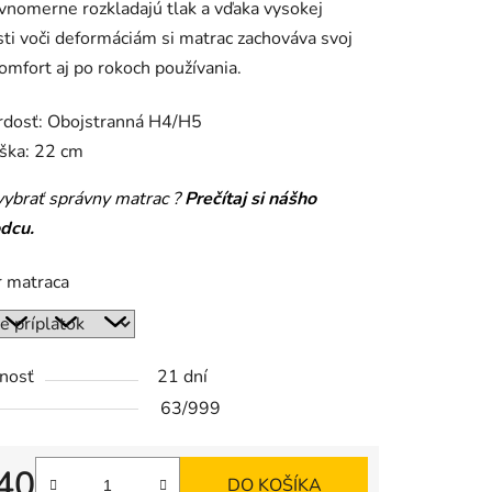
ovnomerne rozkladajú tlak a vďaka vysokej
ti voči deformáciám si matrac zachováva svoj
komfort aj po rokoch používania.
iek.
rdosť: Obojstranná H4/H5
ška: 22 cm
vybrať správny matrac ?
Prečítaj si nášho
odcu.
 matraca
nosť
21 dní
63/999
40
DO KOŠÍKA