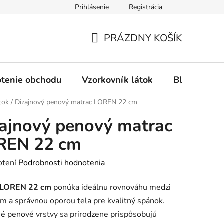
Prihlásenie
Registrácia
Ochrana osobných údajov
Spôsob platby
FAQ - Čas
PRÁZDNY KOŠÍK
NÁKUPNÝ
KOŠÍK
tenie obchodu
Vzorkovník látok
Blog
tok
/
Dizajnový penový matrac LOREN 22 cm
ajnový penový matrac
REN 22 cm
rné
otení
Podrobnosti hodnotenia
enie
LOREN 22 cm
ponúka ideálnu rovnováhu medzi
tu
m a správnou oporou tela pre kvalitný spánok.
 penové vrstvy sa prirodzene prispôsobujú