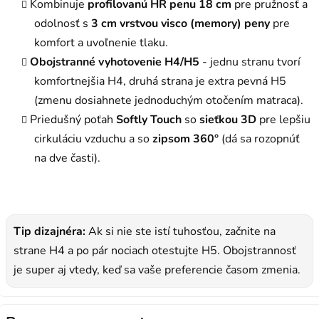
Kombinuje
profilovanú HR penu 18 cm
pre pružnosť a
odolnosť s
3 cm vrstvou visco (memory) peny
pre
komfort a uvoľnenie tlaku.
Obojstranné vyhotovenie H4/H5
- jednu stranu tvorí
komfortnejšia H4, druhá strana je extra pevná H5
(zmenu dosiahnete jednoduchým otočením matraca).
Priedušný poťah
Softly Touch
so
sieťkou 3D
pre lepšiu
cirkuláciu vzduchu a so
zipsom 360°
(dá sa rozopnúť
na dve časti).
Tip dizajnéra:
Ak si nie ste istí tuhosťou, začnite na
strane H4 a po pár nociach otestujte H5. Obojstrannosť
je super aj vtedy, keď sa vaše preferencie časom zmenia.