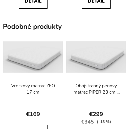
DETAIL
DETAIL
5,0
5,0
z
z
5
5
Podobné produkty
hviezdičiek.
hviezdičiek.
Vreckový matrac ZEO
Obojstranný penový
17 cm
matrac PIPER 23 cm -
tvrdý matrac HR50
Priemerné
Priemerné
hodnotenie
hodnotenie
€169
€299
produktu
produktu
€345
(–13 %)
je
je