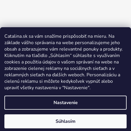
Catalina.sk sa vám snažíme prispôsobiť na mieru. Na
Sledovať na Instagrame
základe vášho správania na webe personalizujeme jeho
obsah a zobrazujeme vám relevantné ponuky a produkty.
Kliknutím na tlačidlo „Súhlasím“ súhlasíte s využívaním
cookies a použitia údajov o vašom správaní na webe na
zobrazenie cielenej reklamy na sociálnych sieťach a v
reklamných sieťach na ďalších weboch. Personalizáciu a
cielenú reklamu si môžete kedykoľvek vypnúť alebo
upraviť všetky nastavenia v "Nastavenie".
Nastavenie
Súhlasím
Vytvoril Shoptet
Copyright 2026
Catalina
. Všetky práva vyhradené.