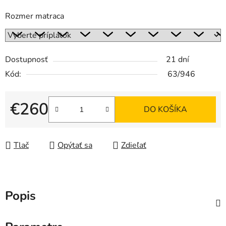
Rozmer matraca
Dostupnosť
21 dní
Kód:
63/946
€260
DO KOŠÍKA
Jednotková cena:
Tlač
Opýtať sa
Zdieľať
Popis