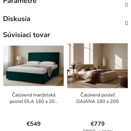
Parametre
Diskusia
Súvisiaci tovar
Čalúnená manželská
Čalúnená posteľ
posteľ EILA 160 x 200
DAJANA 180 x 200
cm
Priemerné
Priemerné
hodnotenie
hodnotenie
€549
€779
produktu
produktu