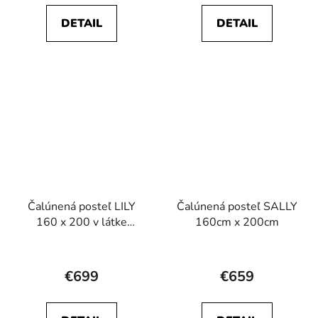
je
je
DETAIL
DETAIL
5,0
4,3
z
z
5
5
hviezdičiek.
hviezdičiek.
Čalúnená posteľ LILY
Čalúnená posteľ SALLY
160 x 200 v látke
160cm x 200cm
Quelle
Priemerné
Priemerné
hodnotenie
hodnotenie
€699
€659
produktu
produktu
je
je