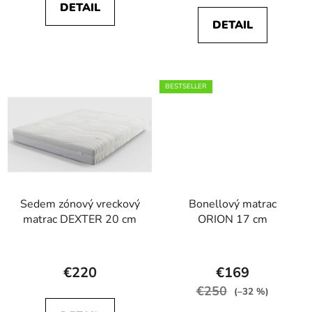
DETAIL
5,0
5,0
DETAIL
z
z
5
5
hviezdičiek.
hviezdičiek.
BESTSELLER
Sedem zónový vreckový
Bonellový matrac
matrac DEXTER 20 cm
ORION 17 cm
Priemerné
Priemerné
hodnotenie
hodnotenie
€220
€169
produktu
produktu
€250
(–32 %)
je
je