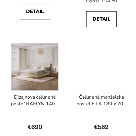
€890
(–12 %)
je
je
DETAIL
5,0
5,0
DETAIL
z
z
5
5
hviezdičiek.
hviezdičiek.
Dizajnová čalúnená
Čalúnená manželská
posteľ RAELYN 140 x
posteľ EILA 180 x 200
200
cm
Priemerné
Priemerné
hodnotenie
hodnotenie
€690
€569
produktu
produktu