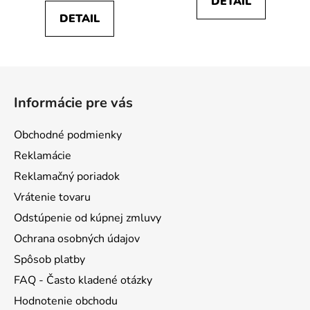
DETAIL
5,0
5,0
DETAIL
z
z
5
5
hviezdičiek.
hviezdičiek.
Z
á
Informácie pre vás
p
ä
Obchodné podmienky
t
Reklamácie
i
Reklamačný poriadok
e
Vrátenie tovaru
Odstúpenie od kúpnej zmluvy
Ochrana osobných údajov
Spôsob platby
FAQ - Často kladené otázky
Hodnotenie obchodu