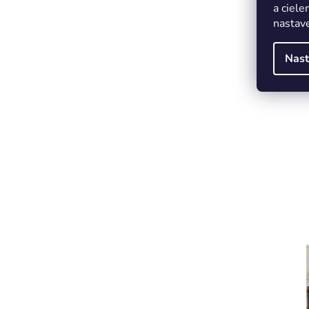
a ciele
nastave
Nast