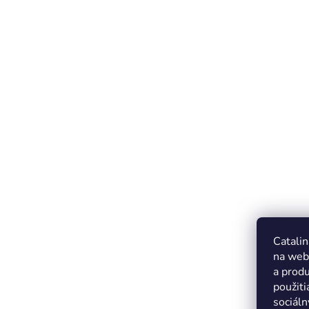
Catalin
na web
a produ
použiti
sociáln