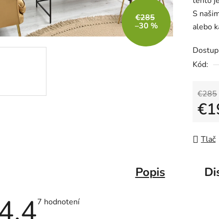
tento j
4,4
S našim
z
€285
–30 %
alebo k
5
hviezdič
Dostup
Kód:
€285
€1
Jedno
Tlač
Popis
Di
4,4
Priemerné
7 hodnotení
hodnotenie
produktu