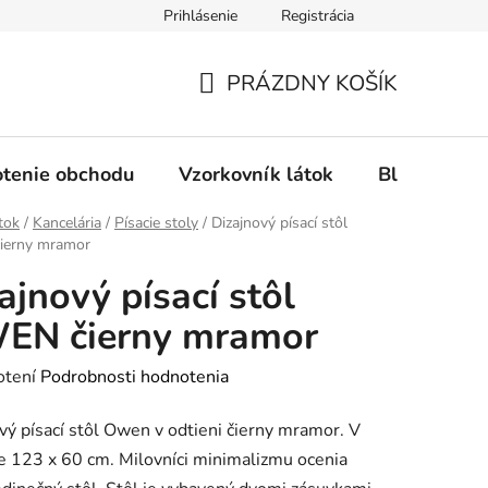
Prihlásenie
Registrácia
Ochrana osobných údajov
Spôsob platby
FAQ - Čas
PRÁZDNY KOŠÍK
NÁKUPNÝ
KOŠÍK
tenie obchodu
Vzorkovník látok
Blog
tok
/
Kancelária
/
Písacie stoly
/
Dizajnový písací stôl
erny mramor
ajnový písací stôl
EN čierny mramor
rné
otení
Podrobnosti hodnotenia
enie
vý písací stôl Owen v odtieni čierny mramor. V
tu
 123 x 60 cm. Milovníci minimalizmu ocenia