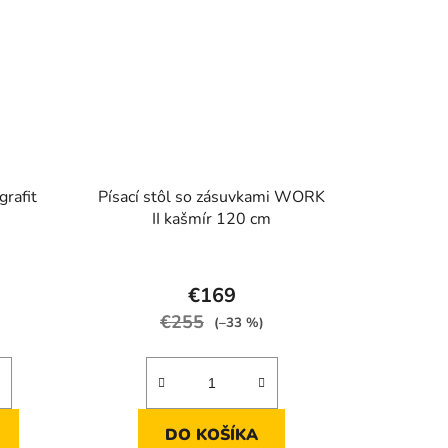
grafit
Písací stôl so zásuvkami WORK
II kašmír 120 cm
rné
Priemerné
enie
hodnotenie
€169
tu
produktu
€255
(–33 %)
je
4,3
z
5
DO KOŠÍKA
iek.
hviezdičiek.