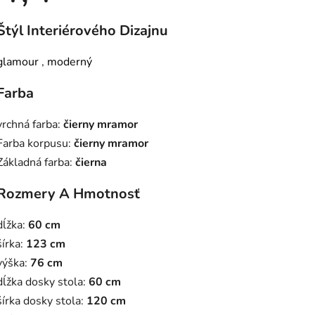
je
4,4
Štýl Interiérového Dizajnu
z
5
hviezdičiek.
glamour
,
moderný
Farba
vrchná farba:
čierny mramor
Farba korpusu:
čierny mramor
Základná farba:
čierna
Rozmery A Hmotnosť
dĺžka:
60 cm
šírka:
123 cm
výška:
76 cm
dĺžka dosky stola:
60 cm
šírka dosky stola:
120 cm