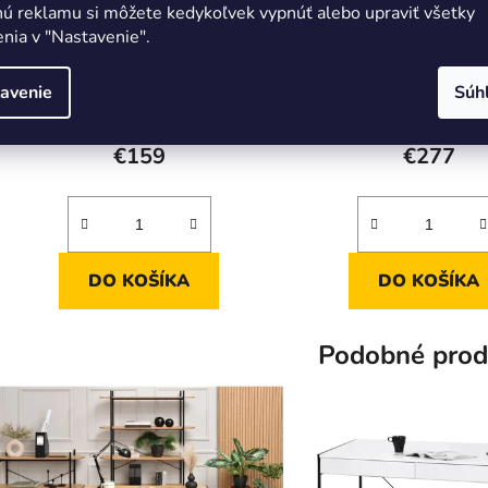
nú reklamu si môžete kedykoľvek vypnúť alebo upraviť všetky
nia v "Nastavenie".
Kancelárska stolička ELLA
Kancelárska stoličk
Grafitová
čierna + orech
avenie
Súh
€159
€277
DO KOŠÍKA
DO KOŠÍKA
Podobné prod