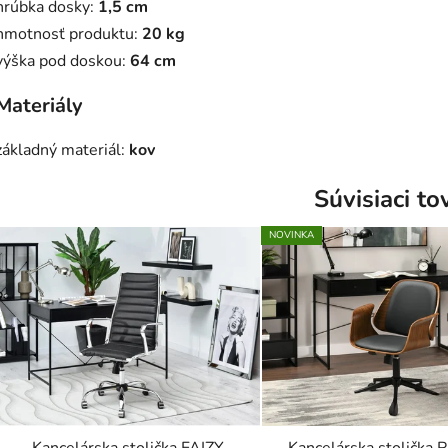
hrúbka dosky:
1,5 cm
hmotnosť produktu:
20 kg
výška pod doskou:
64 cm
Materiály
základný materiál:
kov
Súvisiaci to
NOVINKA
Kancelárska stolička FAIZY
Kancelárska stoličk