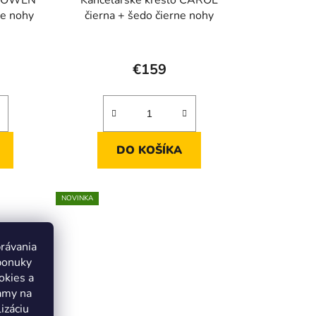
ne nohy
čierna + šedo čierne nohy
€159
DO KOŠÍKA
NOVINKA
právania
ponuky
okies a
lamy na
izáciu