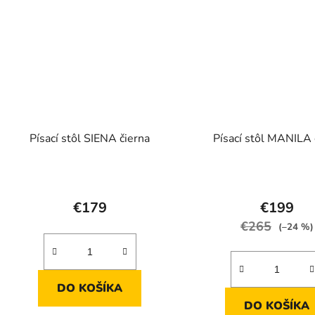
Písací stôl SIENA čierna
Písací stôl MANILA 
Prieme
hodnot
€179
€199
produk
€265
(–24 %)
je
5,0
z
DO KOŠÍKA
5
DO KOŠÍKA
hviezdič