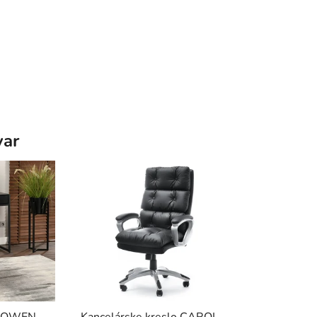
var
a ROWEN
Kancelárske kreslo CAROL