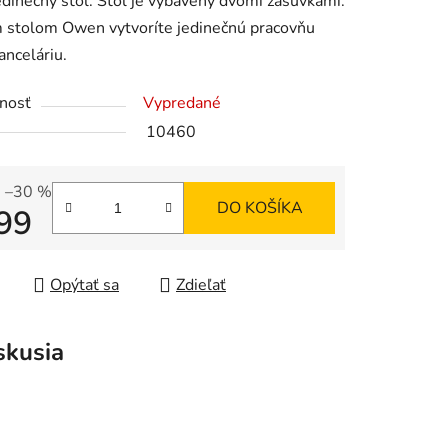
edinečný stôl. Stôl je vybavený dvomi zásuvkami.
 stolom Owen vytvoríte jedinečnú pracovňu
anceláriu.
iek.
nosť
Vypredané
10460
–30 %
DO KOŠÍKA
99
tková cena:
Opýtať sa
Zdieľať
skusia