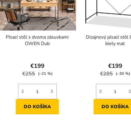
Písací stôl s dvoma zásuvkami
Dizajnový písací stô
OWEN Dub
biely mat
Priemerné
Prieme
hodnotenie
hodnot
€199
€199
produktu
produk
€255
€285
(–21 %)
(–30 %)
je
je
4,6
5,0
z
z
5
5
DO KOŠÍKA
DO KOŠÍKA
hviezdičiek.
hviezdič