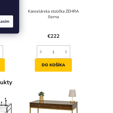
a RORY
Kancelárska stolička ZEHRA
čierna
lasím
€222
DO KOŠÍKA
ukty