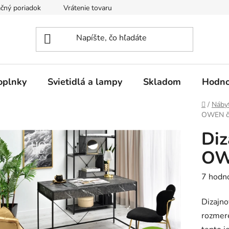
čný poriadok
Vrátenie tovaru
Odstúpenie od kúpnej zmluvy
oplnky
Svietidlá a lampy
Skladom
Hodno
Domov
/
Náby
OWEN či
Diz
OW
Prieme
7 hodn
hodnot
Dizajno
produk
rozmere
je