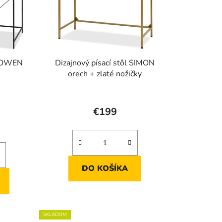
l OWEN
Dizajnový písací stôl SIMON
orech + zlaté nožičky
rné
enie
€199
tu
DO KOŠÍKA
iek.
SKLADOM