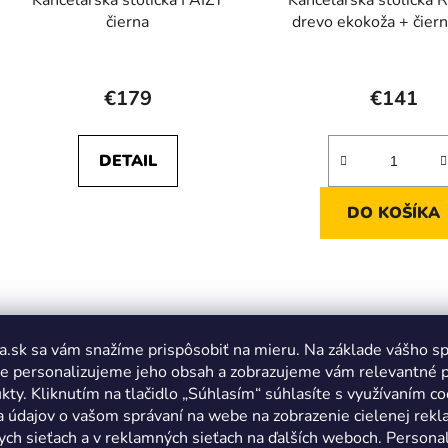
čierna
drevo ekokoža + čier
€179
€141
DETAIL
DO KOŠÍKA
a.sk sa vám snažíme prispôsobiť na mieru. Na základe vášho s
e personalizujeme jeho obsah a zobrazujeme vám relevantné 
kty. Kliknutím na tlačidlo „Súhlasím“ súhlasíte s využívaním co
a údajov o vašom správaní na webe na zobrazenie cielenej rek
ych sieťach a v reklamných sieťach na ďalších weboch. Personal