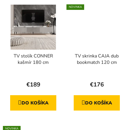
NOVINKA
TV stolík CONNER
TV skrinka CAJA dub
kašmír 180 cm
bookmatch 120 cm
Priemerné
hodnotenie
€189
€176
produktu
je
DO KOŠÍKA
DO KOŠÍKA
5,0
z
5
hviezdičiek.
NOVINKA