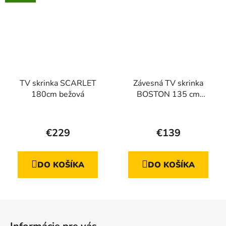
TV skrinka SCARLET
Závesná TV skrinka
180cm bežová
BOSTON 135 cm
bežová + zlatá
€229
€139
DO KOŠÍKA
DO KOŠÍKA
Z
á