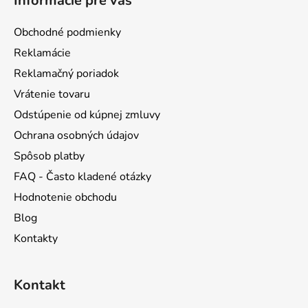
Informácie pre vás
p
ä
Obchodné podmienky
t
Reklamácie
i
Reklamačný poriadok
e
Vrátenie tovaru
Odstúpenie od kúpnej zmluvy
Ochrana osobných údajov
Spôsob platby
FAQ - Často kladené otázky
Hodnotenie obchodu
Blog
Kontakty
Kontakt