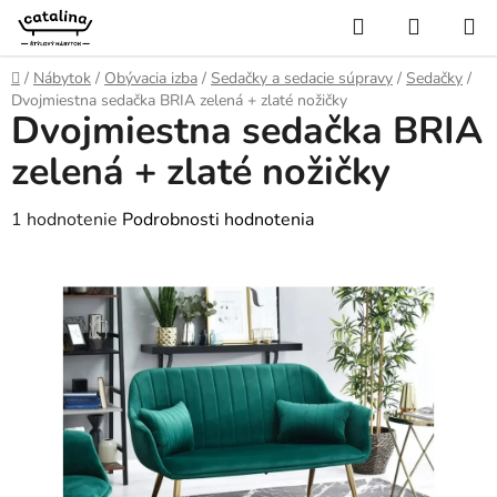
Prejsť
Hľadať
NÁKUP
na
KOŠÍK
obsah
Domov
/
Nábytok
/
Obývacia izba
/
Sedačky a sedacie súpravy
/
Sedačky
/
Dvojmiestna sedačka BRIA zelená + zlaté nožičky
Dvojmiestna sedačka BRIA
zelená + zlaté nožičky
Priemerné
1 hodnotenie
Podrobnosti hodnotenia
hodnotenie
produktu
je
5,0
z
5
hviezdičiek.