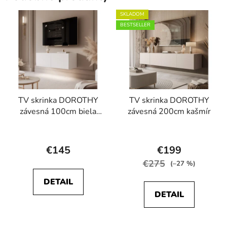
SKLADOM
BESTSELLER
TV skrinka DOROTHY
TV skrinka DOROTHY
závesná 100cm biela
závesná 200cm kašmír
matná
Priemerné
hodnotenie
€145
€199
produktu
€275
(–27 %)
je
DETAIL
4,2
DETAIL
z
5
hviezdičiek.