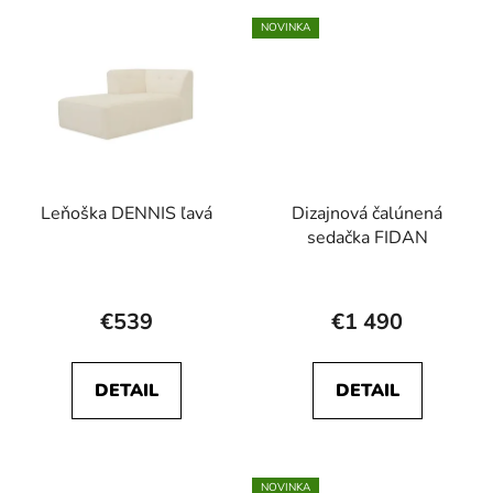
hviezdičiek.
NOVINKA
Leňoška DENNIS ľavá
Dizajnová čalúnená
sedačka FIDAN
€539
€1 490
DETAIL
DETAIL
NOVINKA