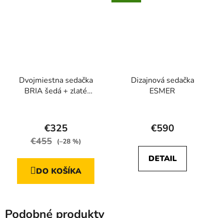
Dvojmiestna sedačka
Dizajnová sedačka
BRIA šedá + zlaté
ESMER
nožičky
Priemerné
hodnotenie
€325
€590
produktu
€455
(–28 %)
je
DETAIL
5,0
DO KOŠÍKA
z
5
hviezdičiek.
Podobné produkty