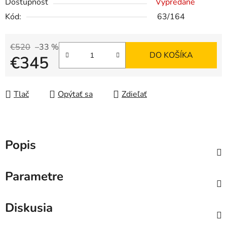
Dostupnosť
Vypredané
Kód:
63/164
€520
–33 %
DO KOŠÍKA
€345
Jednotková cena:
Tlač
Opýtať sa
Zdieľať
Popis
Parametre
Diskusia