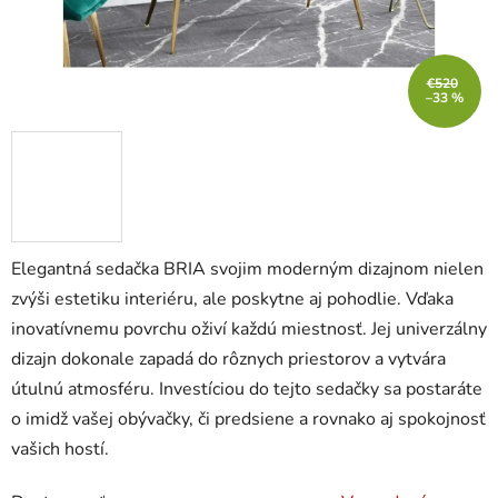
€520
–33 %
Elegantná sedačka BRIA svojim moderným dizajnom nielen
zvýši estetiku interiéru, ale poskytne aj pohodlie. Vďaka
inovatívnemu povrchu oživí každú miestnosť. Jej univerzálny
dizajn dokonale zapadá do rôznych priestorov a vytvára
útulnú atmosféru. Investíciou do tejto sedačky sa postaráte
o imidž vašej obývačky, či predsiene a rovnako aj spokojnosť
vašich hostí.