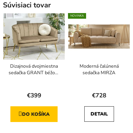
Súvisiaci tovar
NOVINKA
Dizajnová dvojmiestna
Moderná čalúnená
sedačka GRANT béžová
sedačka MIRZA
+ zlaté nožičky
Priemerné
hodnotenie
€399
€728
produktu
je
DETAIL
DO KOŠÍKA
4,5
z
5