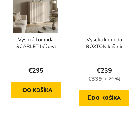
Vysoká komoda
Vysoká komoda
SCARLET béžová
BOXTON kašmír
Priemerné
hodnotenie
€295
€239
produktu
€339
(–29 %)
je
DO KOŠÍKA
5,0
DO KOŠÍKA
z
5
hviezdičiek.