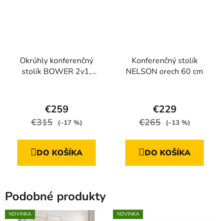
Okrúhly konferenčný
Konferenčný stolík
stolík BOWER 2v1,
NELSON orech 60 cm
mramorovo sivá
€259
€229
€315
€265
(–17 %)
(–13 %)
DO KOŠÍKA
DO KOŠÍKA
Podobné produkty
NOVINKA
NOVINKA