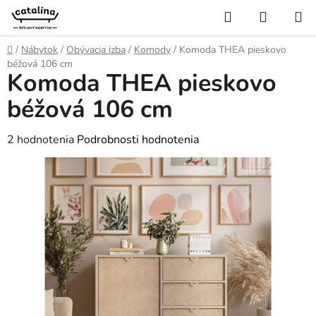
Prejsť
Hľadať
NÁKUP
na
KOŠÍK
obsah
Domov
/
Nábytok
/
Obývacia izba
/
Komody
/
Komoda THEA pieskovo
béžová 106 cm
Komoda THEA pieskovo
béžová 106 cm
Priemerné
2 hodnotenia
Podrobnosti hodnotenia
hodnotenie
produktu
je
5,0
z
5
hviezdičiek.