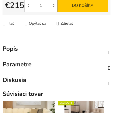
€215
DO KOŠÍKA
Jednotková cena:
Tlač
Opýtať sa
Zdieľať
Popis
Parametre
Diskusia
Súvisiaci tovar
SKLADOM