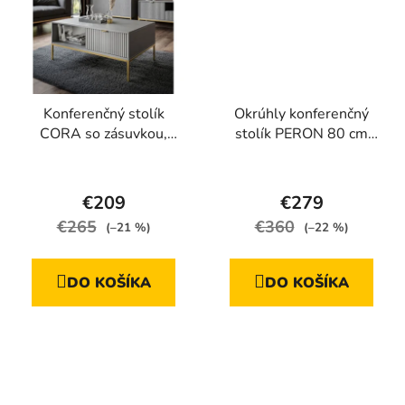
Konferenčný stolík
Okrúhly konferenčný
CORA so zásuvkou,
stolík PERON 80 cm
šedá, zlatá podnož
dubová dyha
Priemerné
Priemerné
hodnotenie
hodnotenie
€209
€279
produktu
produktu
€265
€360
(–21 %)
(–22 %)
je
je
4,5
4,7
DO KOŠÍKA
DO KOŠÍKA
z
z
5
5
hviezdičiek.
hviezdičiek.