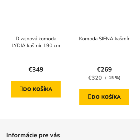
Dizajnová komoda
Komoda SIENA kašmír
LYDIA kašmír 190 cm
Priemerné
Priemerné
hodnotenie
hodnotenie
€349
€269
produktu
produktu
€320
(–15 %)
je
je
DO KOŠÍKA
4,5
4,7
DO KOŠÍKA
z
z
5
5
hviezdičiek.
hviezdičiek.
Z
á
Informácie pre vás
p