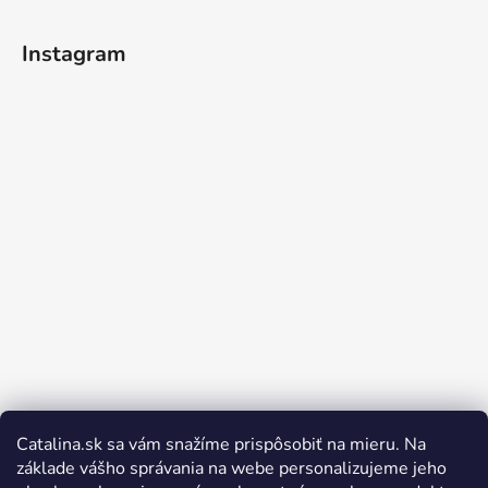
Instagram
Catalina.sk sa vám snažíme prispôsobiť na mieru. Na
Sledovať na Instagrame
základe vášho správania na webe personalizujeme jeho