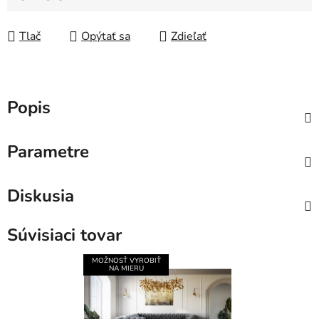
Jednotková cena:
Tlač
Opýtať sa
Zdieľať
Popis
Parametre
Diskusia
Súvisiaci tovar
MOŽNOSŤ VYROBIŤ
NA MIERU