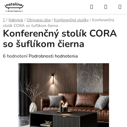
Prejsť
Hľadať
NÁKUP
na
KOŠÍK
obsah
Domov
/
Nábytok
/
Obývacia izba
/
Konferenčné stolíky
/
Konferenčný
stolík CORA so šuflíkom čierna
Konferenčný stolík CORA
so šuflíkom čierna
Priemerné
6 hodnotení
Podrobnosti hodnotenia
hodnotenie
produktu
je
5,0
z
5
hviezdičiek.