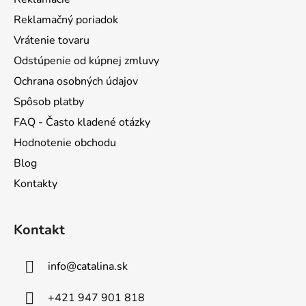
i
Reklamačný poriadok
e
Vrátenie tovaru
Odstúpenie od kúpnej zmluvy
Ochrana osobných údajov
Spôsob platby
FAQ - Často kladené otázky
Hodnotenie obchodu
Blog
Kontakty
Kontakt
info
@
catalina.sk
+421 947 901 818