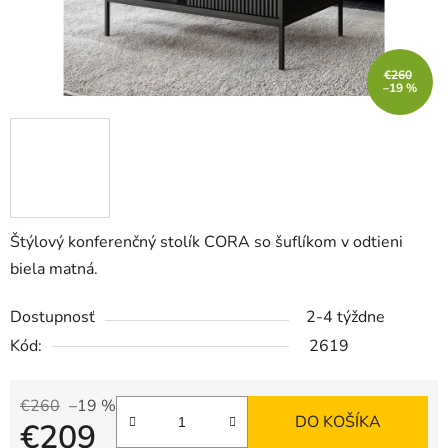
€260
–19 %
Štýlový konferenčný stolík CORA so šuflíkom v odtieni
biela matná.
Dostupnosť
2-4 týždne
Kód:
2619
€260
–19 %
DO KOŠÍKA
€209