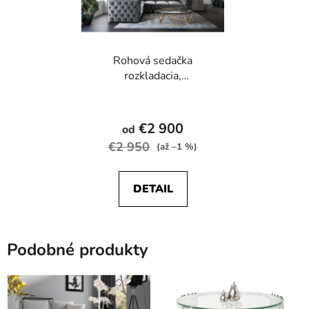
Rohová sedačka
rozkladacia,
CHESTERFIELD Madrid
Priemerné
hodnotenie
€2 900
od
produktu
€2 950
(až –1 %)
je
4,6
DETAIL
z
5
hviezdičiek.
Podobné produkty