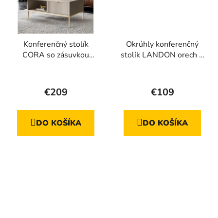
Konferenčný stolík
Okrúhly konferenčný
CORA so zásuvkou
stolík LANDON orech +
kašmír + zlatá
čierna podnož
Priemerné
Priemerné
hodnotenie
hodnotenie
€209
€109
produktu
produktu
je
je
DO KOŠÍKA
DO KOŠÍKA
4,4
5,0
z
z
5
5
hviezdičiek.
hviezdičiek.