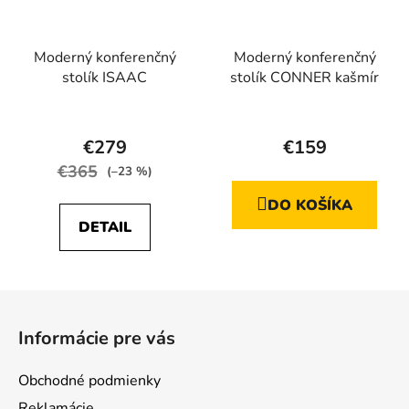
Moderný konferenčný
Moderný konferenčný
stolík ISAAC
stolík CONNER kašmír
Priemerné
hodnotenie
€279
€159
produktu
€365
(–23 %)
je
DO KOŠÍKA
4,6
DETAIL
z
5
hviezdičiek.
Z
á
Informácie pre vás
p
ä
Obchodné podmienky
t
Reklamácie