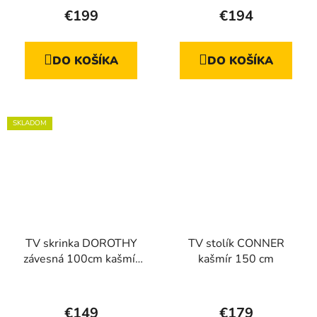
hodnotenie
€199
€194
produktu
je
DO KOŠÍKA
DO KOŠÍKA
5,0
z
5
hviezdičiek.
SKLADOM
TV skrinka DOROTHY
TV stolík CONNER
závesná 100cm kašmír
kašmír 150 cm
drážkovaná
Priemerné
hodnotenie
€149
€179