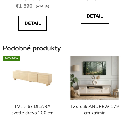
produktu
€1 690
(–14 %)
je
DETAIL
5,0
DETAIL
z
5
hviezdičiek.
Podobné produkty
NOVINKA
TV stolík DILARA
Tv stolík ANDREW 179
svetlé drevo 200 cm
cm kašmír
Priemerné