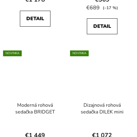
produktu
€689
(–17 %)
je
DETAIL
5,0
DETAIL
z
5
hviezdičiek.
NOVINKA
NOVINKA
Moderná rohová
Dizajnová rohová
sedačka BRIDGET
sedačka DILEK mini
Priemerné
hodnotenie
€1 449
€1 072