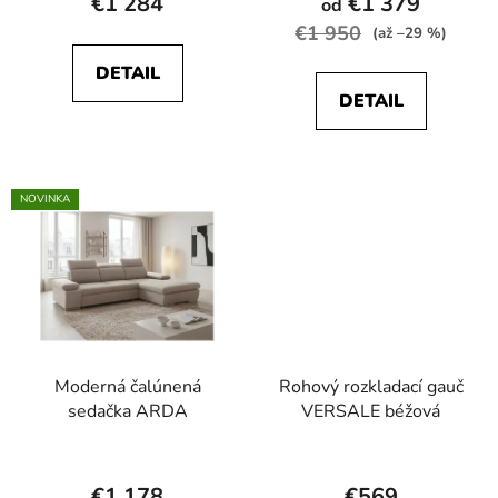
€1 284
€1 379
od
produktu
€1 950
(až –29 %)
je
DETAIL
5,0
DETAIL
z
5
hviezdičiek.
NOVINKA
Moderná čalúnená
Rohový rozkladací gauč
sedačka ARDA
VERSALE béžová
Priemerné
hodnotenie
€1 178
€569