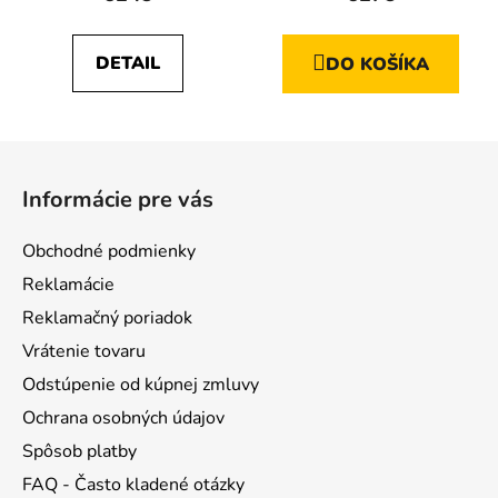
produktu
je
DETAIL
DO KOŠÍKA
5,0
z
5
Z
hviezdičiek.
á
Informácie pre vás
p
ä
Obchodné podmienky
t
Reklamácie
i
Reklamačný poriadok
e
Vrátenie tovaru
Odstúpenie od kúpnej zmluvy
Ochrana osobných údajov
Spôsob platby
FAQ - Často kladené otázky