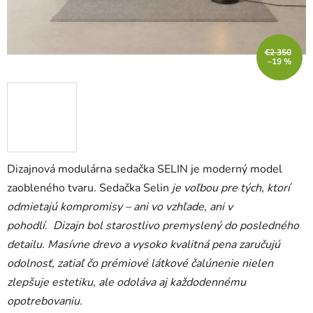
€2 350
–19 %
Dizajnová modulárna sedačka SELIN
je moderný model
zaobleného tvaru. Sedačka Selin
je voľbou pre tých, ktorí
odmietajú kompromisy – ani vo vzhľade, ani v
pohodlí. Dizajn bol starostlivo premyslený do posledného
detailu. Masívne drevo a vysoko kvalitná pena zaručujú
odolnosť, zatiaľ čo prémiové látkové čalúnenie nielen
zlepšuje estetiku, ale odoláva aj každodennému
opotrebovaniu.