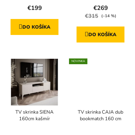
hodnotenie
€199
€269
produktu
€315
(–14 %)
je
DO KOŠÍKA
5,0
DO KOŠÍKA
z
5
hviezdičiek.
NOVINKA
TV skrinka SIENA
TV skrinka CAJA dub
160cm kašmír
bookmatch 160 cm
Priemerné