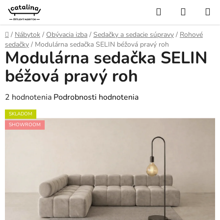
Prejsť
Hľadať
NÁKUP
na
KOŠÍK
obsah
Domov
/
Nábytok
/
Obývacia izba
/
Sedačky a sedacie súpravy
/
Rohové
sedačky
/
Modulárna sedačka SELIN béžová pravý roh
Modulárna sedačka SELIN
béžová pravý roh
Priemerné
2 hodnotenia
Podrobnosti hodnotenia
hodnotenie
SKLADOM
produktu
SHOWROOM
je
5,0
z
5
hviezdičiek.