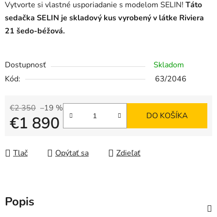
Vytvorte si vlastné usporiadanie s modelom SELIN!
Táto
sedačka SELIN je skladový kus vyrobený v látke Riviera
21 šedo-béžová.
Dostupnosť
Skladom
Kód:
63/2046
€2 350
–19 %
DO KOŠÍKA
€1 890
Jednotková cena:
Tlač
Opýtať sa
Zdieľať
Popis