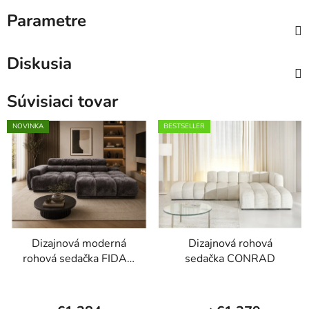
Parametre
Diskusia
Súvisiaci tovar
NOVINKA
BESTSELLER
Dizajnová moderná
Dizajnová rohová
rohová sedačka FIDAN
sedačka CONRAD
MINI
Priemerné
hodnotenie