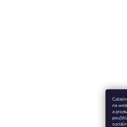
Catalin
na web
a produ
použiti
sociáln