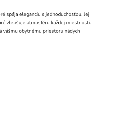
é spája eleganciu s jednoduchosťou. Jej
oré zlepšuje atmosféru každej miestnosti.
odá vášmu obytnému priestoru nádych