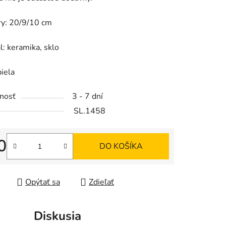
y: 20/9/10 cm
iek.
l: keramika, sklo
biela
nosť
3 - 7 dní
SL.1458
0
DO KOŠÍKA
tková cena:
Opýtať sa
Zdieľať
Diskusia