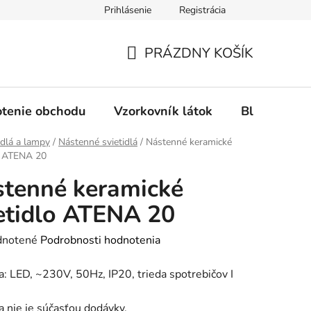
Prihlásenie
Registrácia
Ochrana osobných údajov
Spôsob platby
FAQ - Čas
PRÁZDNY KOŠÍK
NÁKUPNÝ
KOŠÍK
tenie obchodu
Vzorkovník látok
Blog
idlá a lampy
/
Nástenné svietidlá
/
Nástenné keramické
o ATENA 20
tenné keramické
etidlo ATENA 20
rné
notené
Podrobnosti hodnotenia
enie
a: LED, ~230V, 50Hz, IP20, trieda spotrebičov I
tu
a nie je súčasťou dodávky.