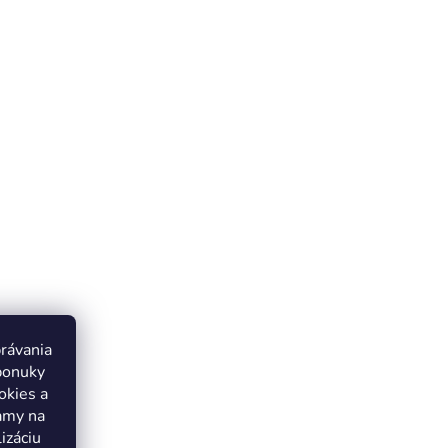
právania
ponuky
okies a
lamy na
izáciu