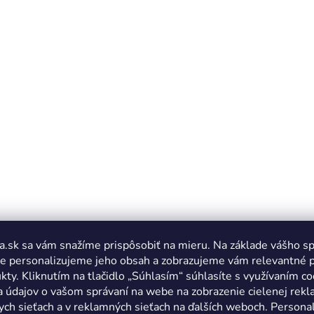
a.sk sa vám snažíme prispôsobiť na mieru. Na základe vášho s
e personalizujeme jeho obsah a zobrazujeme vám relevantné 
kty. Kliknutím na tlačidlo „Súhlasím“ súhlasíte s využívaním co
a údajov o vašom správaní na webe na zobrazenie cielenej rek
ych sieťach a v reklamných sieťach na ďalších weboch. Personal