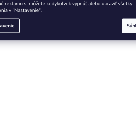
nú reklamu si môžete kedykoľvek vypnúť alebo upraviť všetky
nia v "Nastavenie".
avenie
Súh