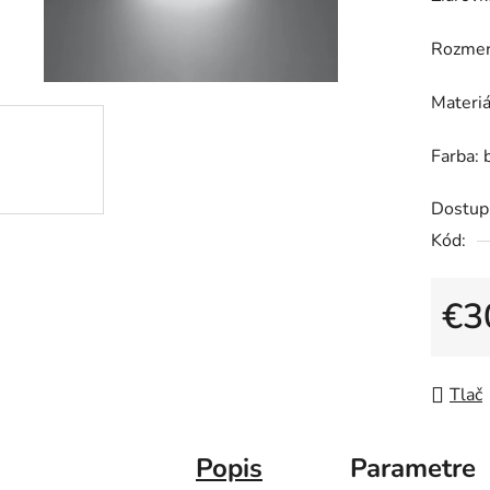
0,0
z
Rozmer
5
hviezdič
Materiá
Farba: 
Dostup
Kód:
€3
Jedno
Tlač
Popis
Parametre