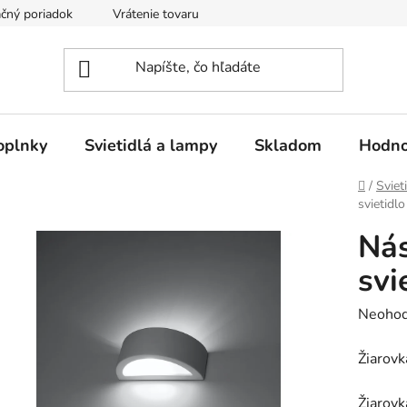
čný poriadok
Vrátenie tovaru
Odstúpenie od kúpnej zmluvy
oplnky
Svietidlá a lampy
Skladom
Hodno
Domov
/
Sviet
svietidl
Nás
svi
Prieme
Neohod
hodnot
Žiarovk
produk
je
Žiarovk