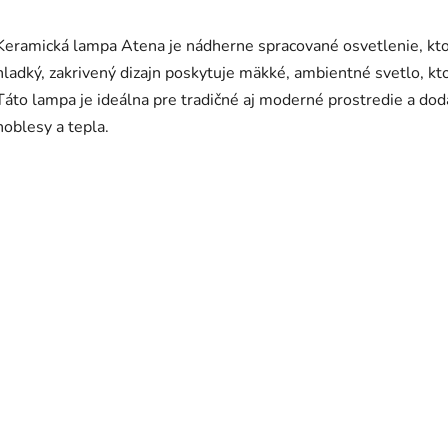
Keramická lampa Atena je nádherne spracované osvetlenie, ktor
hladký, zakrivený dizajn poskytuje mäkké, ambientné svetlo, kt
Táto lampa je ideálna pre tradičné aj moderné prostredie a d
noblesy a tepla.