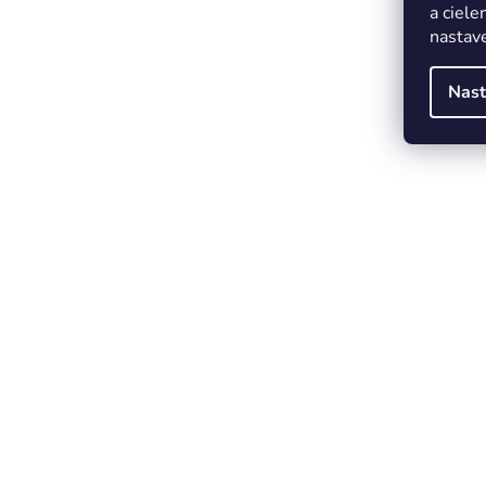
a ciele
nastave
Nast