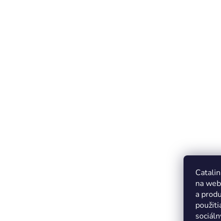
Catalin
na web
a produ
použiti
sociáln