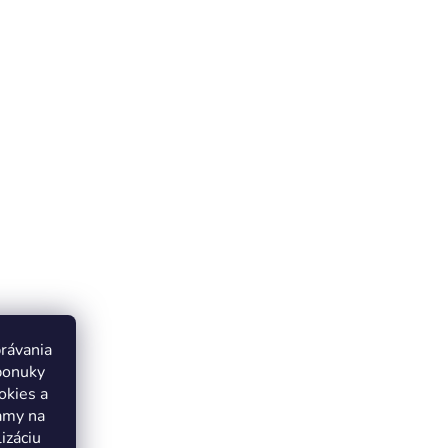
právania
ponuky
okies a
lamy na
izáciu