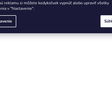
nú reklamu si môžete kedykoľvek vypnúť alebo upraviť všetky
nia v "Nastavenie".
avenie
Súh