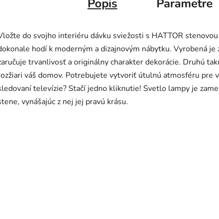
Popis
Parametre
Vložte do svojho interiéru dávku sviežosti s HATTOR stenovou
dokonale hodí k moderným a dizajnovým nábytku. Vyrobená je z 
zaručuje trvanlivosť a originálny charakter dekorácie. Druhú 
rozžiari váš domov. Potrebujete vytvoriť útulnú atmosféru pre 
sledovaní televízie? Stačí jedno kliknutie! Svetlo lampy je zame
stene, vynášajúc z nej jej pravú krásu.