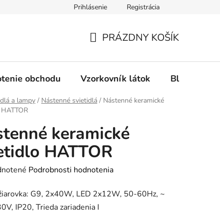
Prihlásenie
Registrácia
Ochrana osobných údajov
Spôsob platby
FAQ - Čas
PRÁZDNY KOŠÍK
NÁKUPNÝ
KOŠÍK
tenie obchodu
Vzorkovník látok
Blog
idlá a lampy
/
Nástenné svietidlá
/
Nástenné keramické
lo HATTOR
tenné keramické
etidlo HATTOR
rné
notené
Podrobnosti hodnotenia
enie
 žiarovka: G9, 2x40W, LED 2x12W, 50-60Hz, ~
tu
V, IP20, Trieda zariadenia I