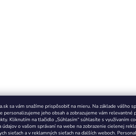
a.sk sa vám snažíme prispôsobiť na mieru. Na základe vášho s
e personalizujeme jeho obsah a zobrazujeme vám relevantné 
kty. Kliknutím na tlačidlo „Súhlasím“ súhlasíte s využívaním co
a údajov o vašom správaní na webe na zobrazenie cielenej rek
ych sieťach a v reklamných sieťach na ďalších weboch. Personal