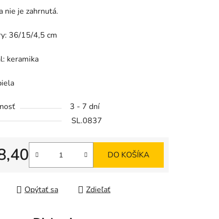
a nie je zahrnutá.
y: 36/15/4,5 cm
iek.
l: keramika
biela
nosť
3 - 7 dní
SL.0837
8,40
DO KOŠÍKA
tková cena:
Opýtať sa
Zdieľať