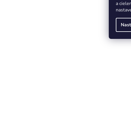
a ciele
nastave
Nast