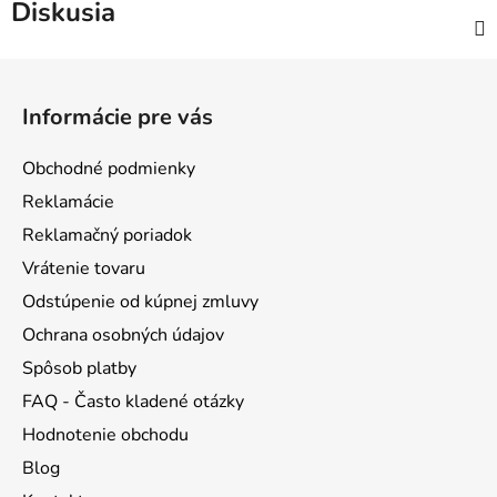
Diskusia
Z
á
Informácie pre vás
p
ä
Obchodné podmienky
t
Reklamácie
i
Reklamačný poriadok
e
Vrátenie tovaru
Odstúpenie od kúpnej zmluvy
Ochrana osobných údajov
Spôsob platby
FAQ - Často kladené otázky
Hodnotenie obchodu
Blog