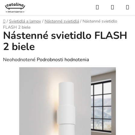
Prejsť
Hľadať
NÁKUP
na
KOŠÍK
obsah
Domov
/
Svietidlá a lampy
/
Nástenné svietidlá
/
Nástenné svietidlo
FLASH 2 biele
Nástenné svietidlo FLASH
2 biele
Priemerné
Neohodnotené
Podrobnosti hodnotenia
hodnotenie
produktu
je
0,0
z
5
hviezdičiek.