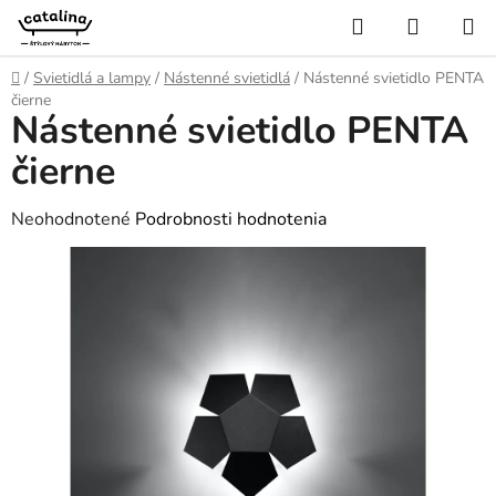
Prejsť
Hľadať
NÁKUP
na
KOŠÍK
obsah
Domov
/
Svietidlá a lampy
/
Nástenné svietidlá
/
Nástenné svietidlo PENTA
čierne
Nástenné svietidlo PENTA
čierne
Priemerné
Neohodnotené
Podrobnosti hodnotenia
hodnotenie
produktu
je
0,0
z
5
hviezdičiek.