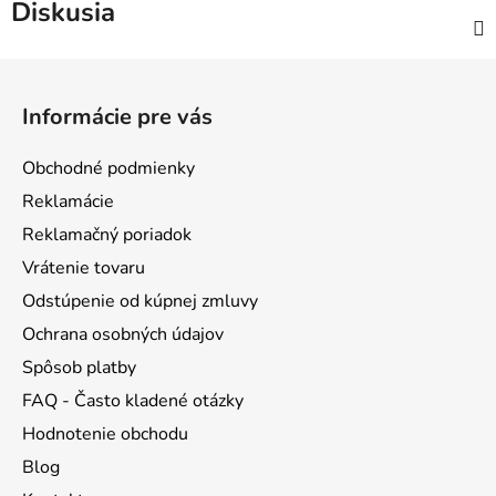
Diskusia
Z
á
Informácie pre vás
p
ä
Obchodné podmienky
t
Reklamácie
i
Reklamačný poriadok
e
Vrátenie tovaru
Odstúpenie od kúpnej zmluvy
Ochrana osobných údajov
Spôsob platby
FAQ - Často kladené otázky
Hodnotenie obchodu
Blog