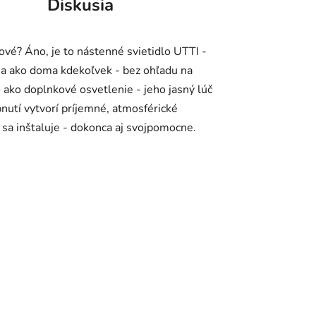
Diskusia
lové? Áno, je to nástenné svietidlo UTTI -
i sa ako doma kdekoľvek - bez ohľadu na
lo ako doplnkové osvetlenie - jeho jasný lúč
utí vytvorí príjemné, atmosférické
o sa inštaluje - dokonca aj svojpomocne.