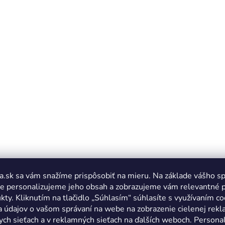
a.sk sa vám snažíme prispôsobiť na mieru. Na základe vášho s
e personalizujeme jeho obsah a zobrazujeme vám relevantné 
kty. Kliknutím na tlačidlo „Súhlasím“ súhlasíte s využívaním co
a údajov o vašom správaní na webe na zobrazenie cielenej rek
ych sieťach a v reklamných sieťach na ďalších weboch. Personal