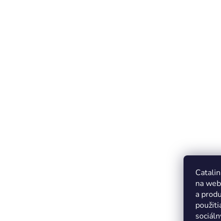
Catalin
na web
a produ
použiti
sociáln