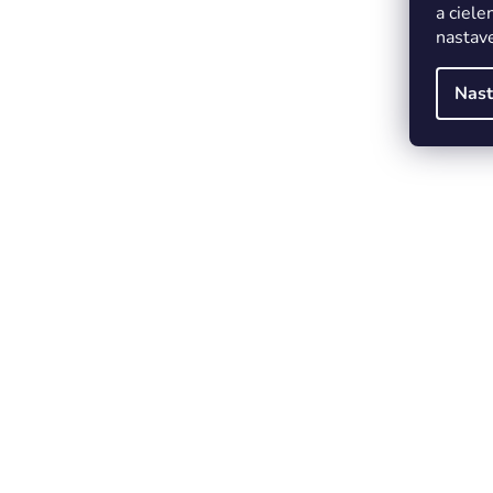
a ciele
nastave
Nast