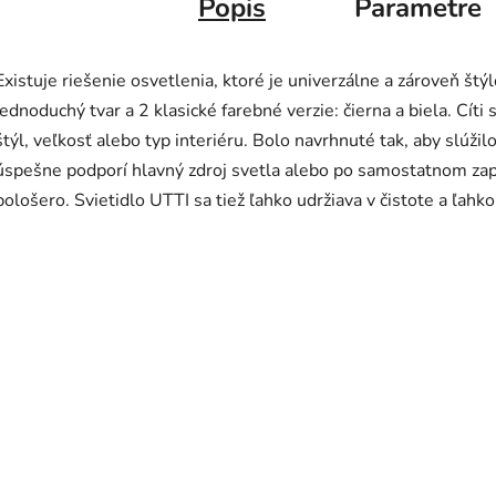
Popis
Parametre
Existuje riešenie osvetlenia, ktoré je univerzálne a zároveň štý
jednoduchý tvar a 2 klasické farebné verzie: čierna a biela. Cít
štýl, veľkosť alebo typ interiéru. Bolo navrhnuté tak, aby slúži
úspešne podporí hlavný zdroj svetla alebo po samostatnom zapn
pološero. Svietidlo UTTI sa tiež ľahko udržiava v čistote a ľahk