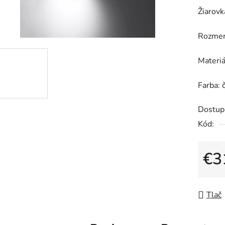
0,0
Žiarovk
z
5
Rozmer
hviezdič
Materiá
Farba: 
Dostup
Kód:
€3
Jedno
Tlač