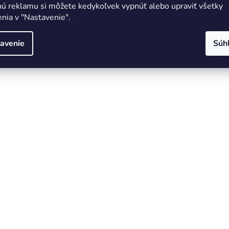
nú reklamu si môžete kedykoľvek vypnúť alebo upraviť všetky
nia v "Nastavenie".
avenie
Súh