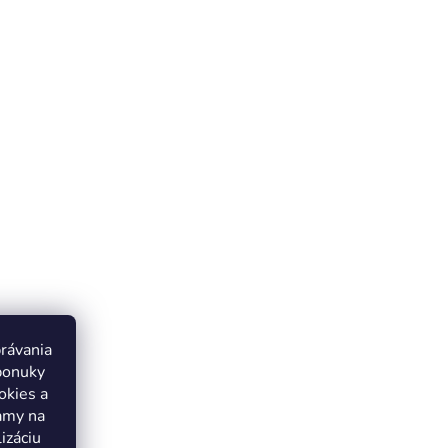
právania
ponuky
okies a
lamy na
izáciu