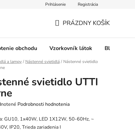
Prihlásenie
Registrácia
Ochrana osobných údajov
Spôsob platby
FAQ - Čas
PRÁZDNY KOŠÍK
NÁKUPNÝ
KOŠÍK
tenie obchodu
Vzorkovník látok
Blog
idlá a lampy
/
Nástenné svietidlá
/
Nástenné svietidlo
rne
tenné svietidlo UTTI
rne
rné
notené
Podrobnosti hodnotenia
enie
ka: GU10, 1x40W, LED 1X12W, 50-60Hz, ~
tu
V, IP20, Trieda zariadenia I