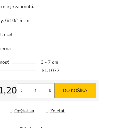
a nie je zahrnutá.
y: 6/10/15 cm
iek.
l: oceľ
čierna
nosť
3 - 7 dní
SL.1077
1,20
DO KOŠÍKA
tková cena:
Opýtať sa
Zdieľať