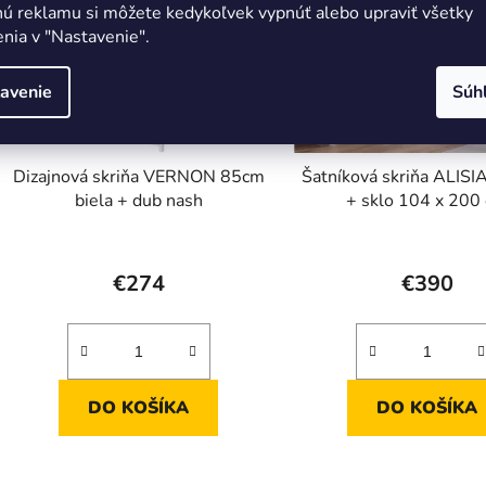
nú reklamu si môžete kedykoľvek vypnúť alebo upraviť všetky
nia v "Nastavenie".
avenie
Súh
Dizajnová skriňa VERNON 85cm
Šatníková skriňa ALISIA 
biela + dub nash
+ sklo 104 x 200
Prieme
hodnot
€274
€390
produk
je
5,0
z
DO KOŠÍKA
DO KOŠÍKA
5
hviezdič