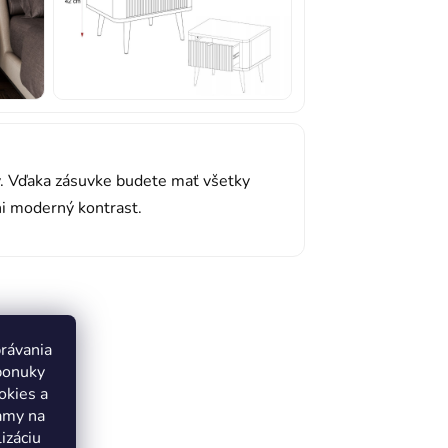
y. Vďaka zásuvke budete mať všetky
ni moderný kontrast.
právania
var
ponuky
okies a
lamy na
izáciu