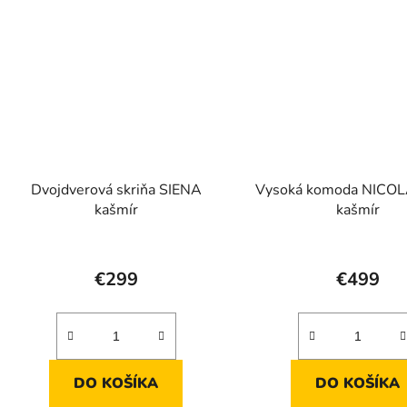
Dvojdverová skriňa SIENA
Vysoká komoda NICOL
kašmír
kašmír
Prieme
hodnot
€299
€499
produk
je
4,5
z
DO KOŠÍKA
DO KOŠÍKA
5