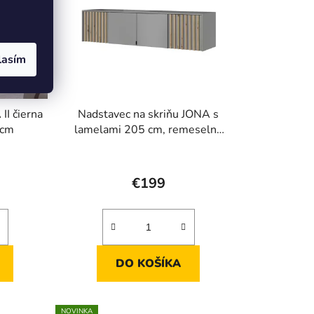
lasím
II čierna
Nadstavec na skriňu JONA s
 cm
lamelami 205 cm, remeselný
dub + sivá
rné
Priemerné
enie
hodnotenie
€199
tu
produktu
je
5,0
z
DO KOŠÍKA
5
iek.
hviezdičiek.
NOVINKA