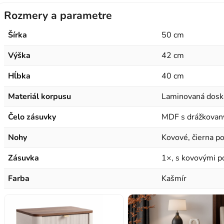
Rozmery a parametre
Šírka
50 cm
Výška
42 cm
Hĺbka
40 cm
Materiál korpusu
Laminovaná dosk
Čelo zásuvky
MDF s drážkovan
Nohy
Kovové, čierna p
Zásuvka
1×, s kovovými p
Farba
Kašmír