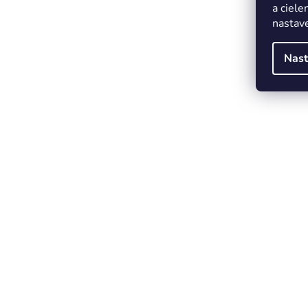
a ciele
nastave
Nast