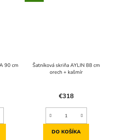
A 90 cm
Šatníková skriňa AYLIN 88 cm
orech + kašmír
rné
enie
€318
tu
DO KOŠÍKA