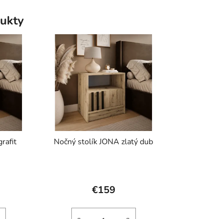
iek.
ukty
rafit
Nočný stolík JONA zlatý dub
€159