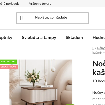
čný poriadok
Vrátenie tovaru
Odstúpenie od kúpnej zmluvy
oplnky
Svietidlá a lampy
Skladom
Hodno
Domov
/
Náby
kašmír +
Noč
BESTSELLER
SHOWROOM
kaš
Prieme
19 hod
hodnot
Nočný s
produk
mechan
je