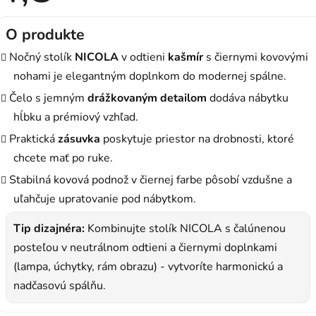
je
4,8
z
O produkte
5
hviezdičiek.
Nočný stolík
NICOLA
v odtieni
kašmír
s čiernymi kovovými
nohami je elegantným doplnkom do modernej spálne.
Čelo s jemným
drážkovaným detailom
dodáva nábytku
hĺbku a prémiový vzhľad.
Praktická
zásuvka
poskytuje priestor na drobnosti, ktoré
chcete mať po ruke.
Stabilná kovová podnož v čiernej farbe pôsobí vzdušne a
uľahčuje upratovanie pod nábytkom.
Tip dizajnéra:
Kombinujte stolík NICOLA s čalúnenou
posteľou v neutrálnom odtieni a čiernymi doplnkami
(lampa, úchytky, rám obrazu) - vytvoríte harmonickú a
nadčasovú spálňu.