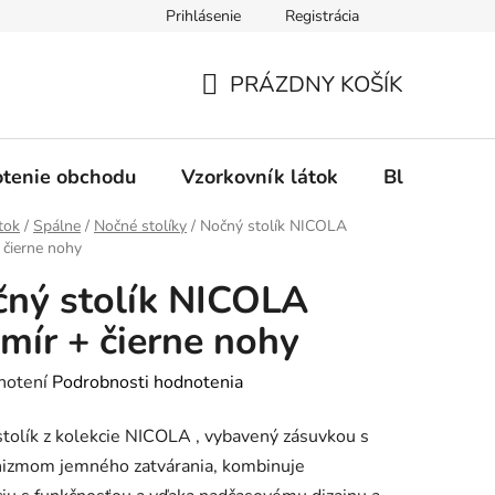
Prihlásenie
Registrácia
Ochrana osobných údajov
Spôsob platby
FAQ - Čas
PRÁZDNY KOŠÍK
NÁKUPNÝ
KOŠÍK
tenie obchodu
Vzorkovník látok
Blog
tok
/
Spálne
/
Nočné stolíky
/
Nočný stolík NICOLA
 čierne nohy
ný stolík NICOLA
mír + čierne nohy
rné
notení
Podrobnosti hodnotenia
enie
tolík z kolekcie NICOLA , vybavený zásuvkou s
tu
izmom jemného zatvárania, kombinuje