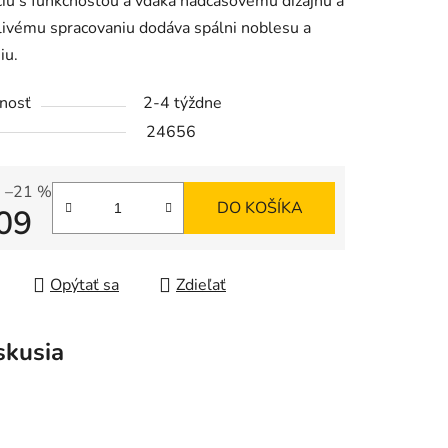
iu s funkčnosťou a vďaka nadčasovému dizajnu a
livému spracovaniu dodáva spálni noblesu a
iu.
iek.
nosť
2-4 týždne
24656
–21 %
DO KOŠÍKA
09
tková cena:
Opýtať sa
Zdieľať
skusia