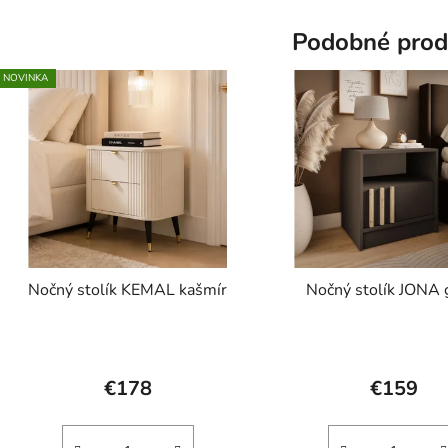
hviezdič
Podobné prod
NOVINKA
Nočný stolík KEMAL kašmír
Nočný stolík JONA g
€178
€159