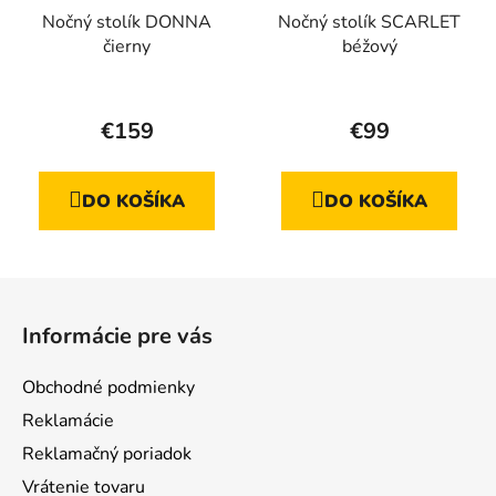
Nočný stolík DONNA
Nočný stolík SCARLET
čierny
béžový
Priemerné
hodnotenie
€159
€99
produktu
je
DO KOŠÍKA
DO KOŠÍKA
5,0
z
5
Z
hviezdičiek.
á
Informácie pre vás
p
ä
Obchodné podmienky
t
Reklamácie
i
Reklamačný poriadok
e
Vrátenie tovaru