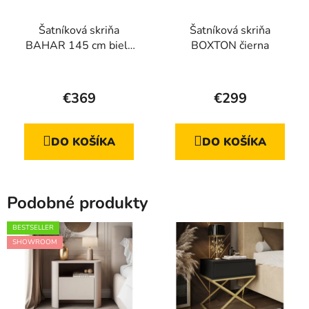
Šatníková skriňa
Šatníková skriňa
BAHAR 145 cm biela
BOXTON čierna
matná
€369
€299
DO KOŠÍKA
DO KOŠÍKA
Podobné produkty
BESTSELLER
SHOWROOM