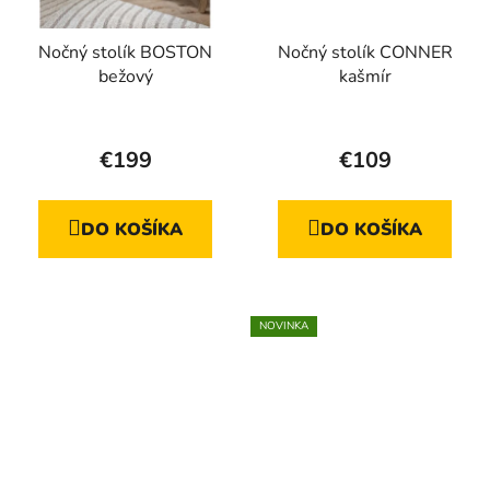
Nočný stolík BOSTON
Nočný stolík CONNER
bežový
kašmír
Priemerné
hodnotenie
€199
€109
produktu
je
DO KOŠÍKA
DO KOŠÍKA
5,0
z
5
hviezdičiek.
NOVINKA