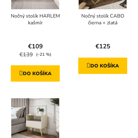
Nočný stolík HARLEM
Nočný stolík CABO
kašmír
čierna + zlatá
Priemerné
hodnotenie
€109
€125
produktu
€139
(–21 %)
je
DO KOŠÍKA
4,7
DO KOŠÍKA
z
5
hviezdičiek.