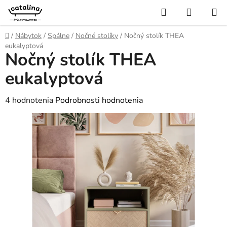
Prejsť
Hľadať
NÁKUP
na
KOŠÍK
obsah
Domov
/
Nábytok
/
Spálne
/
Nočné stolíky
/
Nočný stolík THEA
eukalyptová
Nočný stolík THEA
eukalyptová
Priemerné
4 hodnotenia
Podrobnosti hodnotenia
hodnotenie
produktu
je
4,8
z
5
hviezdičiek.