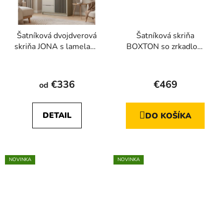
Šatníková dvojdverová
Šatníková skriňa
skriňa JONA s lamelami
BOXTON so zrkadlom
105 cm, kašmír + čierna
biela
Priemerné
hodnotenie
€336
€469
od
produktu
je
DETAIL
DO KOŠÍKA
5,0
z
5
hviezdičiek.
NOVINKA
NOVINKA