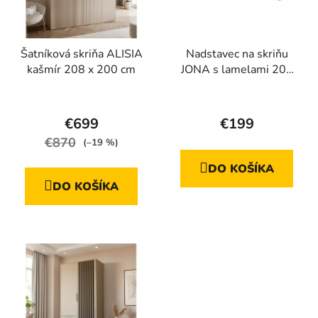
Šatníková skriňa ALISIA
Nadstavec na skriňu
kašmír 208 x 200 cm
JONA s lamelami 205
cm, remeselný dub +
Priemerné
Priemerné
sivá
hodnotenie
hodnotenie
€699
€199
produktu
produktu
€870
(–19 %)
je
je
DO KOŠÍKA
4,4
5,0
DO KOŠÍKA
z
z
5
5
hviezdičiek.
hviezdičiek.