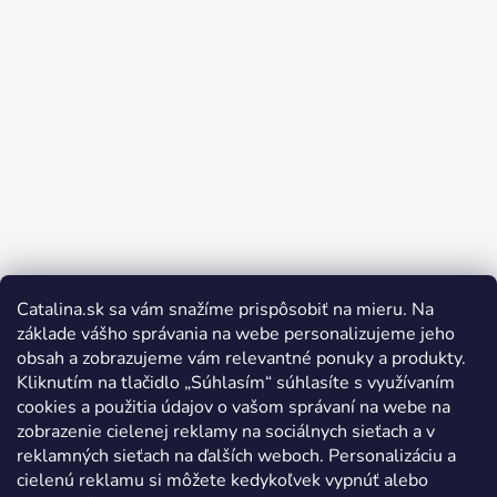
Catalina.sk sa vám snažíme prispôsobiť na mieru. Na
Sledovať na Instagrame
základe vášho správania na webe personalizujeme jeho
obsah a zobrazujeme vám relevantné ponuky a produkty.
Kliknutím na tlačidlo „Súhlasím“ súhlasíte s využívaním
cookies a použitia údajov o vašom správaní na webe na
zobrazenie cielenej reklamy na sociálnych sieťach a v
reklamných sieťach na ďalších weboch. Personalizáciu a
cielenú reklamu si môžete kedykoľvek vypnúť alebo