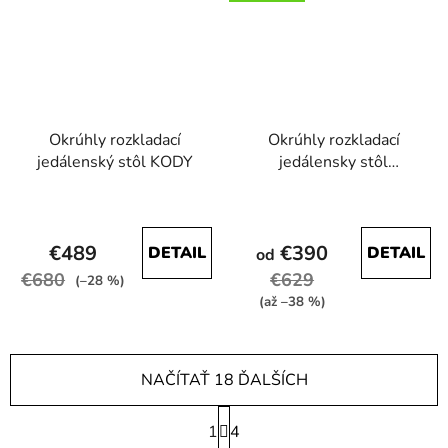
hviezdičiek.
hviezdičiek.
Okrúhly rozkladací
Okrúhly rozkladací
jedálenský stôl KODY
jedálensky stôl
MARION 120-196cm
Priemerné
Priemerné
dub lefkas
hodnotenie
hodnotenie
€489
€390
DETAIL
DETAIL
produktu
od
produktu
€680
€629
je
je
(–28 %)
(až –38 %)
4,5
4,3
z
z
5
5
NAČÍTAŤ 18 ĎALŠÍCH
hviezdičiek.
hviezdičiek.
S
1
t
4