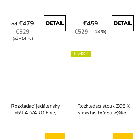
Priemerné
Priemerné
hodnotenie
hodnotenie
€479
€459
DETAIL
DETAIL
od
produktu
produktu
€529
€529
je
je
(–13 %)
(až –14 %)
4,7
4,6
z
z
SKLADOM
5
5
hviezdičiek.
hviezdičiek.
Rozkladací jedálenský
Rozkladací stolík ZOE X
stôl ALVARO biely
s nastaviteľnou výškou
kašmír + čierne nohy
Priemerné
Priemerné
hodnotenie
hodnotenie