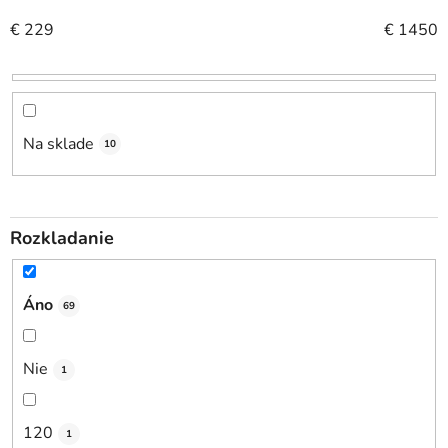
e
€
229
€
1450
p
r
o
d
u
Na sklade
10
k
t
o
Rozkladanie
v
Áno
69
Nie
1
120
1