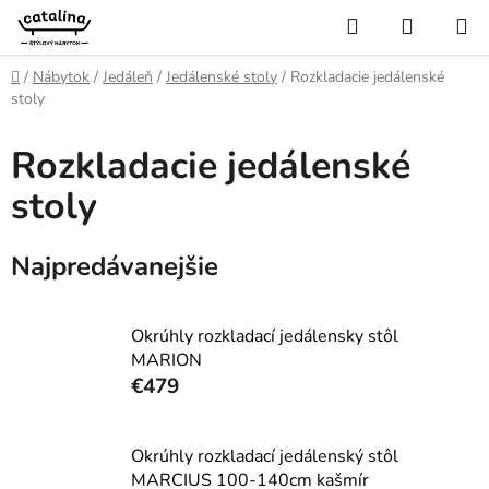
Prejsť
Hľadať
NÁKUP
na
KOŠÍK
obsah
Domov
/
Nábytok
/
Jedáleň
/
Jedálenské stoly
/
Rozkladacie jedálenské
stoly
Rozkladacie jedálenské
stoly
Najpredávanejšie
Okrúhly rozkladací jedálensky stôl
MARION
€479
Okrúhly rozkladací jedálenský stôl
MARCIUS 100-140cm kašmír