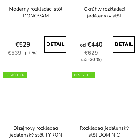
Moderný rozkladací stôl
Okrúhly rozkladací
DONOVAM
jedálensky stôl
MARION 120-196cm
Priemerné
Priemerné
čierna matná
hodnotenie
hodnotenie
€529
€440
DETAIL
DETAIL
produktu
od
produktu
€539
€629
je
je
(–1 %)
(až –30 %)
4,6
4,3
z
z
BESTSELLER
BESTSELLER
5
5
hviezdičiek.
hviezdičiek.
Dizajnový rozkladací
Rozkladací jedálenský
jedálenský stôl TYRON
stôl DOMINIC