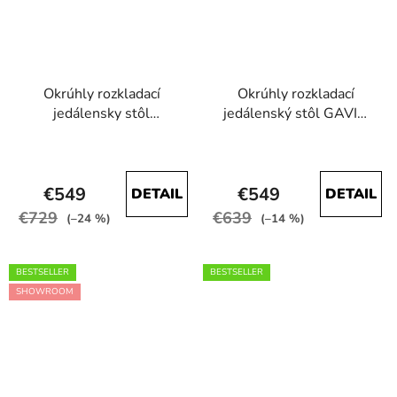
Okrúhly rozkladací
Okrúhly rozkladací
jedálensky stôl
jedálenský stôl GAVIN
MARION PLUS
plus
Priemerné
Priemerné
hodnotenie
hodnotenie
€549
€549
DETAIL
DETAIL
produktu
produktu
€729
€639
je
je
(–24 %)
(–14 %)
4,2
4,6
z
z
BESTSELLER
BESTSELLER
5
5
SHOWROOM
hviezdičiek.
hviezdičiek.