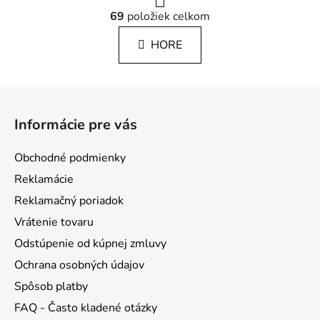
r
O
á
69
položiek celkom
v
n
l
k
HORE
á
o
d
v
a
a
Z
c
n
á
i
i
Informácie pre vás
e
e
p
p
ä
Obchodné podmienky
r
t
v
Reklamácie
i
k
Reklamačný poriadok
e
y
Vrátenie tovaru
v
ý
Odstúpenie od kúpnej zmluvy
p
Ochrana osobných údajov
i
s
Spôsob platby
u
FAQ - Často kladené otázky