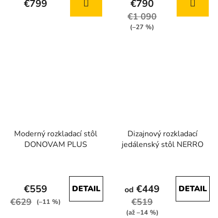
€799
€790
produktu
produktu
€1 090
je
je
(–27 %)
5,0
5,0
z
z
5
5
hviezdičiek.
hviezdičiek.
Moderný rozkladací stôl
Dizajnový rozkladací
DONOVAM PLUS
jedálenský stôl NERRO
Priemerné
Priemerné
hodnotenie
hodnotenie
€559
€449
DETAIL
DETAIL
produktu
od
produktu
€629
€519
je
je
(–11 %)
(až –14 %)
4,1
4,5