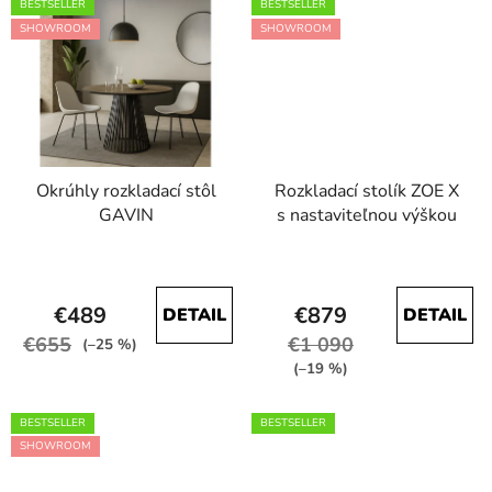
BESTSELLER
BESTSELLER
5
5
SHOWROOM
SHOWROOM
hviezdičiek.
hviezdičiek.
Okrúhly rozkladací stôl
Rozkladací stolík ZOE X
GAVIN
s nastaviteľnou výškou
Priemerné
Priemerné
hodnotenie
hodnotenie
€489
€879
DETAIL
DETAIL
produktu
produktu
€655
€1 090
je
je
(–25 %)
(–19 %)
4,5
4,2
z
z
BESTSELLER
BESTSELLER
5
5
SHOWROOM
hviezdičiek.
hviezdičiek.