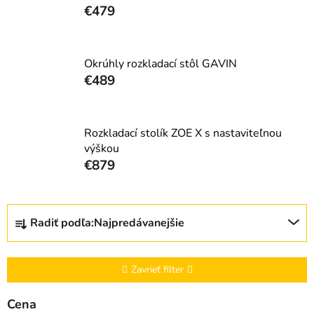
€479
Okrúhly rozkladací stôl GAVIN
€489
Rozkladací stolík ZOE X s nastaviteľnou
výškou
€879
R
Radiť podľa:
Najpredávanejšie
a
d
e
Zavrieť filter
n
i
Cena