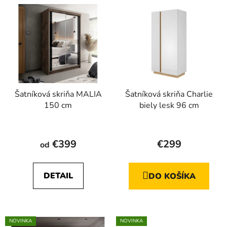
Šatníková skriňa MALIA
Šatníková skriňa Charlie
150 cm
biely lesk 96 cm
Priemerné
hodnotenie
€399
€299
od
produktu
je
DETAIL
DO KOŠÍKA
4,7
z
5
hviezdičiek.
NOVINKA
NOVINKA