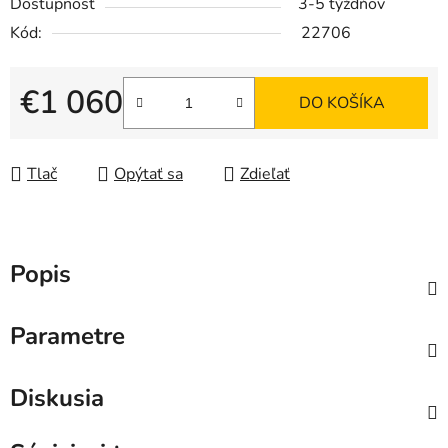
Dostupnosť
3-5 týždňov
Kód:
22706
€1 060
DO KOŠÍKA
Jednotková cena:
Tlač
Opýtať sa
Zdieľať
Popis
Parametre
Diskusia