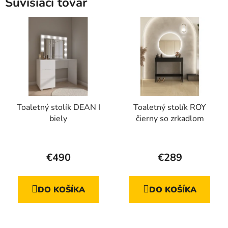
Súvisiaci tovar
Toaletný stolík DEAN I
Toaletný stolík ROY
biely
čierny so zrkadlom
€490
€289
DO KOŠÍKA
DO KOŠÍKA