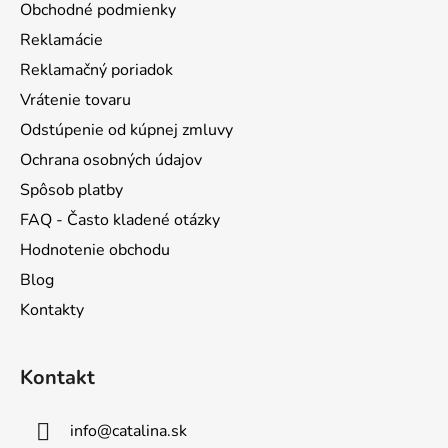
ä
Obchodné podmienky
t
Reklamácie
i
Reklamačný poriadok
e
Vrátenie tovaru
Odstúpenie od kúpnej zmluvy
Ochrana osobných údajov
Spôsob platby
FAQ - Často kladené otázky
Hodnotenie obchodu
Blog
Kontakty
Kontakt
info
@
catalina.sk