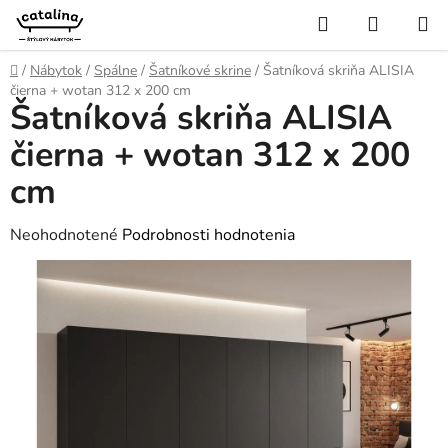
Prejsť
Hľadať
NÁKUP
na
KOŠÍK
obsah
Domov
/
Nábytok
/
Spálne
/
Šatníkové skrine
/
Šatníková skriňa ALISIA
čierna + wotan 312 x 200 cm
Šatníková skriňa ALISIA
čierna + wotan 312 x 200
cm
Priemerné
Neohodnotené
Podrobnosti hodnotenia
hodnotenie
produktu
je
0,0
z
5
hviezdičiek.