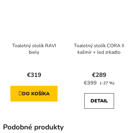
Toaletný stolík RAVI
Toaletný stolík CORA II
biely
kašmír + led zrkadlo
Priemerné
Priemerné
hodnotenie
hodnotenie
€319
€289
produktu
produktu
€399
(–27 %)
je
je
DO KOŠÍKA
5,0
5,0
DETAIL
z
z
5
5
hviezdičiek.
hviezdičiek.
Podobné produkty