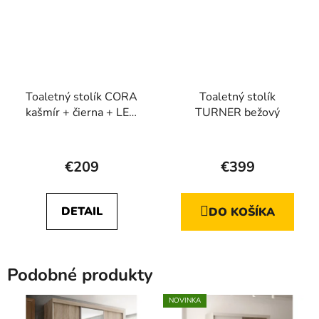
Toaletný stolík CORA
Toaletný stolík
kašmír + čierna + LED
TURNER bežový
zrkadlo
Priemerné
Priemerné
hodnotenie
hodnotenie
€209
€399
produktu
produktu
je
je
DETAIL
DO KOŠÍKA
4,4
5,0
z
z
5
5
Podobné produkty
hviezdičiek.
hviezdičiek.
NOVINKA