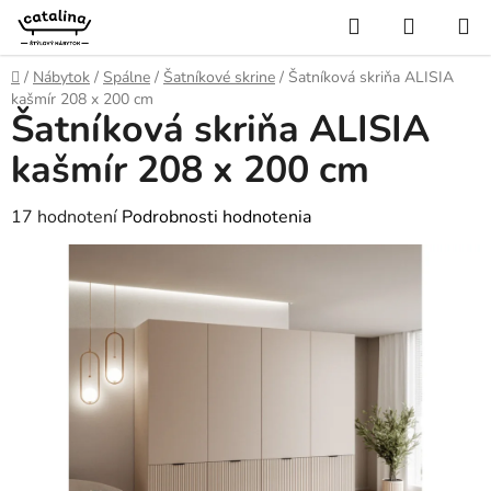
Prejsť
Hľadať
NÁKUP
na
KOŠÍK
obsah
Domov
/
Nábytok
/
Spálne
/
Šatníkové skrine
/
Šatníková skriňa ALISIA
kašmír 208 x 200 cm
Šatníková skriňa ALISIA
kašmír 208 x 200 cm
Priemerné
17 hodnotení
Podrobnosti hodnotenia
hodnotenie
produktu
je
4,4
z
5
hviezdičiek.