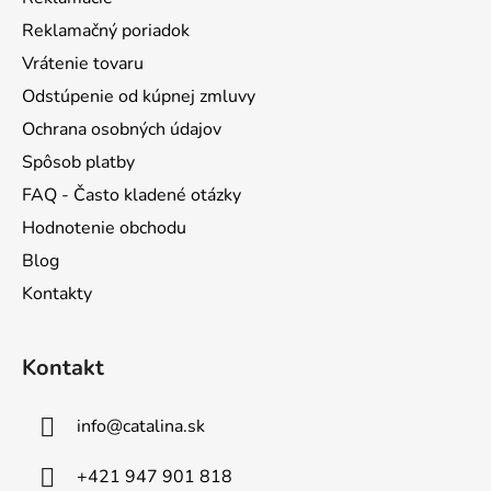
i
Reklamačný poriadok
e
Vrátenie tovaru
Odstúpenie od kúpnej zmluvy
Ochrana osobných údajov
Spôsob platby
FAQ - Často kladené otázky
Hodnotenie obchodu
Blog
Kontakty
Kontakt
info
@
catalina.sk
+421 947 901 818