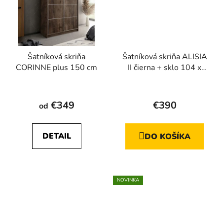
Šatníková skriňa
Šatníková skriňa ALISIA
CORINNE plus 150 cm
II čierna + sklo 104 x
200 cm
Priemerné
hodnotenie
€349
€390
od
produktu
je
DETAIL
DO KOŠÍKA
5,0
z
5
hviezdičiek.
NOVINKA