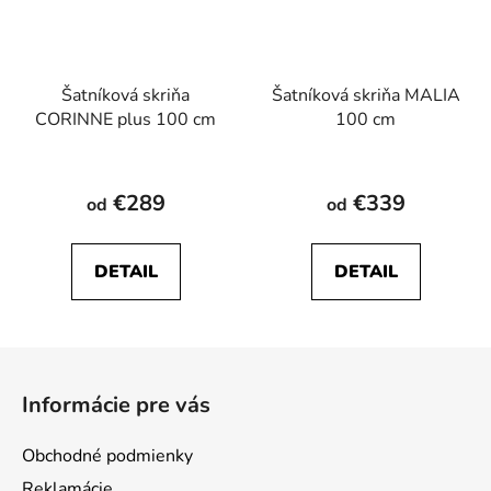
Šatníková skriňa
Šatníková skriňa MALIA
CORINNE plus 100 cm
100 cm
€289
€339
od
od
DETAIL
DETAIL
Z
á
Informácie pre vás
p
ä
Obchodné podmienky
t
Reklamácie