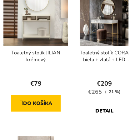
Toaletný stolík JILIAN
Toaletný stolík CORA
krémový
biela + zlatá + LED
zrkadlo
Priemerné
hodnotenie
€79
€209
produktu
€265
(–21 %)
je
DO KOŠÍKA
5,0
DETAIL
z
5
hviezdičiek.