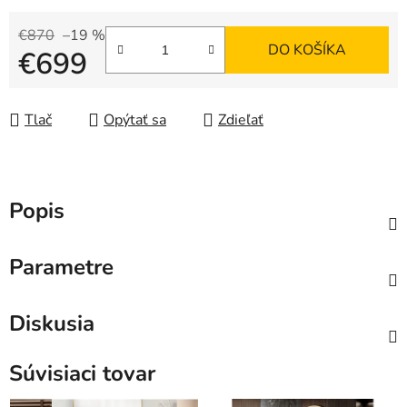
€870
–19 %
DO KOŠÍKA
€699
Jednotková cena:
Tlač
Opýtať sa
Zdieľať
Popis
Parametre
Diskusia
Súvisiaci tovar