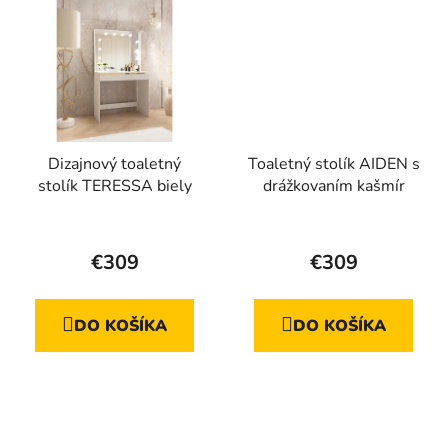
Dizajnový toaletný
Toaletný stolík AIDEN s
stolík TERESSA biely
drážkovaním kašmír
Priemerné
hodnotenie
€309
€309
produktu
je
DO KOŠÍKA
DO KOŠÍKA
5,0
z
5
hviezdičiek.