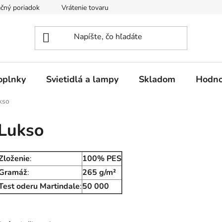
čný poriadok
Vrátenie tovaru
Odstúpenie od kúpnej zmluvy
oplnky
Svietidlá a lampy
Skladom
Hodno
kso
Lukso
Zloženie
:
100% PES
Gramáž
:
265 g/m²
Test oderu Martindale
:
50 000