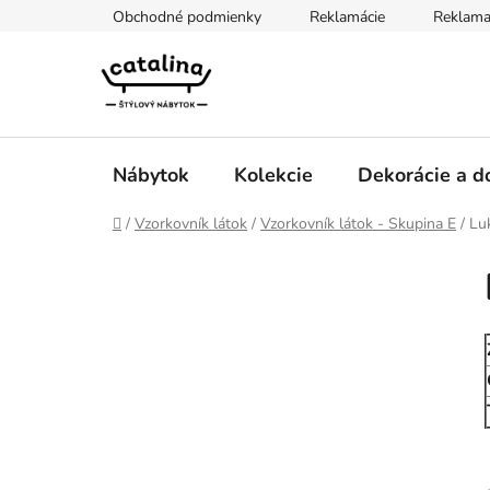
Prejsť
Obchodné podmienky
Reklamácie
Reklama
na
obsah
Nábytok
Kolekcie
Dekorácie a d
Domov
/
Vzorkovník látok
/
Vzorkovník látok - Skupina E
/
Lu
B
K
Preskočiť
a
kategórie
o
t
č
e
n
g
ý
ó
p
r
i
a
e
n
e