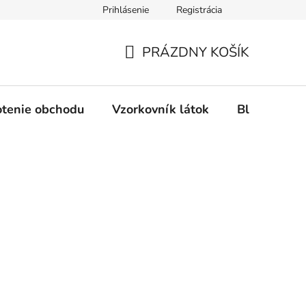
Prihlásenie
Registrácia
Ochrana osobných údajov
Spôsob platby
FAQ - Čas
PRÁZDNY KOŠÍK
NÁKUPNÝ
KOŠÍK
tenie obchodu
Vzorkovník látok
Blog