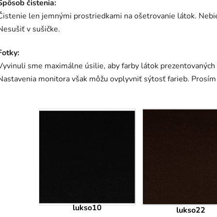
Spôsob čistenia:
Čistenie len jemnými prostriedkami na ošetrovanie látok. Nebiel
Nesušiť v sušičke.
Fotky:
Vyvinuli sme maximálne úsilie, aby farby látok prezentovaných
Nastavenia monitora však môžu ovplyvniť sýtosť farieb. Prosím 
lukso10
lukso22