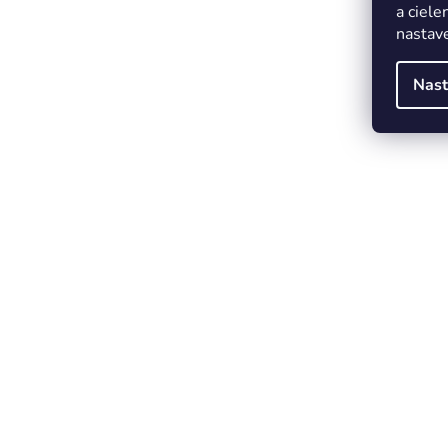
a ciele
nastave
Nast