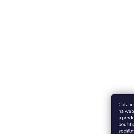
Catalin
na web
a produ
použiti
sociáln