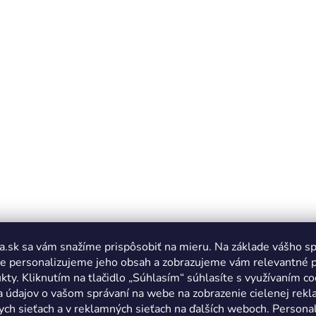
a.sk sa vám snažíme prispôsobiť na mieru. Na základe vášho s
e personalizujeme jeho obsah a zobrazujeme vám relevantné 
kty. Kliknutím na tlačidlo „Súhlasím“ súhlasíte s využívaním co
a údajov o vašom správaní na webe na zobrazenie cielenej rek
ych sieťach a v reklamných sieťach na ďalších weboch. Personal