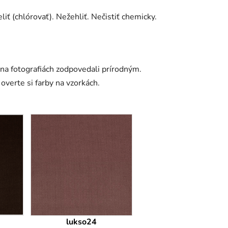
iť (chlórovať). Nežehliť. Nečistiť chemicky.
 na fotografiách zodpovedali prírodným.
overte si farby na vzorkách.
lukso24