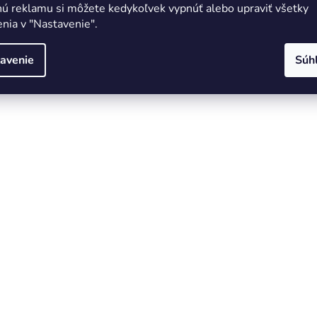
nú reklamu si môžete kedykoľvek vypnúť alebo upraviť všetky
nia v "Nastavenie".
avenie
Súh