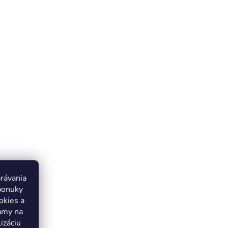
právania
ponuky
okies a
lamy na
izáciu