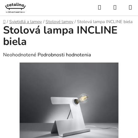
Prejsť
Hľadať
NÁKUP
na
KOŠÍK
obsah
Domov
/
Svietidlá a lampy
/
Stolové lampy
/
Stolová lampa INCLINE biela
Stolová lampa INCLINE
biela
Priemerné
Neohodnotené
Podrobnosti hodnotenia
hodnotenie
produktu
je
0,0
z
5
hviezdičiek.