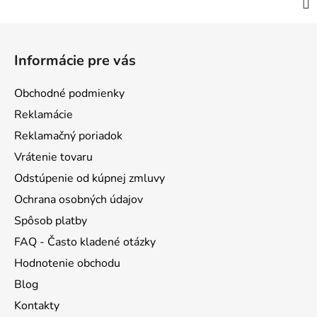
Z
á
Informácie pre vás
p
ä
Obchodné podmienky
t
Reklamácie
i
Reklamačný poriadok
e
Vrátenie tovaru
Odstúpenie od kúpnej zmluvy
Ochrana osobných údajov
Spôsob platby
FAQ - Často kladené otázky
Hodnotenie obchodu
Blog
Kontakty