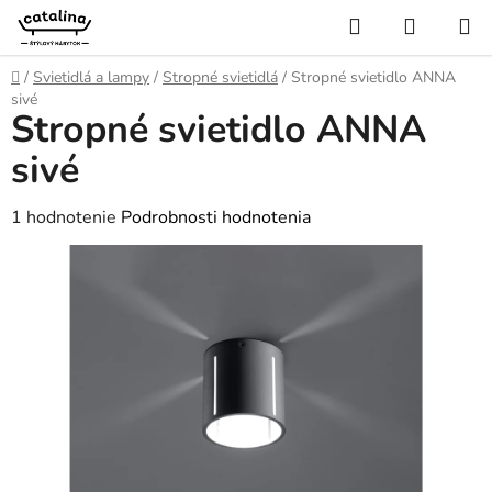
Prejsť
Hľadať
NÁKUP
na
KOŠÍK
obsah
Domov
/
Svietidlá a lampy
/
Stropné svietidlá
/
Stropné svietidlo ANNA
sivé
Stropné svietidlo ANNA
sivé
Priemerné
1 hodnotenie
Podrobnosti hodnotenia
hodnotenie
produktu
je
5,0
z
5
hviezdičiek.