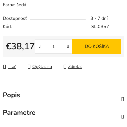
Farba: šedá
Dostupnosť
3 - 7 dní
Kód:
SL.0357
€38,17
DO KOŠÍKA
Jednotková cena:
Tlač
Opýtať sa
Zdieľať
Popis
Parametre