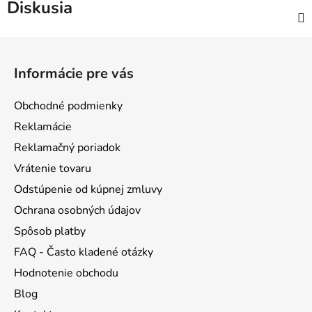
Diskusia
Z
á
Informácie pre vás
p
ä
Obchodné podmienky
t
Reklamácie
i
Reklamačný poriadok
e
Vrátenie tovaru
Odstúpenie od kúpnej zmluvy
Ochrana osobných údajov
Spôsob platby
FAQ - Často kladené otázky
Hodnotenie obchodu
Blog