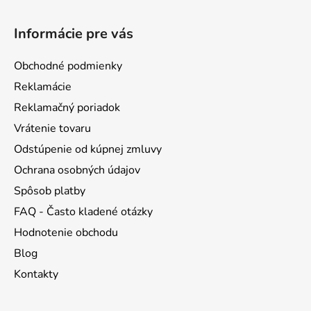
Z
á
Informácie pre vás
p
ä
Obchodné podmienky
t
Reklamácie
i
Reklamačný poriadok
e
Vrátenie tovaru
Odstúpenie od kúpnej zmluvy
Ochrana osobných údajov
Spôsob platby
FAQ - Často kladené otázky
Hodnotenie obchodu
Blog
Kontakty