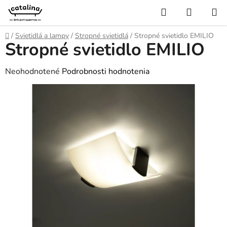
Prejsť
Hľadať
NÁKUP
na
KOŠÍK
obsah
Domov
/
Svietidlá a lampy
/
Stropné svietidlá
/
Stropné svietidlo EMILIO
Stropné svietidlo EMILIO
Priemerné
Neohodnotené
Podrobnosti hodnotenia
hodnotenie
produktu
je
0,0
z
5
hviezdičiek.