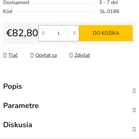
Dostupnosť
3 - 7 dní
Kód:
SL.0186
€82,80
DO KOŠÍKA
Jednotková cena:
Tlač
Opýtať sa
Zdieľať
Popis
Parametre
Diskusia