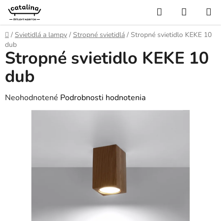
Prejsť
Hľadať
NÁKUP
na
KOŠÍK
obsah
Domov
/
Svietidlá a lampy
/
Stropné svietidlá
/
Stropné svietidlo KEKE 10
dub
Stropné svietidlo KEKE 10
dub
Priemerné
Neohodnotené
Podrobnosti hodnotenia
hodnotenie
produktu
je
0,0
z
5
hviezdičiek.