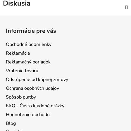
Diskusia
Z
á
Informácie pre vás
p
ä
Obchodné podmienky
t
Reklamácie
i
Reklamačný poriadok
e
Vrátenie tovaru
Odstúpenie od kúpnej zmluvy
Ochrana osobných údajov
Spôsob platby
FAQ - Často kladené otázky
Hodnotenie obchodu
Blog