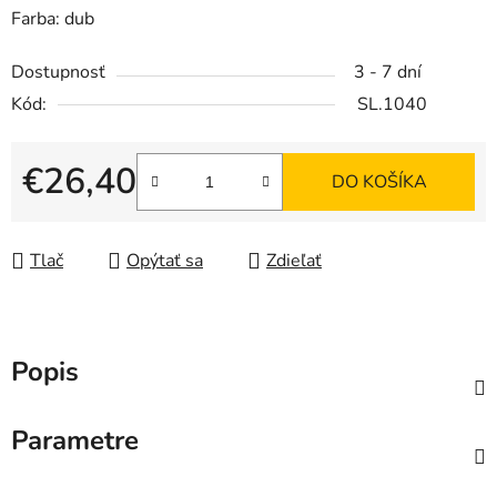
Farba: dub
Dostupnosť
3 - 7 dní
Kód:
SL.1040
€26,40
DO KOŠÍKA
Jednotková cena:
Tlač
Opýtať sa
Zdieľať
Popis
Parametre