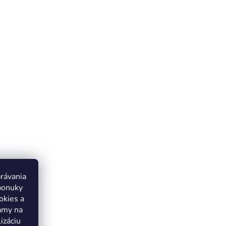
právania
ponuky
okies a
lamy na
izáciu