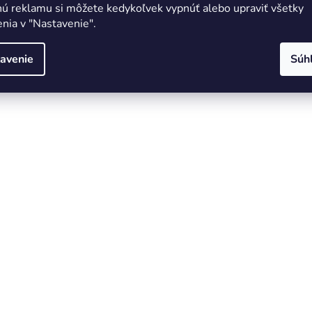
nú reklamu si môžete kedykoľvek vypnúť alebo upraviť všetky
nia v "Nastavenie".
avenie
Súh