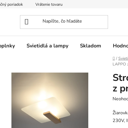
čný poriadok
Vrátenie tovaru
Odstúpenie od kúpnej zmluvy
oplnky
Svietidlá a lampy
Skladom
Hodno
Domov
/
Sviet
LAPPO z
Str
z p
Prieme
Neohod
hodnot
Žiarov
produk
230V, I
je