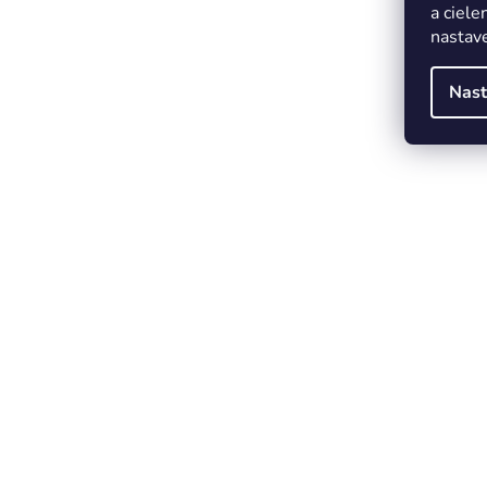
a ciele
nastave
Nast