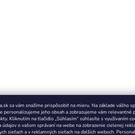
a.sk sa vám snažíme prispôsobiť na mieru. Na základe vášho s
e personalizujeme jeho obsah a zobrazujeme vám relevantné 
kty. Kliknutím na tlačidlo „Súhlasím“ súhlasíte s využívaním co
a údajov o vašom správaní na webe na zobrazenie cielenej rek
ych sieťach a v reklamných sieťach na ďalších weboch. Personal