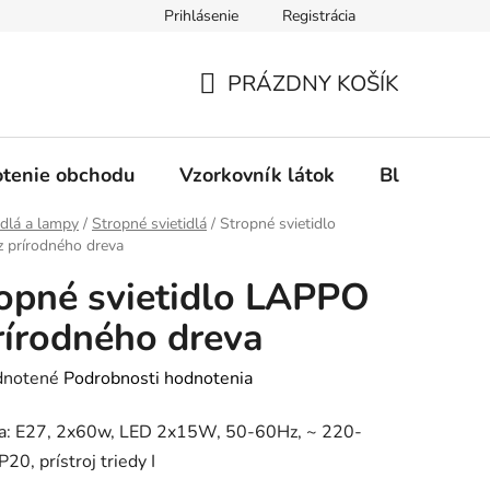
Prihlásenie
Registrácia
Ochrana osobných údajov
Spôsob platby
FAQ - Čas
PRÁZDNY KOŠÍK
NÁKUPNÝ
KOŠÍK
tenie obchodu
Vzorkovník látok
Blog
idlá a lampy
/
Stropné svietidlá
/
Stropné svietidlo
 prírodného dreva
opné svietidlo LAPPO
rírodného dreva
rné
notené
Podrobnosti hodnotenia
enie
ka: E27, 2x60w, LED 2x15W, 50-60Hz, ~ 220-
tu
P20, prístroj triedy I