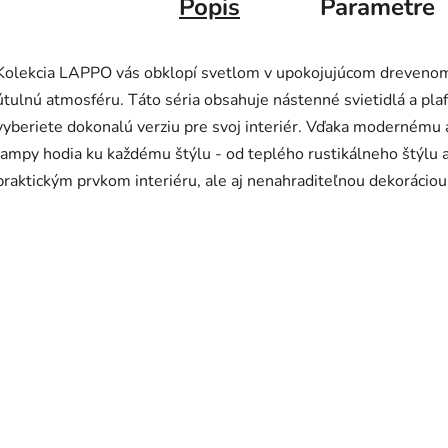
Popis
Parametre
Kolekcia LAPPO vás obklopí svetlom v upokojujúcom drevenom
útulnú atmosféru. Táto séria obsahuje nástenné svietidlá a plaf
vyberiete dokonalú verziu pre svoj interiér. Vďaka modernému 
lampy hodia ku každému štýlu - od teplého rustikálneho štýlu 
praktickým prvkom interiéru, ale aj nenahraditeľnou dekoráciou