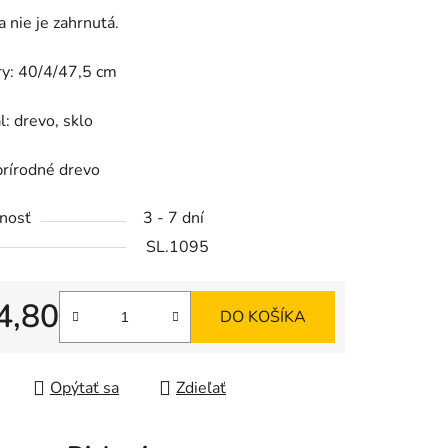
a nie je zahrnutá.
y: 40/4/47,5 cm
iek.
l: drevo, sklo
prírodné drevo
nosť
3 - 7 dní
SL.1095
4,80
DO KOŠÍKA
tková cena:
Opýtať sa
Zdieľať