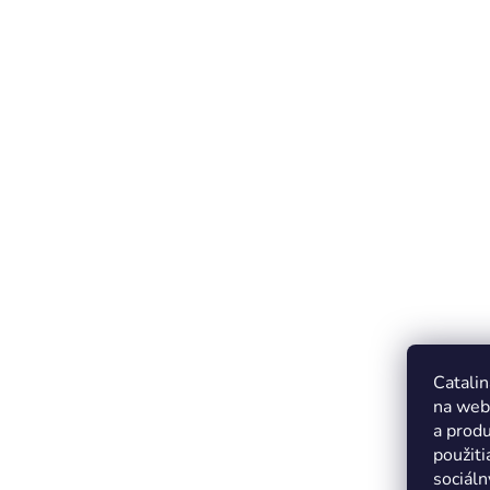
Catalin
na web
a produ
použiti
sociáln