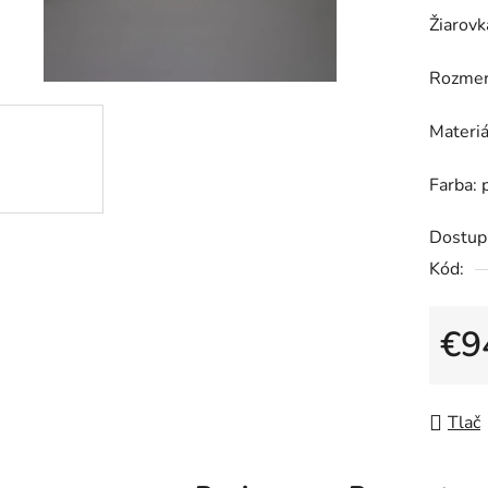
0,0
Žiarovk
z
5
Rozmer
hviezdič
Materiá
Farba: 
Dostup
Kód:
€9
Jedno
Tlač