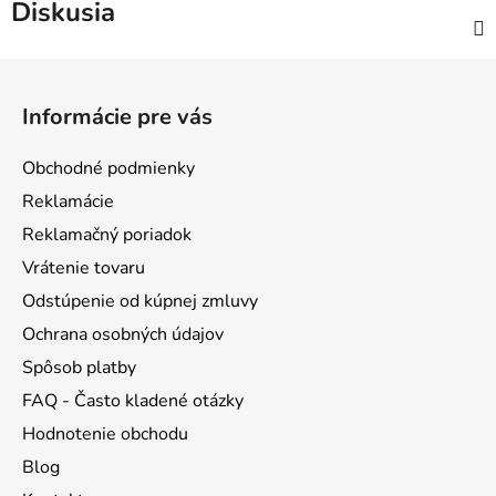
Diskusia
Z
á
Informácie pre vás
p
ä
Obchodné podmienky
t
Reklamácie
i
Reklamačný poriadok
e
Vrátenie tovaru
Odstúpenie od kúpnej zmluvy
Ochrana osobných údajov
Spôsob platby
FAQ - Často kladené otázky
Hodnotenie obchodu
Blog