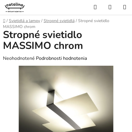
Prejsť
Hľadať
NÁKUP
na
KOŠÍK
obsah
Domov
/
Svietidlá a lampy
/
Stropné svietidlá
/
Stropné svietidlo
MASSIMO chrom
Stropné svietidlo
MASSIMO chrom
Priemerné
Neohodnotené
Podrobnosti hodnotenia
hodnotenie
produktu
je
0,0
z
5
hviezdičiek.