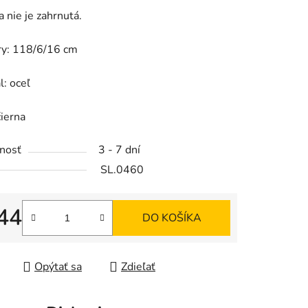
a nie je zahrnutá.
y: 118/6/16 cm
iek.
l: oceľ
čierna
nosť
3 - 7 dní
SL.0460
44
DO KOŠÍKA
tková cena:
Opýtať sa
Zdieľať