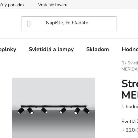
čný poriadok
Vrátenie tovaru
Odstúpenie od kúpnej zmluvy
oplnky
Svietidlá a lampy
Skladom
Hodno
Domov
/
Sviet
MERIDA 
Str
MER
Prieme
1 hodn
hodnot
Svetlá
produk
~ 220-2
je