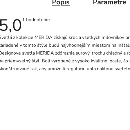
Popis
Parametre
5,0
Priemerné
1 hodnotenie
hodnotenie
produktu
je
Svetlá z kolekcie MERIDA získajú srdcia všetkých milovníkov pr
5,0
z
zariadené v tomto štýle budú najvhodnejším miestom na inštalác
5
hviezdičiek.
Designové svetlá MERIDA zdôraznia surový, trochu chladný a ro
na priemyselný štýl. Boli vyrobené z vysoko kvalitnej ocele, čo z
skonštruované tak, aby umožnili reguláciu uhla náklonu svetel