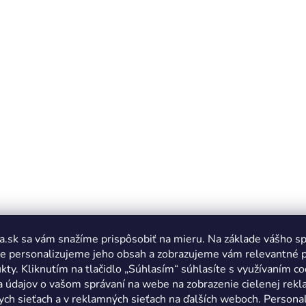
a.sk sa vám snažíme prispôsobiť na mieru. Na základe vášho s
e personalizujeme jeho obsah a zobrazujeme vám relevantné 
kty. Kliknutím na tlačidlo „Súhlasím“ súhlasíte s využívaním co
a údajov o vašom správaní na webe na zobrazenie cielenej rek
ych sieťach a v reklamných sieťach na ďalších weboch. Personal