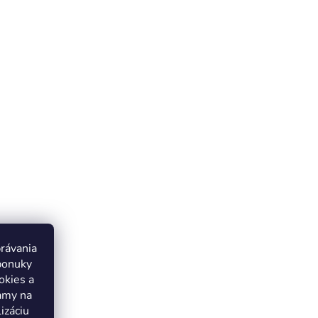
právania
ponuky
okies a
lamy na
izáciu