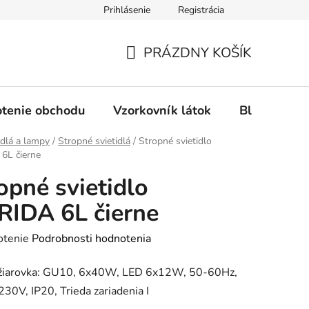
Prihlásenie
Registrácia
Ochrana osobných údajov
Spôsob platby
FAQ - Čas
PRÁZDNY KOŠÍK
NÁKUPNÝ
KOŠÍK
tenie obchodu
Vzorkovník látok
Blog
idlá a lampy
/
Stropné svietidlá
/
Stropné svietidlo
6L čierne
opné svietidlo
IDA 6L čierne
rné
otenie
Podrobnosti hodnotenia
enie
 žiarovka: GU10, 6x40W, LED 6x12W, 50-60Hz,
tu
30V, IP20, Trieda zariadenia I