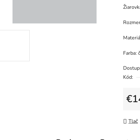
5,0
Žiarovk
z
5
Rozmer
hviezdič
Materiá
Farba: 
Dostup
Kód:
€1
Jedno
Tlač