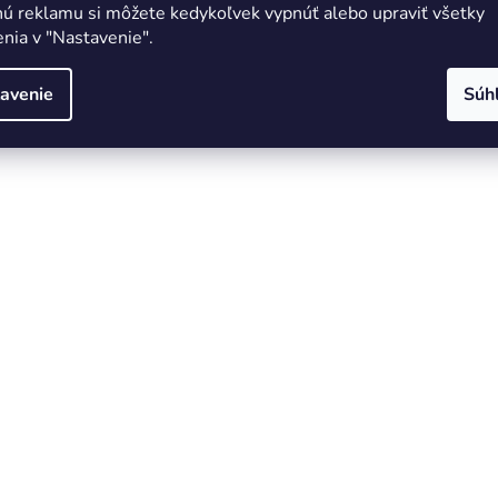
nú reklamu si môžete kedykoľvek vypnúť alebo upraviť všetky
nia v "Nastavenie".
avenie
Súh