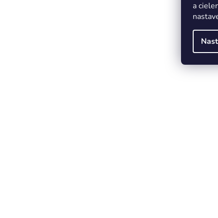
a ciele
nastave
Nast