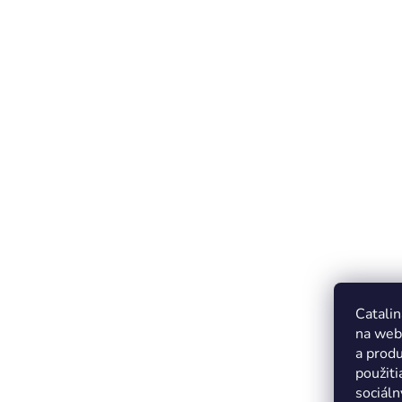
Catalin
na web
a produ
použiti
sociáln