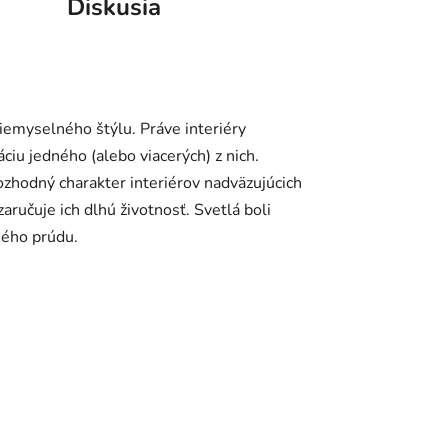
Diskusia
iemyselného štýlu. Práve interiéry
iu jedného (alebo viacerých) z nich.
zhodný charakter interiérov nadväzujúcich
aručuje ich dlhú životnosť. Svetlá boli
ného prúdu.