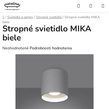
Prejsť
Hľadať
NÁKUP
na
KOŠÍK
obsah
Domov
/
Svietidlá a lampy
/
Stropné svietidlá
/
Stropné svietidlo MIKA
biele
Stropné svietidlo MIKA
biele
Priemerné
Neohodnotené
Podrobnosti hodnotenia
hodnotenie
produktu
je
0,0
z
5
hviezdičiek.