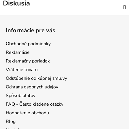
Diskusia
Z
á
Informácie pre vás
p
ä
Obchodné podmienky
t
Reklamácie
i
Reklamačný poriadok
e
Vrátenie tovaru
Odstúpenie od kúpnej zmluvy
Ochrana osobných údajov
Spôsob platby
FAQ - Často kladené otázky
Hodnotenie obchodu
Blog