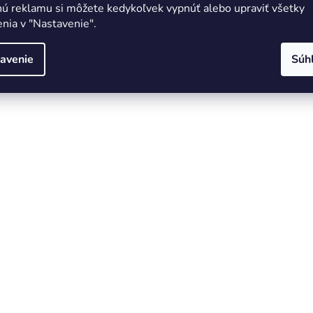
nú reklamu si môžete kedykoľvek vypnúť alebo upraviť všetky
nia v "Nastavenie".
avenie
Súh