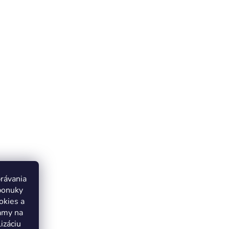
právania
ponuky
okies a
lamy na
izáciu