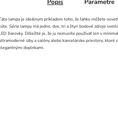
Popis
Parametre
Táto lampa je ideálnym príkladom toho, že ľahko môžete osvetli
kúte. Série lampy má jedno, dve, tri a štyri bodové zdroje sv
LED žiarovky. Dôležité je, že ju nemusíte používať len v minimali
ultramoderné izby a salóny alebo kancelárske priestory, ktoré
elegantnými doplnkami.