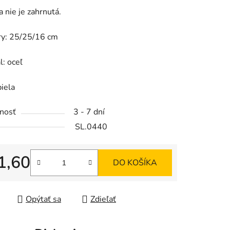
a nie je zahrnutá.
y: 25/25/16 cm
iek.
l: oceľ
biela
nosť
3 - 7 dní
SL.0440
1,60
DO KOŠÍKA
tková cena:
Opýtať sa
Zdieľať