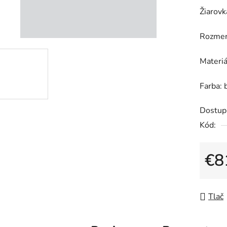
0,0
Žiarovk
z
5
Rozmer
hviezdič
Materiá
Farba: 
Dostup
Kód:
€8
Jedno
Tlač