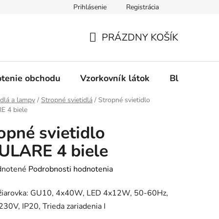
Prihlásenie
Registrácia
Ochrana osobných údajov
Spôsob platby
FAQ - Čas
PRÁZDNY KOŠÍK
NÁKUPNÝ
KOŠÍK
tenie obchodu
Vzorkovník látok
Blog
idlá a lampy
/
Stropné svietidlá
/
Stropné svietidlo
 4 biele
opné svietidlo
ULARE 4 biele
rné
notené
Podrobnosti hodnotenia
enie
 žiarovka: GU10, 4x40W, LED 4x12W, 50-60Hz,
tu
30V, IP20, Trieda zariadenia I