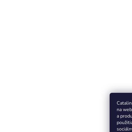
Catalin
na web
a produ
použiti
sociáln