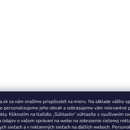
a.sk sa vám snažíme prispôsobiť na mieru. Na základe vášho s
e personalizujeme jeho obsah a zobrazujeme vám relevantné 
kty. Kliknutím na tlačidlo „Súhlasím“ súhlasíte s využívaním co
a údajov o vašom správaní na webe na zobrazenie cielenej rek
ych sieťach a v reklamných sieťach na ďalších weboch. Personal