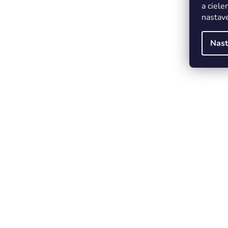
a ciele
nastave
Nast