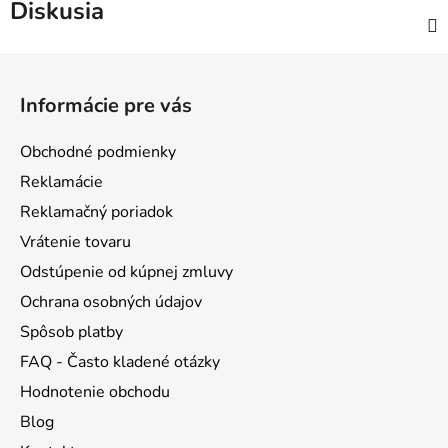
Diskusia
Z
á
Informácie pre vás
p
ä
Obchodné podmienky
t
Reklamácie
i
Reklamačný poriadok
e
Vrátenie tovaru
Odstúpenie od kúpnej zmluvy
Ochrana osobných údajov
Spôsob platby
FAQ - Často kladené otázky
Hodnotenie obchodu
Blog