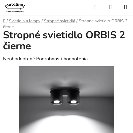
Prejsť
Hľadať
NÁKUP
na
KOŠÍK
obsah
Domov
/
Svietidlá a lampy
/
Stropné svietidlá
/
Stropné svietidlo ORBIS 2
čierne
Stropné svietidlo ORBIS 2
čierne
Priemerné
Neohodnotené
Podrobnosti hodnotenia
hodnotenie
produktu
je
0,0
z
5
hviezdičiek.