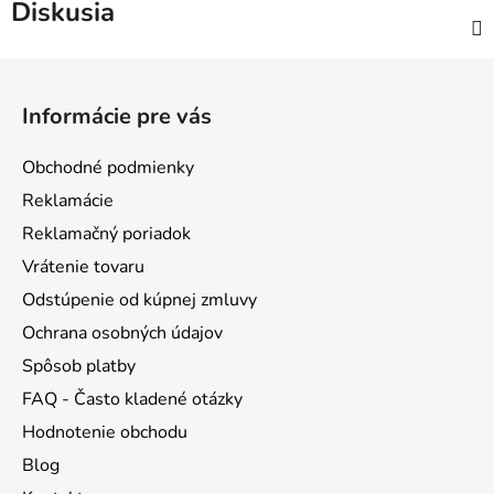
Diskusia
Z
á
Informácie pre vás
p
ä
Obchodné podmienky
t
Reklamácie
i
Reklamačný poriadok
e
Vrátenie tovaru
Odstúpenie od kúpnej zmluvy
Ochrana osobných údajov
Spôsob platby
FAQ - Často kladené otázky
Hodnotenie obchodu
Blog