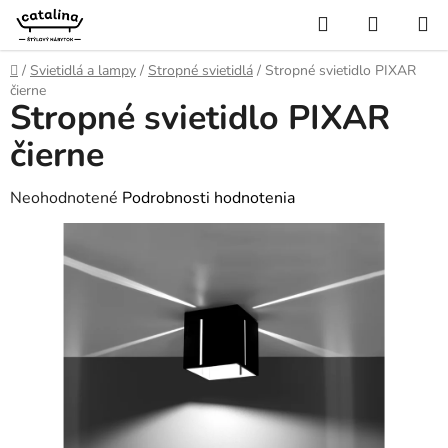
Prejsť
Hľadať
NÁKUP
na
KOŠÍK
obsah
Domov
/
Svietidlá a lampy
/
Stropné svietidlá
/
Stropné svietidlo PIXAR
čierne
Stropné svietidlo PIXAR
čierne
Priemerné
Neohodnotené
Podrobnosti hodnotenia
hodnotenie
produktu
je
0,0
z
5
hviezdičiek.