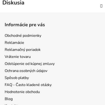
Diskusia
Z
á
Informácie pre vás
p
ä
Obchodné podmienky
t
Reklamácie
i
Reklamačný poriadok
e
Vrátenie tovaru
Odstúpenie od kúpnej zmluvy
Ochrana osobných údajov
Spôsob platby
FAQ - Často kladené otázky
Hodnotenie obchodu
Blog