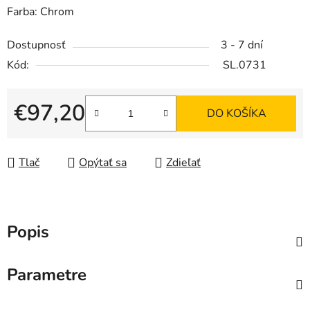
Farba: Chrom
Dostupnosť
3 - 7 dní
Kód:
SL.0731
€97,20
DO KOŠÍKA
Jednotková cena:
Tlač
Opýtať sa
Zdieľať
Popis
Parametre