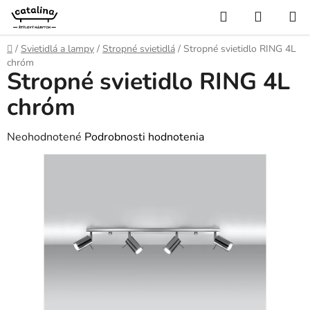
Prejsť
Hľadať
NÁKUP
na
KOŠÍK
obsah
Domov
/
Svietidlá a lampy
/
Stropné svietidlá
/
Stropné svietidlo RING 4L
chróm
Stropné svietidlo RING 4L
chróm
Priemerné
Neohodnotené
Podrobnosti hodnotenia
hodnotenie
produktu
je
0,0
z
5
hviezdičiek.